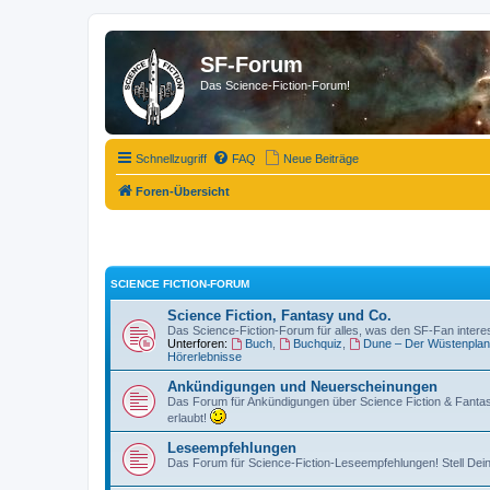
SF-Forum
Das Science-Fiction-Forum!
Schnellzugriff
FAQ
Neue Beiträge
Foren-Übersicht
SCIENCE FICTION-FORUM
Science Fiction, Fantasy und Co.
Das Science-Fiction-Forum für alles, was den SF-Fan intere
Unterforen:
Buch
,
Buchquiz
,
Dune – Der Wüstenplan
Hörerlebnisse
Ankündigungen und Neuerscheinungen
Das Forum für Ankündigungen über Science Fiction & Fanta
erlaubt!
Leseempfehlungen
Das Forum für Science-Fiction-Leseempfehlungen! Stell Dein