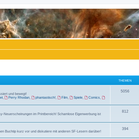
THEMEN
T
5056
ssiert und bewegt!
et
,
Perry Rhodan
,
phantastisch!
,
Film
,
Spiele
,
Comics
,
h
e
T
812
sy-Neuerscheinungen im Printbereich! Schamlose Eigenwerbung ist
m
h
e
e
T
394
n
en Buchtip kurz vor und diskutiere mit anderen SF-Lesern darüber!
m
h