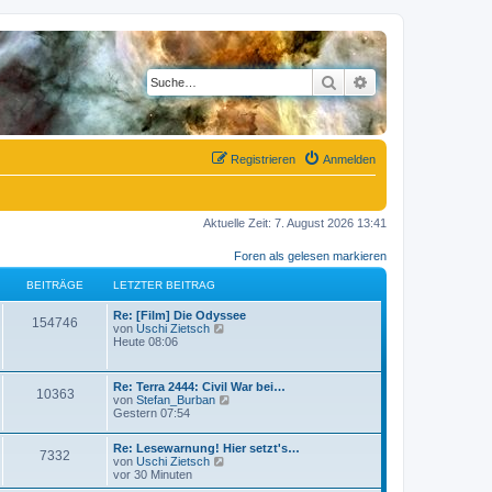
Suche
Erweiterte Suche
Registrieren
Anmelden
Aktuelle Zeit: 7. August 2026 13:41
Foren als gelesen markieren
BEITRÄGE
LETZTER BEITRAG
L
Re: [Film] Die Odyssee
B
154746
e
N
von
Uschi Zietsch
t
e
Heute 08:06
e
z
u
t
e
i
e
s
L
Re: Terra 2444: Civil War bei…
B
10363
r
t
e
N
von
Stefan_Burban
t
B
e
t
e
Gestern 07:54
e
r
e
z
u
i
B
r
t
e
t
e
L
Re: Lesewarnung! Hier setzt's…
i
e
s
B
7332
r
i
e
N
von
Uschi Zietsch
ä
r
t
a
t
t
e
vor 30 Minuten
t
B
e
e
g
r
z
u
e
r