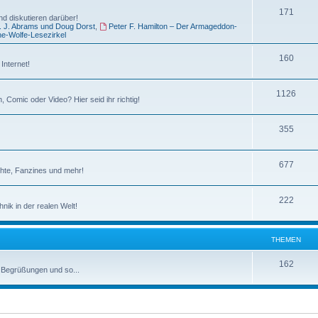
e
T
171
e
d diskutieren darüber!
J. J. Abrams und Doug Dorst
,
Peter F. Hamilton – Der Armageddon-
n
h
m
e-Wolfe-Lesezirkel
e
e
T
160
Internet!
m
n
h
e
T
1126
e
 Comic oder Video? Hier seid ihr richtig!
n
h
m
T
355
e
e
h
m
n
T
677
e
e
chte, Fanzines und mehr!
h
m
n
T
222
e
e
ik in der realen Welt!
h
m
n
e
e
THEMEN
m
n
T
162
, Begrüßungen und so...
e
h
n
e