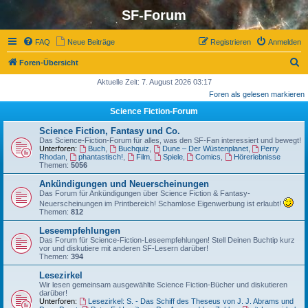
SF-Forum
FAQ
Neue Beiträge
Registrieren
Anmelden
S
Foren-Übersicht
u
Aktuelle Zeit: 7. August 2026 03:17
Foren als gelesen markieren
c
Science Fiction-Forum
h
e
Science Fiction, Fantasy und Co.
Das Science-Fiction-Forum für alles, was den SF-Fan interessiert und bewegt!
Unterforen:
Buch
,
Buchquiz
,
Dune – Der Wüstenplanet
,
Perry
Rhodan
,
phantastisch!
,
Film
,
Spiele
,
Comics
,
Hörerlebnisse
Themen:
5056
Ankündigungen und Neuerscheinungen
Das Forum für Ankündigungen über Science Fiction & Fantasy-
Neuerscheinungen im Printbereich! Schamlose Eigenwerbung ist erlaubt!
Themen:
812
Leseempfehlungen
Das Forum für Science-Fiction-Leseempfehlungen! Stell Deinen Buchtip kurz
vor und diskutiere mit anderen SF-Lesern darüber!
Themen:
394
Lesezirkel
Wir lesen gemeinsam ausgewählte Science Fiction-Bücher und diskutieren
darüber!
Unterforen:
Lesezirkel: S. - Das Schiff des Theseus von J. J. Abrams und