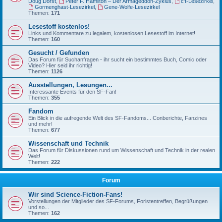
Doug Dorst
,
Peter F. Hamilton – Der Armageddon-Zyklus
,
c't-Lesezirkel
,
Gormenghast-Lesezirkel
,
Gene-Wolfe-Lesezirkel
Themen:
171
Lesestoff kostenlos!
Links und Kommentare zu legalem, kostenlosen Lesestoff im Internet!
Themen:
160
Gesucht / Gefunden
Das Forum für Suchanfragen - ihr sucht ein bestimmtes Buch, Comic oder
Video? Hier seid ihr richtig!
Themen:
1126
Ausstellungen, Lesungen...
Interessante Events für den SF-Fan!
Themen:
355
Fandom
Ein Blick in die aufregende Welt des SF-Fandoms... Conberichte, Fanzines
und mehr!
Themen:
677
Wissenschaft und Technik
Das Forum für Diskussionen rund um Wissenschaft und Technik in der realen
Welt!
Themen:
222
Forum
Wir sind Science-Fiction-Fans!
Vorstellungen der Mitglieder des SF-Forums, Foristentreffen, Begrüßungen
und so...
Themen:
162