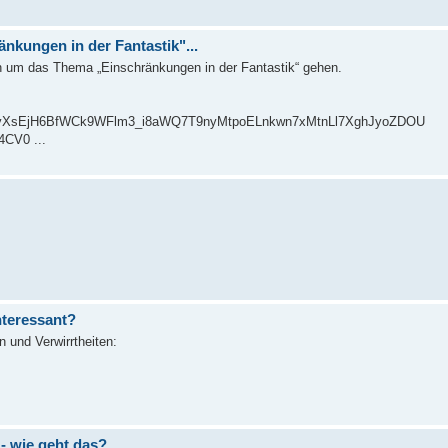
nkungen in der Fantastik"...
n um das Thema „Einschränkungen in der Fantastik“ gehen.
2xl/AVvXsEjH6BfWCk9WFlm3_i8aWQ7T9nyMtpoELnkwn7xMtnLl7XghJyoZDOU
CV0 ...
nteressant?
und Verwirrtheiten:
- wie geht das?