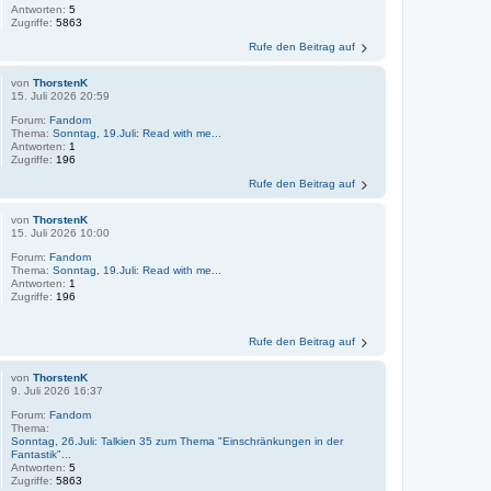
Antworten:
5
Zugriffe:
5863
Rufe den Beitrag auf
von
ThorstenK
15. Juli 2026 20:59
Forum:
Fandom
Thema:
Sonntag, 19.Juli: Read with me...
Antworten:
1
Zugriffe:
196
Rufe den Beitrag auf
von
ThorstenK
15. Juli 2026 10:00
Forum:
Fandom
Thema:
Sonntag, 19.Juli: Read with me...
Antworten:
1
Zugriffe:
196
Rufe den Beitrag auf
von
ThorstenK
9. Juli 2026 16:37
Forum:
Fandom
Thema:
Sonntag, 26.Juli: Talkien 35 zum Thema "Einschränkungen in der
Fantastik"...
Antworten:
5
Zugriffe:
5863