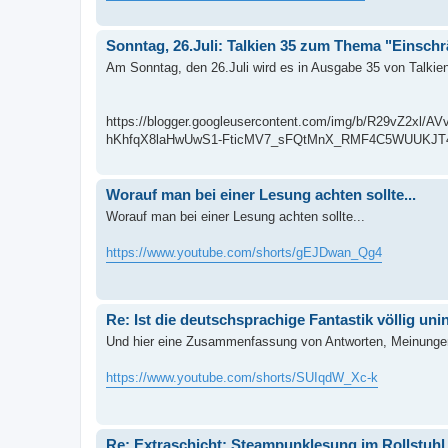
Sonntag, 26.Juli: Talkien 35 zum Thema "Einschrä
Am Sonntag, den 26.Juli wird es in Ausgabe 35 von Talkie
https://blogger.googleusercontent.com/img/b/R29vZ
hKhfqX8laHwUwS1-FticMV7_sFQtMnX_RMF4C5WUUKJT4
Worauf man bei einer Lesung achten sollte...
Worauf man bei einer Lesung achten sollte...
https://www.youtube.com/shorts/gEJDwan_Qg4
Re: Ist die deutschsprachige Fantastik völlig uni
Und hier eine Zusammenfassung von Antworten, Meinungen 
https://www.youtube.com/shorts/SUIqdW_Xc-k
Re: Extraschicht: Steampunklesung im Rollstuhl 