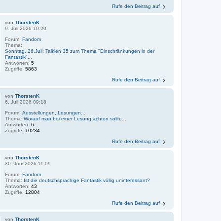
Rufe den Beitrag auf
von
ThorstenK
9. Juli 2026 10:20
Forum:
Fandom
Thema:
Sonntag, 26.Juli: Talkien 35 zum Thema "Einschränkungen in der
Fantastik"...
Antworten:
5
Zugriffe:
5863
Rufe den Beitrag auf
von
ThorstenK
6. Juli 2026 09:18
Forum:
Ausstellungen, Lesungen...
Thema:
Worauf man bei einer Lesung achten sollte...
Antworten:
6
Zugriffe:
10234
Rufe den Beitrag auf
von
ThorstenK
30. Juni 2026 11:09
Forum:
Fandom
Thema:
Ist die deutschsprachige Fantastik völlig uninteressant?
Antworten:
43
Zugriffe:
12804
Rufe den Beitrag auf
von
ThorstenK