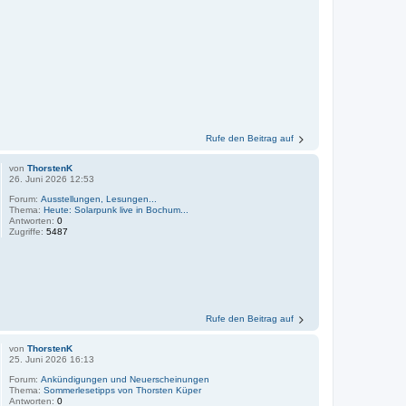
Rufe den Beitrag auf
von
ThorstenK
26. Juni 2026 12:53
Forum:
Ausstellungen, Lesungen...
Thema:
Heute: Solarpunk live in Bochum...
Antworten:
0
Zugriffe:
5487
Rufe den Beitrag auf
von
ThorstenK
25. Juni 2026 16:13
Forum:
Ankündigungen und Neuerscheinungen
Thema:
Sommerlesetipps von Thorsten Küper
Antworten:
0