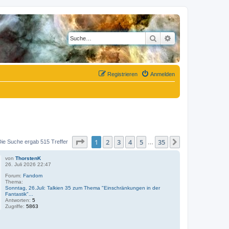
Suche
Erweiterte Suche
Registrieren
Anmelden
Seite
1
von
35
1
2
3
4
5
35
Nächste
Die Suche ergab 515 Treffer
…
von
ThorstenK
26. Juli 2026 22:47
Forum:
Fandom
Thema:
Sonntag, 26.Juli: Talkien 35 zum Thema "Einschränkungen in der
Fantastik"...
Antworten:
5
Zugriffe:
5863