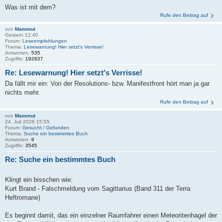
Was ist mit dem?
Rufe den Beitrag auf
von
Mammut
Gestern 12:40
Forum:
Leseempfehlungen
Thema:
Lesewarnung! Hier setzt's Verrisse!
Antworten:
535
Zugriffe:
192837
Re: Lesewarnung! Hier setzt's Verrisse!
Da fällt mir ein: Von der Resolutions- bzw. Manifestfront hört man ja gar
nichts mehr.
Rufe den Beitrag auf
von
Mammut
24. Juli 2026 15:55
Forum:
Gesucht / Gefunden
Thema:
Suche ein bestimmtes Buch
Antworten:
9
Zugriffe:
3545
Re: Suche ein bestimmtes Buch
Klingt ein bisschen wie:
Kurt Brand - Falschmeldung vom Sagittarius (Band 311 der Terra
Heftromane)
Es beginnt damit, das ein einzelner Raumfahrer einen Meteoritenhagel der