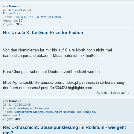
von
Mammut
29. Juni 2026 22:08
Forum:
Buch
Thema:
Ursula K. Le Guin Prize for Fiction
Antworten:
15
Zugriffe:
7082
Re: Ursula K. Le Guin Prize for Fiction
Von den Nominierten ist mir bis auf Claire North noch nicht mal
namentlich jemand bekannt. Muss natürlich nix heißen.
Bora Chung ist schon auf Deutsch veröffentlicht worden:
https://phantastik-literatur.de/forum/index.php?thread/2716-bora-chung-
der-fluch-des-hasen/&postID=33442&highlight=bora ...
Rufe den Beitrag auf
von
Mammut
28. Juni 2026 11:48
Forum:
Ausstellungen, Lesungen...
Thema:
Extraschicht: Steampunklesung im Rollstuhl - wie geht das?
Antworten:
3
Zugriffe:
3213
Re: Extraschicht: Steampunklesung im Rollstuhl - wie geht
das?