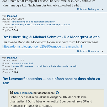
das Raumschiff komplett zerstör überlebt, weil er in der Zentrale im
Raumanzug sitzt. Nachdem der Antrieb explodiert treibt ...
Rufe den Beitrag auf
von
Mammut
23. Juli 2026 15:00
Forum:
Ankündigungen und Neuerscheinungen
Thema:
Hubert Hug & Michael Schmidt - Die Moderproz-Akten
Antworten:
1
Zugriffe:
5748
Re: Hubert Hug & Michael Schmidt - Die Moderproz-Akten
Der zweite Band der Moderproz Akten erscheint zum Monatswechsel:
https://defms.blogspot.com/2026/07/mode ... samen.html
Rufe den Beitrag auf
von
Mammut
23. Juli 2026 10:13
Forum:
Lesestoff kostenlos!
Thema:
Lesestoff kostenlos ... so einfach scheint dass nicht zu sein
Antworten:
8
Zugriffe:
1024
Re: Lesestoff kostenlos ... so einfach scheint dass nicht zu
sein
Sam Francisco
hat geschrieben:
Schau doch mal in die aktuelle Ausgabe 102 der Zeittasche
phantastisch! Dort gibt es einen Artikel über gemeinfreie SF und
Phantastik im Netz für E-Reader.