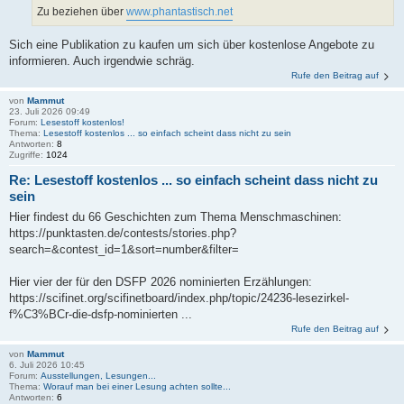
Zu beziehen über
www.phantastisch.net
Sich eine Publikation zu kaufen um sich über kostenlose Angebote zu
informieren. Auch irgendwie schräg.
Rufe den Beitrag auf
von
Mammut
23. Juli 2026 09:49
Forum:
Lesestoff kostenlos!
Thema:
Lesestoff kostenlos ... so einfach scheint dass nicht zu sein
Antworten:
8
Zugriffe:
1024
Re: Lesestoff kostenlos ... so einfach scheint dass nicht zu
sein
Hier findest du 66 Geschichten zum Thema Menschmaschinen:
https://punktasten.de/contests/stories.php?
search=&contest_id=1&sort=number&filter=
Hier vier der für den DSFP 2026 nominierten Erzählungen:
https://scifinet.org/scifinetboard/index.php/topic/24236-lesezirkel-
f%C3%BCr-die-dsfp-nominierten ...
Rufe den Beitrag auf
von
Mammut
6. Juli 2026 10:45
Forum:
Ausstellungen, Lesungen...
Thema:
Worauf man bei einer Lesung achten sollte...
Antworten:
6