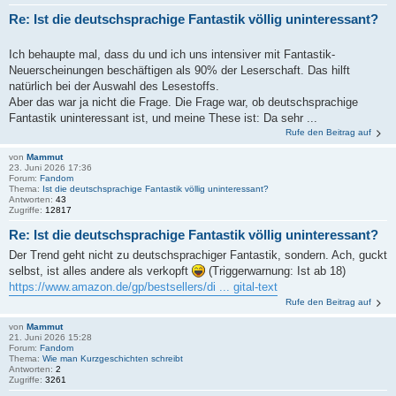
Re: Ist die deutschsprachige Fantastik völlig uninteressant?
Ich behaupte mal, dass du und ich uns intensiver mit Fantastik-
Neuerscheinungen beschäftigen als 90% der Leserschaft. Das hilft
natürlich bei der Auswahl des Lesestoffs.
Aber das war ja nicht die Frage. Die Frage war, ob deutschsprachige
Fantastik uninteressant ist, und meine These ist: Da sehr ...
Rufe den Beitrag auf
von
Mammut
23. Juni 2026 17:36
Forum:
Fandom
Thema:
Ist die deutschsprachige Fantastik völlig uninteressant?
Antworten:
43
Zugriffe:
12817
Re: Ist die deutschsprachige Fantastik völlig uninteressant?
Der Trend geht nicht zu deutschsprachiger Fantastik, sondern. Ach, guckt
selbst, ist alles andere als verkopft
(Triggerwarnung: Ist ab 18)
https://www.amazon.de/gp/bestsellers/di ... gital-text
Rufe den Beitrag auf
von
Mammut
21. Juni 2026 15:28
Forum:
Fandom
Thema:
Wie man Kurzgeschichten schreibt
Antworten:
2
Zugriffe:
3261