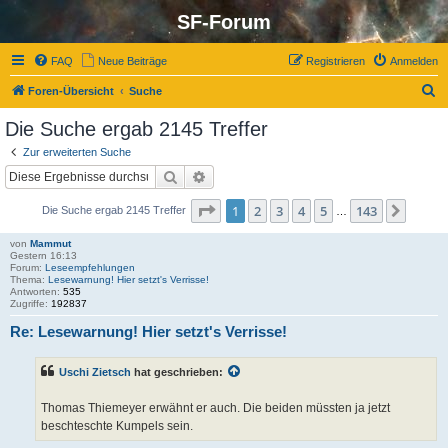
SF-Forum
FAQ
Neue Beiträge
Registrieren
Anmelden
S
Foren-Übersicht
Suche
u
Die Suche ergab 2145 Treffer
c
Zur erweiterten Suche
h
Suche
Erweiterte Suche
e
Seite
1
von
143
1
2
3
4
5
143
Nächs
Die Suche ergab 2145 Treffer
…
von
Mammut
Gestern 16:13
Forum:
Leseempfehlungen
Thema:
Lesewarnung! Hier setzt's Verrisse!
Antworten:
535
Zugriffe:
192837
Re: Lesewarnung! Hier setzt's Verrisse!
Uschi Zietsch
hat geschrieben:
Thomas Thiemeyer erwähnt er auch. Die beiden müssten ja jetzt
beschteschte Kumpels sein.