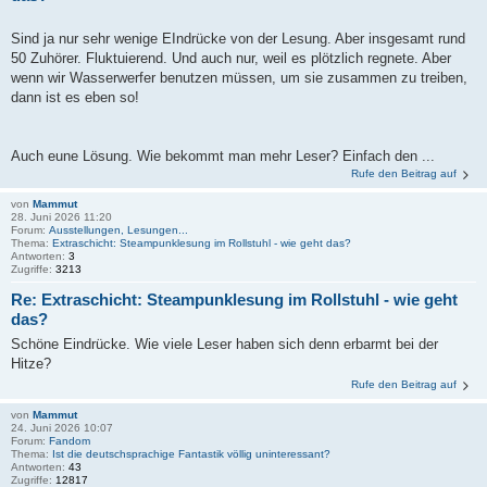
Sind ja nur sehr wenige EIndrücke von der Lesung. Aber insgesamt rund
50 Zuhörer. Fluktuierend. Und auch nur, weil es plötzlich regnete. Aber
wenn wir Wasserwerfer benutzen müssen, um sie zusammen zu treiben,
dann ist es eben so!
Auch eune Lösung. Wie bekommt man mehr Leser? Einfach den ...
Rufe den Beitrag auf
von
Mammut
28. Juni 2026 11:20
Forum:
Ausstellungen, Lesungen...
Thema:
Extraschicht: Steampunklesung im Rollstuhl - wie geht das?
Antworten:
3
Zugriffe:
3213
Re: Extraschicht: Steampunklesung im Rollstuhl - wie geht
das?
Schöne Eindrücke. Wie viele Leser haben sich denn erbarmt bei der
Hitze?
Rufe den Beitrag auf
von
Mammut
24. Juni 2026 10:07
Forum:
Fandom
Thema:
Ist die deutschsprachige Fantastik völlig uninteressant?
Antworten:
43
Zugriffe:
12817