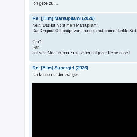
Ich gebe zu ...
Re: [Film] Marsupilami (2026)
Nein! Das ist nicht mein Marsupilami!
Das Original-Geschöpf von Franquin hatte eine dunkle Seite.
Gruß
Ralf,
hat sein Marsupilami-Kuscheltier auf jeder Reise dabei!
Re: [Film] Supergirl (2026)
Ich kenne nur den Sänger.