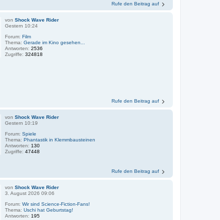
Rufe den Beitrag auf
von
Shock Wave Rider
Gestern 10:24
Forum:
Film
Thema:
Gerade im Kino gesehen...
Antworten:
2536
Zugriffe:
324818
Rufe den Beitrag auf
von
Shock Wave Rider
Gestern 10:19
Forum:
Spiele
Thema:
Phantastik in Klemmbausteinen
Antworten:
130
Zugriffe:
47448
Rufe den Beitrag auf
von
Shock Wave Rider
3. August 2026 09:06
Forum:
Wir sind Science-Fiction-Fans!
Thema:
Uschi hat Geburtstag!
Antworten:
195