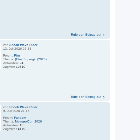
Rufe den Beitrag auf
von
Shock Wave Rider
13. Juli 2026 05:38
Forum:
Film
Thema:
[Film] Supergirl (2026)
Antworten:
24
Zugriffe:
10519
Rufe den Beitrag auf
von
Shock Wave Rider
9. Juli 2026 21:17
Forum:
Fandom
Thema:
MetropolCon 2026
Antworten:
15
Zugriffe:
14179