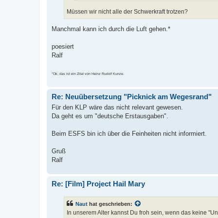
Müssen wir nicht alle der Schwerkraft trotzen?
Manchmal kann ich durch die Luft gehen.*
poesiert
Ralf
*Ok, das ist ein Zitat von Heinz Rudolf Kunze.
Re: Neuübersetzung "Picknick am Wegesrand"
Für den KLP wäre das nicht relevant gewesen.
Da geht es um "deutsche Erstausgaben".
Beim ESFS bin ich über die Feinheiten nicht informiert.
Gruß
Ralf
Re: [Film] Project Hail Mary
Naut
hat geschrieben:
In unserem Alter kannst Du froh sein, wenn das keine "U