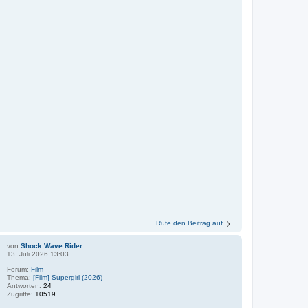
Rufe den Beitrag auf
von
Shock Wave Rider
13. Juli 2026 13:03
Forum:
Film
Thema:
[Film] Supergirl (2026)
Antworten:
24
Zugriffe:
10519