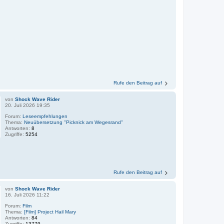
Rufe den Beitrag auf
von
Shock Wave Rider
20. Juli 2026 19:35
Forum:
Leseempfehlungen
Thema:
Neuübersetzung "Picknick am Wegesrand"
Antworten:
8
Zugriffe:
5254
Rufe den Beitrag auf
von
Shock Wave Rider
16. Juli 2026 11:22
Forum:
Film
Thema:
[Film] Project Hail Mary
Antworten:
84
Zugriffe:
13779