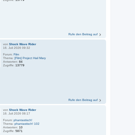
Rufe den Beitrag auf
von
Shock Wave Rider
16. Juli 2026 09:32
Forum:
Film
Thema:
[Film] Project Hail Mary
Antworten:
84
Zugriffe:
13779
Rufe den Beitrag auf
von
Shock Wave Rider
16. Juli 2026 08:17
Forum:
phantastisch!
Thema:
phantastisch! 102
Antworten:
10
Zugriffe:
5871