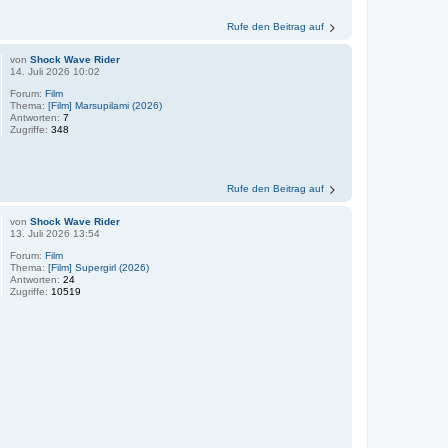
Rufe den Beitrag auf
von
Shock Wave Rider
14. Juli 2026 10:02
Forum:
Film
Thema:
[Film] Marsupilami (2026)
Antworten:
7
Zugriffe:
348
Rufe den Beitrag auf
von
Shock Wave Rider
13. Juli 2026 13:54
Forum:
Film
Thema:
[Film] Supergirl (2026)
Antworten:
24
Zugriffe:
10519