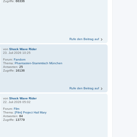
Zugriffe:
66336
Rufe den Beitrag auf
von
Shock Wave Rider
23. Juli 2026 10:25
Forum:
Fandom
Thema:
Phantasten-Stammtisch München
Antworten:
25
Zugriffe:
16136
Rufe den Beitrag auf
von
Shock Wave Rider
22. Juli 2026 05:02
Forum:
Film
Thema:
[Film] Project Hail Mary
Antworten:
84
Zugriffe:
13779