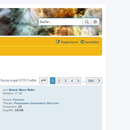
Suche
Erweiterte Suche
Registrieren
Anmelden
Seite
1
von
386
1
2
3
4
5
386
Nächste
 Suche ergab 5779 Treffer
…
von
Shock Wave Rider
Gestern 17:30
Forum:
Fandom
Thema:
Phantasten-Stammtisch München
Antworten:
25
Zugriffe:
16136