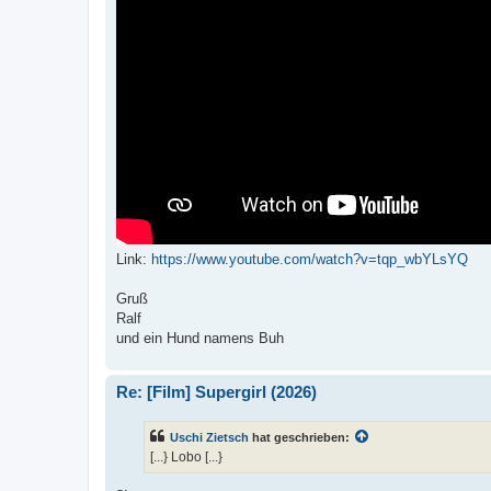
Link:
https://www.youtube.com/watch?v=tqp_wbYLsYQ
Gruß
Ralf
und ein Hund namens Buh
Re: [Film] Supergirl (2026)
Uschi Zietsch
hat geschrieben:
[...} Lobo [...}