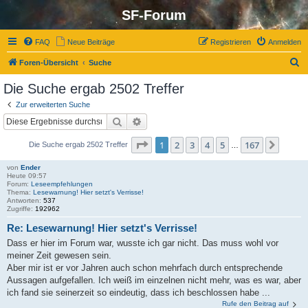
SF-Forum
FAQ
Neue Beiträge
Registrieren
Anmelden
S
Foren-Übersicht
Suche
u
Die Suche ergab 2502 Treffer
c
Zur erweiterten Suche
h
Suche
Erweiterte Suche
e
Seite
1
von
167
1
2
3
4
5
167
Nächs
Die Suche ergab 2502 Treffer
…
von
Ender
Heute 09:57
Forum:
Leseempfehlungen
Thema:
Lesewarnung! Hier setzt's Verrisse!
Antworten:
537
Zugriffe:
192962
Re: Lesewarnung! Hier setzt's Verrisse!
Dass er hier im Forum war, wusste ich gar nicht. Das muss wohl vor
meiner Zeit gewesen sein.
Aber mir ist er vor Jahren auch schon mehrfach durch entsprechende
Aussagen aufgefallen. Ich weiß im einzelnen nicht mehr, was es war, aber
ich fand sie seinerzeit so eindeutig, dass ich beschlossen habe ...
Rufe den Beitrag auf