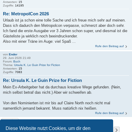
Antworten:
15
Zugriffe:
14195
Re: MetropolCon 2026
Urlaub ist ja schon eine tolle Sache und ich freue mich sehr auf meinen.
Dass ich dadurch den Metropolcon verpasse, schmerzt aber doch sehr.
Ich fand die erste Ausgabe vor 3 Jahren schon super, und diesmal ist die
Gästeliste ja wirklich noch beeindruckender.
Also mit einer Träne im Auge: viel Spaß ...
Rufe den Beitrag auf
von
Ender
29. Juni 2026 21:49
Forum:
Buch
Thema:
Ursula K. Le Guin Prize for Fiction
Antworten:
15
Zugriffe:
7083
Re: Ursula K. Le Guin Prize for Fiction
Mein Ex-Arbeitgeber hat da durchaus kreative Wege gefunden. (Nein,
mich selbst betraf das nicht.) Aber wir schweifen ab.
Von den Nominierten ist mir bis auf Claire North noch nicht mal
namentlich jemand bekannt. Muss natürlich nix heißen.
Rufe den Beitrag auf
Diese Website nutzt Cookies, um dir den
Seite
1
von
167
1
2
3
4
5
167
Nächs
Die Suche ergab 2502 Treffer
…