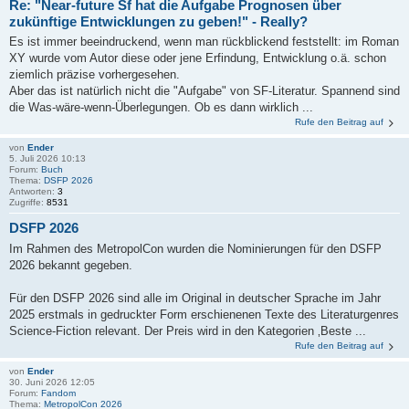
Re: "Near-future Sf hat die Aufgabe Prognosen über
zukünftige Entwicklungen zu geben!" - Really?
Es ist immer beeindruckend, wenn man rückblickend feststellt: im Roman
XY wurde vom Autor diese oder jene Erfindung, Entwicklung o.ä. schon
ziemlich präzise vorhergesehen.
Aber das ist natürlich nicht die "Aufgabe" von SF-Literatur. Spannend sind
die Was-wäre-wenn-Überlegungen. Ob es dann wirklich ...
Rufe den Beitrag auf
von
Ender
5. Juli 2026 10:13
Forum:
Buch
Thema:
DSFP 2026
Antworten:
3
Zugriffe:
8531
DSFP 2026
Im Rahmen des MetropolCon wurden die Nominierungen für den DSFP
2026 bekannt gegeben.
Für den DSFP 2026 sind alle im Original in deutscher Sprache im Jahr
2025 erstmals in gedruckter Form erschienenen Texte des Literaturgenres
Science-Fiction relevant. Der Preis wird in den Kategorien ‚Beste ...
Rufe den Beitrag auf
von
Ender
30. Juni 2026 12:05
Forum:
Fandom
Thema:
MetropolCon 2026