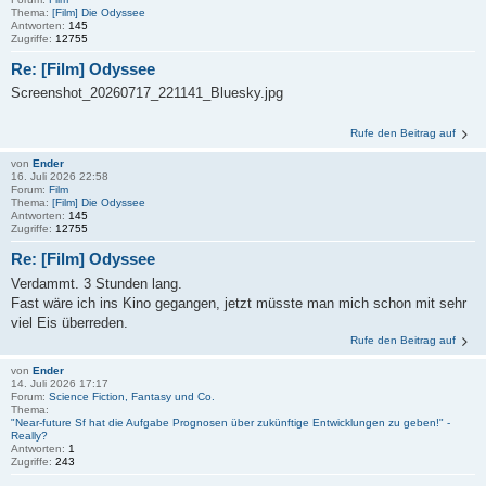
Thema:
[Film] Die Odyssee
Antworten:
145
Zugriffe:
12755
Re: [Film] Odyssee
Screenshot_20260717_221141_Bluesky.jpg
Rufe den Beitrag auf
von
Ender
16. Juli 2026 22:58
Forum:
Film
Thema:
[Film] Die Odyssee
Antworten:
145
Zugriffe:
12755
Re: [Film] Odyssee
Verdammt. 3 Stunden lang.
Fast wäre ich ins Kino gegangen, jetzt müsste man mich schon mit sehr
viel Eis überreden.
Rufe den Beitrag auf
von
Ender
14. Juli 2026 17:17
Forum:
Science Fiction, Fantasy und Co.
Thema:
"Near-future Sf hat die Aufgabe Prognosen über zukünftige Entwicklungen zu geben!" -
Really?
Antworten:
1
Zugriffe:
243