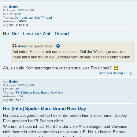
von
Ender
6. August 2026 20:09
Forum:
Buch
Thema:
Der "Liest zur Zeit" Thread
Antworten:
9579
Zugriffe:
1166113
Re: Der "Liest zur Zeit" Thread
deval
hat geschrieben:
Auf jeden Fall muss ich nun mal aus der Zeit der Weltkriege raus und
habe mich nun für
Ich bin Legende
von Richard Matheson entschieden.
Ah, also als Kontrastprogramm jetzt erstmal was Fröhliches?!
Rufe den Beitrag auf
von
Ender
3. August 2026 22:00
Forum:
Film
Thema:
[Film] Spider-Man: Brand New Day
Antworten:
14
Zugriffe:
5177
Re: [Film] Spider-Man: Brand New Day
Na, dass ausgerechnet ICH einer der ersten hier bin, der einen Spidey-
Film gesehen hat!?! Sachen gibt's ...
Wie immer habe ich als Nicht-Insider viele Anspielungen und Verweise
nicht bemerkt oder verstanden (ich wusste z.B. bis zu heinos Beitrag