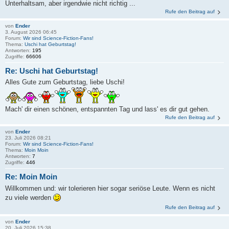
Unterhaltsam, aber irgendwie nicht richtig ...
Rufe den Beitrag auf
von
Ender
3. August 2026 06:45
Forum:
Wir sind Science-Fiction-Fans!
Thema:
Uschi hat Geburtstag!
Antworten:
195
Zugriffe:
66606
Re: Uschi hat Geburtstag!
Alles Gute zum Geburtstag, liebe Uschi!
Mach' dir einen schönen, entspannten Tag und lass' es dir gut gehen.
Rufe den Beitrag auf
von
Ender
23. Juli 2026 08:21
Forum:
Wir sind Science-Fiction-Fans!
Thema:
Moin Moin
Antworten:
7
Zugriffe:
446
Re: Moin Moin
Willkommen und: wir tolerieren hier sogar seriöse Leute. Wenn es nicht
zu viele werden
Rufe den Beitrag auf
von
Ender
20. Juli 2026 15:38