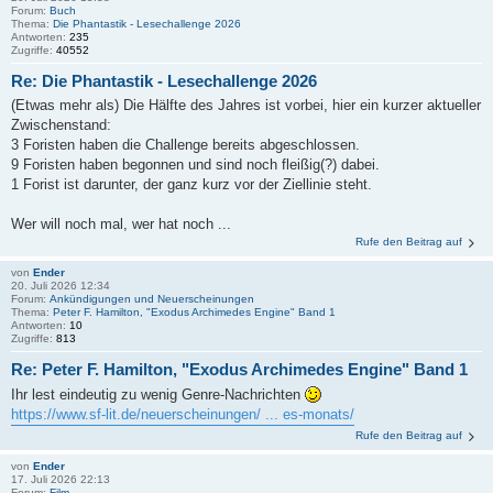
Forum:
Buch
Thema:
Die Phantastik - Lesechallenge 2026
Antworten:
235
Zugriffe:
40552
Re: Die Phantastik - Lesechallenge 2026
(Etwas mehr als) Die Hälfte des Jahres ist vorbei, hier ein kurzer aktueller
Zwischenstand:
3 Foristen haben die Challenge bereits abgeschlossen.
9 Foristen haben begonnen und sind noch fleißig(?) dabei.
1 Forist ist darunter, der ganz kurz vor der Ziellinie steht.
Wer will noch mal, wer hat noch ...
Rufe den Beitrag auf
von
Ender
20. Juli 2026 12:34
Forum:
Ankündigungen und Neuerscheinungen
Thema:
Peter F. Hamilton, "Exodus Archimedes Engine" Band 1
Antworten:
10
Zugriffe:
813
Re: Peter F. Hamilton, "Exodus Archimedes Engine" Band 1
Ihr lest eindeutig zu wenig Genre-Nachrichten
https://www.sf-lit.de/neuerscheinungen/ ... es-monats/
Rufe den Beitrag auf
von
Ender
17. Juli 2026 22:13
Forum:
Film