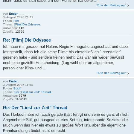
nicht, dass es sich dabei um den Punisher handelte ...
Rufe den Beitrag auf
von
Ender
3. August 2026 21:41
Forum:
Film
Thema:
[Film] Die Odyssee
Antworten:
145
Zugriffe:
12755
Re: [Film] Die Odyssee
Ich habe mir gerade mal Nolans Regie-Filmografie angeschaut und dabei
festgestellt, dass ich alle seine Filme bis einschließlich "Interstellar"
gesehen habe - und seitdem keinen mehr. Das war mir weder bewusst
noch eine gezielte Entscheidung. (Lag wohl eher an allgemeiner,
persönlicher Kino- und ...
Rufe den Beitrag auf
von
Ender
3. August 2026 11:54
Forum:
Buch
Thema:
Der "Liest zur Zeit" Thread
Antworten:
9579
Zugriffe:
1166113
Re: Der "Liest zur Zeit" Thread
Das Hörbuch höre ich auch gerade (fast fertig) und sehe es ganz ähnlich.
Angenehmer Stil, gut ausgearbeitetes Setting, interessante Sozialstudie
(auch wenn das hier ein etwas zu großes Wort ist), aber die eigentliche
Krimihandlung zündet nicht so recht.