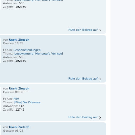
Antworten:
535
Zugriffe:
192859
Rufe den Beitrag auf
von
Uschi Zietsch
Gestern 10:35
Forum:
Leseempfehlungen
Thema:
Lesewarnung! Hier setzt's Verrisse!
Antworten:
535
Zugriffe:
192859
Rufe den Beitrag auf
von
Uschi Zietsch
Gestern 08:06
Forum:
Film
Thema:
[Film] Die Odyssee
Antworten:
145
Zugriffe:
12742
Rufe den Beitrag auf
von
Uschi Zietsch
Gestern 08:04