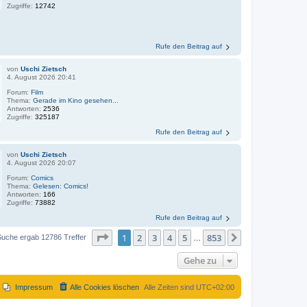
Zugriffe:
12742
Rufe den Beitrag auf
von
Uschi Zietsch
4. August 2026 20:41
Forum:
Film
Thema:
Gerade im Kino gesehen...
Antworten:
2536
Zugriffe:
325187
Rufe den Beitrag auf
von
Uschi Zietsch
4. August 2026 20:07
Forum:
Comics
Thema:
Gelesen: Comics!
Antworten:
166
Zugriffe:
73882
Rufe den Beitrag auf
Seite
1
von
853
1
2
3
4
5
853
Nächste
Suche ergab 12786 Treffer
…
Gehe zu
Impressum
Alle Cookies löschen
Alle Zeiten sind
UTC+02:00