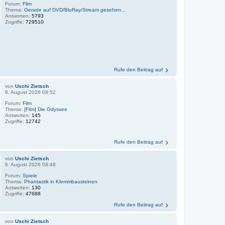
Forum:
Film
Thema:
Gerade auf DVD/BluRay/Stream gesehen...
Antworten:
5793
Zugriffe:
729510
Rufe den Beitrag auf
von
Uschi Zietsch
6. August 2026 08:52
Forum:
Film
Thema:
[Film] Die Odyssee
Antworten:
145
Zugriffe:
12742
Rufe den Beitrag auf
von
Uschi Zietsch
6. August 2026 08:48
Forum:
Spiele
Thema:
Phantastik in Klemmbausteinen
Antworten:
130
Zugriffe:
47688
Rufe den Beitrag auf
von
Uschi Zietsch