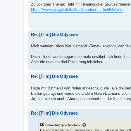
Zurück zum Thema: Habt ihr Filmangucker gewusst/bemerk
https://www.spiegel.de/kultur/die-odyss ... 5e584c622e
Re: [Film] Die Odyssee
Mich wundert, dass hier niemand »Tenet« erwähnt, den fan
Doch, Tenet wurde sogar mehrmals erwähnt. Ich finde ihn 
Aber die anderen drei Filme mag ich lieber ...
Re: [Film] Die Odyssee
Hatte mir Batman3 von Nolan angeschaut, weil alle die bei
Burton-geprägt und werde die andern Nolan-Batmans auch 
Ja, das bin ich auch. Aber ausgerechnet mit der 3 anzufange
Re: [Film] Die Odyssee
heino
hat geschrieben:
Da kommen wir nicht zusammen, Uschi. Ich sehe das völ