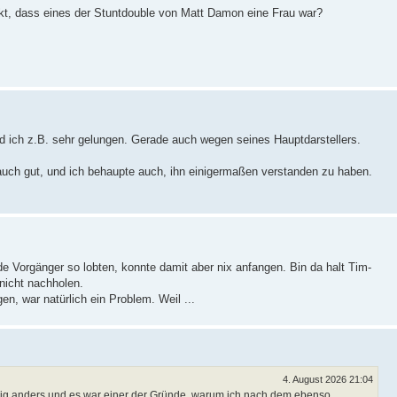
t, dass eines der Stuntdouble von Matt Damon eine Frau war?
d ich z.B. sehr gelungen. Gerade auch wegen seines Hauptdarstellers.
auch gut, und ich behaupte auch, ihn einigermaßen verstanden zu haben.
de Vorgänger so lobten, konnte damit aber nix anfangen. Bin da halt Tim-
nicht nachholen.
n, war natürlich ein Problem. Weil ...
4. August 2026 21:04
lig anders und es war einer der Gründe, warum ich nach dem ebenso