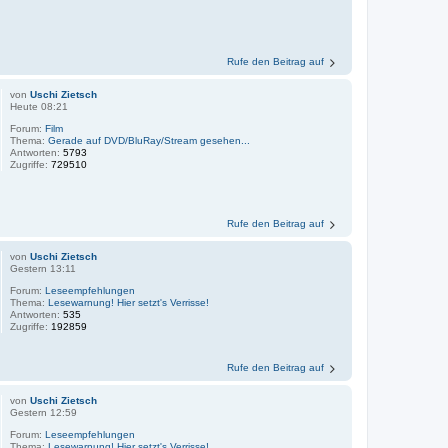
Rufe den Beitrag auf
von
Uschi Zietsch
Heute 08:21
Forum:
Film
Thema:
Gerade auf DVD/BluRay/Stream gesehen...
Antworten:
5793
Zugriffe:
729510
Rufe den Beitrag auf
von
Uschi Zietsch
Gestern 13:11
Forum:
Leseempfehlungen
Thema:
Lesewarnung! Hier setzt's Verrisse!
Antworten:
535
Zugriffe:
192859
Rufe den Beitrag auf
von
Uschi Zietsch
Gestern 12:59
Forum:
Leseempfehlungen
Thema:
Lesewarnung! Hier setzt's Verrisse!