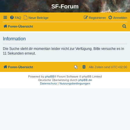
SF-Forum
FAQ
Neue Beiträge
Registrieren
Anmelden
S
Foren-Übersicht
u
Information
c
h
Die Suche steht dir momentan leider nicht zur Verfügung. Bitte versuche es in
11 Sekunden erneut.
e
Foren-Übersicht
Alle Zeiten sind
UTC+02:00
Powered by
phpBB
® Forum Software © phpBB Limited
Deutsche Übersetzung durch
phpBB.de
Datenschutz
|
Nutzungsbedingungen