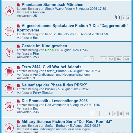
B
g
N
Phantasten-Stammtisch München
e
e
i
Letzter Beitrag von
Shock Wave Rider
«
6. August 2026 17:30
u
t
Verfasst in
Fandom
e
r
Antworten:
25
1
2
r
a
B
g
N
AI geschriebene Spekulative Fiction ? Die "Daggermouth"
e
e
i
Kontroverse
u
t
Letzter Beitrag von
head_in_the_clouds
«
6. August 2026 14:58
e
r
Verfasst in
Buch
r
a
B
g
N
Gerade im Kino gesehen...
e
e
Letzter Beitrag von
i
Doop
«
6. August 2026 12:36
u
Verfasst in
t
Film
e
Antworten:
r
2536
1
167
168
169
170
r
…
a
B
g
N
Terra 2444: Civil War bei Atlantis
e
e
i
Letzter Beitrag von
Stefan_Burban
«
6. August 2026 07:54
u
t
Verfasst in
Ankündigungen und Neuerscheinungen
e
r
Antworten:
9
r
a
B
N
g
Neuauflage der Phase II des PRSKS
e
e
Letzter Beitrag von
kiliblau
«
5. August 2026 23:32
i
u
Verfasst in
Perry Rhodan
t
e
r
r
N
Die Phantastik - Lesechallenge 2026
a
B
e
Letzter Beitrag von
Ralf Wambach
«
5. August 2026 11:46
g
e
u
Verfasst in
Buch
i
e
Antworten:
235
t
1
13
14
15
16
r
…
r
B
a
N
Military-Science-Fiction-Serie "Der Ruul-Konflikt"
e
g
e
i
Letzter Beitrag von
Stefan_Burban
«
5. August 2026 06:37
u
t
Verfasst in
Ankündigungen und Neuerscheinungen
e
r
Antworten:
193