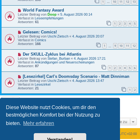
1
10
11
12
13
r
…
a
B
g
N
World Fantasy Award
e
e
i
Letzter Beitrag von
Doop
«
5. August 2026 00:14
u
t
Verfasst in
Leseempfehlungen
e
r
Antworten:
61
1
2
3
4
5
r
a
B
g
N
Gelesen: Comics!
e
e
i
Letzter Beitrag von
Uschi Zietsch
«
4. August 2026 20:07
u
t
Verfasst in
Comics
e
r
Antworten:
166
1
9
10
11
12
r
…
a
B
g
N
Der SKULL-Zyklus bei Atlantis
e
e
i
Letzter Beitrag von
Stefan_Burban
«
4. August 2026 17:21
u
t
Verfasst in
Ankündigungen und Neuerscheinungen
e
r
Antworten:
87
1
2
3
4
5
6
r
a
B
g
N
[Lesezirkel] Carl's Doomsday Scenario - Matt Dinniman
e
e
i
Letzter Beitrag von
Uschi Zietsch
«
4. August 2026 13:47
u
t
Verfasst in
Lesezirkel
e
r
Antworten:
21
1
2
r
a
B
g
e
i
t
Diese Website nutzt Cookies, um dir den
1
2
Nächste
Die Suche ergab 23 Treffer
r
a
bestmöglichen Komfort bei der Nutzung zu
g
Gehe zu
bieten.
Mehr erfahren
Foren-Übersicht
Alle Zeiten sind
UTC+02:00
Verstanden!