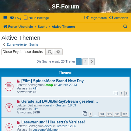
SF-Forum
FAQ
Neue Beiträge
Registrieren
Anmelden
S
Foren-Übersicht
Suche
Aktive Themen
u
Aktive Themen
c
Zur erweiterten Suche
h
Suche
Erweiterte Suche
e
1
2
Nächste
Die Suche ergab 23 Treffer
Themen
N
[Film] Spider-Man: Brand New Day
e
Letzter Beitrag von
Doop
«
Gestern 22:43
u
Verfasst in
Film
e
Antworten:
15
1
2
r
B
N
Gerade auf DVD/BluRay/Stream gesehen...
e
e
i
Letzter Beitrag von
deval
«
Gestern 18:59
u
t
Verfasst in
Film
e
r
Antworten:
5796
1
384
385
386
387
r
…
a
B
g
N
Lesewarnung! Hier setzt's Verrisse!
e
e
i
Letzter Beitrag von
deval
«
Gestern 12:06
u
t
Verfasst in
Leseempfehlungen