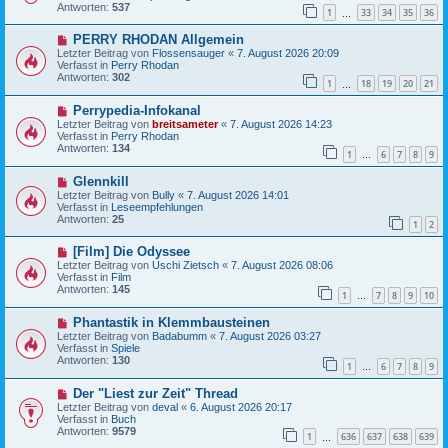
e
r
Antworten:
537
1
33
34
35
36
r
…
a
B
g
N
PERRY RHODAN Allgemein
e
e
i
Letzter Beitrag von
Flossensauger
«
7. August 2026 20:09
u
t
Verfasst in
Perry Rhodan
e
r
Antworten:
302
1
18
19
20
21
r
…
a
B
g
N
Perrypedia-Infokanal
e
e
i
Letzter Beitrag von
breitsameter
«
7. August 2026 14:23
u
t
Verfasst in
Perry Rhodan
e
r
Antworten:
134
1
6
7
8
9
r
…
a
B
g
N
Glennkill
e
e
i
Letzter Beitrag von
Bully
«
7. August 2026 14:01
u
t
Verfasst in
Leseempfehlungen
e
r
Antworten:
25
1
2
r
a
B
g
N
[Film] Die Odyssee
e
e
i
Letzter Beitrag von
Uschi Zietsch
«
7. August 2026 08:06
u
t
Verfasst in
Film
e
r
Antworten:
145
1
7
8
9
10
r
…
a
B
g
N
Phantastik in Klemmbausteinen
e
e
i
Letzter Beitrag von
Badabumm
«
7. August 2026 03:27
u
t
Verfasst in
Spiele
e
r
Antworten:
130
1
6
7
8
9
r
…
a
B
g
N
Der "Liest zur Zeit" Thread
e
e
i
Letzter Beitrag von
deval
«
6. August 2026 20:17
u
t
Verfasst in
Buch
e
r
Antworten:
9579
1
636
637
638
639
r
…
a