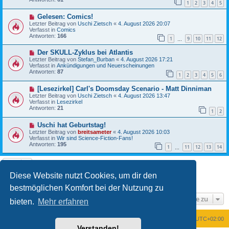
1
2
3
4
5
r
a
B
g
N
Gelesen: Comics!
e
e
i
Letzter Beitrag von
Uschi Zietsch
«
4. August 2026 20:07
u
t
Verfasst in
Comics
e
r
Antworten:
166
1
9
10
11
12
r
…
a
B
g
N
Der SKULL-Zyklus bei Atlantis
e
e
i
Letzter Beitrag von
Stefan_Burban
«
4. August 2026 17:21
u
t
Verfasst in
Ankündigungen und Neuerscheinungen
e
r
Antworten:
87
1
2
3
4
5
6
r
a
B
g
N
[Lesezirkel] Carl's Doomsday Scenario - Matt Dinniman
e
e
i
Letzter Beitrag von
Uschi Zietsch
«
4. August 2026 13:47
u
t
Verfasst in
Lesezirkel
e
r
Antworten:
21
1
2
r
a
B
g
N
Uschi hat Geburtstag!
e
e
i
Letzter Beitrag von
breitsameter
«
4. August 2026 10:03
u
t
Verfasst in
Wir sind Science-Fiction-Fans!
e
r
Antworten:
195
1
11
12
13
14
r
…
a
B
g
e
i
t
Diese Website nutzt Cookies, um dir den
1
2
Nächste
Die Suche ergab 26 Treffer
r
a
bestmöglichen Komfort bei der Nutzung zu
g
Gehe zu
bieten.
Mehr erfahren
Foren-Übersicht
Alle Zeiten sind
UTC+02:00
Verstanden!