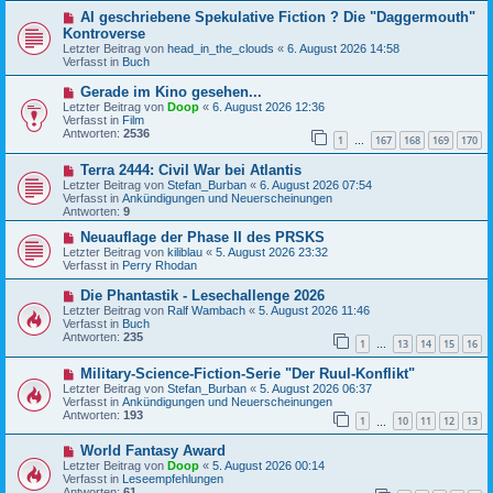
B
g
N
AI geschriebene Spekulative Fiction ? Die "Daggermouth"
e
e
i
Kontroverse
u
t
Letzter Beitrag von
head_in_the_clouds
«
6. August 2026 14:58
e
r
Verfasst in
Buch
r
a
B
g
N
Gerade im Kino gesehen...
e
e
Letzter Beitrag von
i
Doop
«
6. August 2026 12:36
u
Verfasst in
t
Film
e
Antworten:
r
2536
1
167
168
169
170
r
…
a
B
g
N
Terra 2444: Civil War bei Atlantis
e
e
i
Letzter Beitrag von
Stefan_Burban
«
6. August 2026 07:54
u
t
Verfasst in
Ankündigungen und Neuerscheinungen
e
r
Antworten:
9
r
a
B
N
g
Neuauflage der Phase II des PRSKS
e
e
Letzter Beitrag von
kiliblau
«
5. August 2026 23:32
i
u
Verfasst in
Perry Rhodan
t
e
r
r
N
Die Phantastik - Lesechallenge 2026
a
B
e
Letzter Beitrag von
Ralf Wambach
«
5. August 2026 11:46
g
e
u
Verfasst in
Buch
i
e
Antworten:
235
t
1
13
14
15
16
r
…
r
B
a
N
Military-Science-Fiction-Serie "Der Ruul-Konflikt"
e
g
e
i
Letzter Beitrag von
Stefan_Burban
«
5. August 2026 06:37
u
t
Verfasst in
Ankündigungen und Neuerscheinungen
e
r
Antworten:
193
1
10
11
12
13
r
…
a
B
g
N
World Fantasy Award
e
e
i
Letzter Beitrag von
Doop
«
5. August 2026 00:14
u
t
Verfasst in
Leseempfehlungen
e
r
Antworten:
61