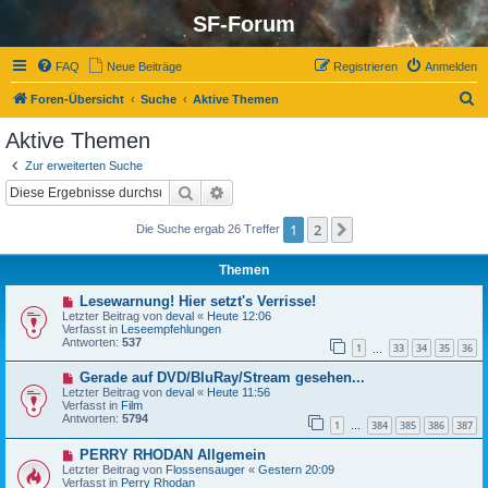
SF-Forum
FAQ
Neue Beiträge
Registrieren
Anmelden
S
Foren-Übersicht
Suche
Aktive Themen
u
Aktive Themen
c
Zur erweiterten Suche
h
Suche
Erweiterte Suche
e
1
2
Nächste
Die Suche ergab 26 Treffer
Themen
N
Lesewarnung! Hier setzt's Verrisse!
e
Letzter Beitrag von
deval
«
Heute 12:06
u
Verfasst in
Leseempfehlungen
e
Antworten:
537
1
33
34
35
36
r
…
B
N
Gerade auf DVD/BluRay/Stream gesehen...
e
e
i
Letzter Beitrag von
deval
«
Heute 11:56
u
t
Verfasst in
Film
e
r
Antworten:
5794
1
384
385
386
387
r
…
a
B
g
N
PERRY RHODAN Allgemein
e
e
i
Letzter Beitrag von
Flossensauger
«
Gestern 20:09
u
t
Verfasst in
Perry Rhodan