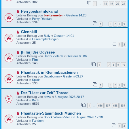
e
r
Antworten:
302
1
18
19
20
21
r
…
a
B
g
N
Perrypedia-Infokanal
e
e
i
Letzter Beitrag von
breitsameter
«
Gestern 14:23
u
t
Verfasst in
Perry Rhodan
e
r
Antworten:
134
1
6
7
8
9
r
…
a
B
g
N
Glennkill
e
e
i
Letzter Beitrag von
Bully
«
Gestern 14:01
u
t
Verfasst in
Leseempfehlungen
e
r
Antworten:
25
1
2
r
a
B
g
N
[Film] Die Odyssee
e
e
i
Letzter Beitrag von
Uschi Zietsch
«
Gestern 08:06
u
t
Verfasst in
Film
e
r
Antworten:
145
1
7
8
9
10
r
…
a
B
g
N
Phantastik in Klemmbausteinen
e
e
i
Letzter Beitrag von
Badabumm
«
Gestern 03:27
u
t
Verfasst in
Spiele
e
r
Antworten:
130
1
6
7
8
9
r
…
a
B
g
N
Der "Liest zur Zeit" Thread
e
e
i
Letzter Beitrag von
deval
«
6. August 2026 20:17
u
t
Verfasst in
Buch
e
r
Antworten:
9579
1
636
637
638
639
r
…
a
B
g
N
Phantasten-Stammtisch München
e
e
i
Letzter Beitrag von
Shock Wave Rider
«
6. August 2026 17:30
u
t
Verfasst in
Fandom
e
r
Antworten:
25
1
2
r
a