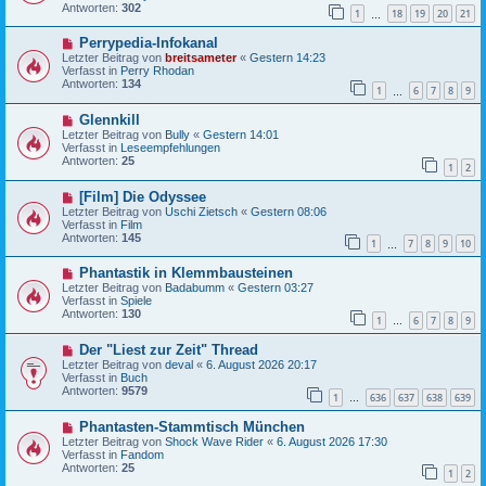
e
r
Antworten:
302
1
18
19
20
21
r
…
a
B
g
N
Perrypedia-Infokanal
e
e
i
Letzter Beitrag von
breitsameter
«
Gestern 14:23
u
t
Verfasst in
Perry Rhodan
e
r
Antworten:
134
1
6
7
8
9
r
…
a
B
g
N
Glennkill
e
e
i
Letzter Beitrag von
Bully
«
Gestern 14:01
u
t
Verfasst in
Leseempfehlungen
e
r
Antworten:
25
1
2
r
a
B
g
N
[Film] Die Odyssee
e
e
i
Letzter Beitrag von
Uschi Zietsch
«
Gestern 08:06
u
t
Verfasst in
Film
e
r
Antworten:
145
1
7
8
9
10
r
…
a
B
g
N
Phantastik in Klemmbausteinen
e
e
i
Letzter Beitrag von
Badabumm
«
Gestern 03:27
u
t
Verfasst in
Spiele
e
r
Antworten:
130
1
6
7
8
9
r
…
a
B
g
N
Der "Liest zur Zeit" Thread
e
e
i
Letzter Beitrag von
deval
«
6. August 2026 20:17
u
t
Verfasst in
Buch
e
r
Antworten:
9579
1
636
637
638
639
r
…
a
B
g
N
Phantasten-Stammtisch München
e
e
i
Letzter Beitrag von
Shock Wave Rider
«
6. August 2026 17:30
u
t
Verfasst in
Fandom
e
r
Antworten:
25
1
2
r
a