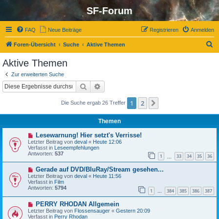
SF-Forum
FAQ
Neue Beiträge
Registrieren
Anmelden
S
Foren-Übersicht
Suche
Aktive Themen
u
Aktive Themen
c
Zur erweiterten Suche
h
Suche
Erweiterte Suche
e
1
2
Nächste
Die Suche ergab 26 Treffer
Themen
N
Lesewarnung! Hier setzt's Verrisse!
e
Letzter Beitrag von
deval
«
Heute 12:06
u
Verfasst in
Leseempfehlungen
e
Antworten:
537
1
33
34
35
36
r
…
B
N
Gerade auf DVD/BluRay/Stream gesehen...
e
e
i
Letzter Beitrag von
deval
«
Heute 11:56
u
t
Verfasst in
Film
e
r
Antworten:
5794
1
384
385
386
387
r
…
a
B
g
N
PERRY RHODAN Allgemein
e
e
i
Letzter Beitrag von
Flossensauger
«
Gestern 20:09
u
t
Verfasst in
Perry Rhodan