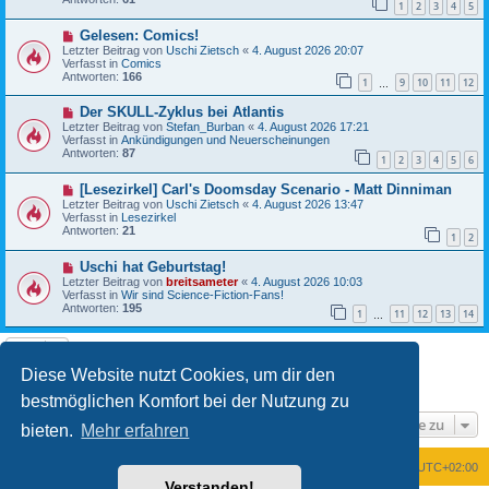
1
2
3
4
5
r
a
B
g
N
Gelesen: Comics!
e
e
i
Letzter Beitrag von
Uschi Zietsch
«
4. August 2026 20:07
u
t
Verfasst in
Comics
e
r
Antworten:
166
1
9
10
11
12
r
…
a
B
g
N
Der SKULL-Zyklus bei Atlantis
e
e
i
Letzter Beitrag von
Stefan_Burban
«
4. August 2026 17:21
u
t
Verfasst in
Ankündigungen und Neuerscheinungen
e
r
Antworten:
87
1
2
3
4
5
6
r
a
B
g
N
[Lesezirkel] Carl's Doomsday Scenario - Matt Dinniman
e
e
i
Letzter Beitrag von
Uschi Zietsch
«
4. August 2026 13:47
u
t
Verfasst in
Lesezirkel
e
r
Antworten:
21
1
2
r
a
B
g
N
Uschi hat Geburtstag!
e
e
i
Letzter Beitrag von
breitsameter
«
4. August 2026 10:03
u
t
Verfasst in
Wir sind Science-Fiction-Fans!
e
r
Antworten:
195
1
11
12
13
14
r
…
a
B
g
e
i
t
Diese Website nutzt Cookies, um dir den
1
2
Nächste
Die Suche ergab 26 Treffer
r
a
bestmöglichen Komfort bei der Nutzung zu
g
Gehe zu
bieten.
Mehr erfahren
Foren-Übersicht
Alle Zeiten sind
UTC+02:00
Verstanden!