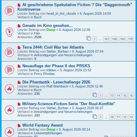
B
g
N
AI geschriebene Spekulative Fiction ? Die "Daggermouth"
e
e
i
Kontroverse
u
t
Letzter Beitrag von
head_in_the_clouds
«
6. August 2026 14:58
e
r
Verfasst in
Buch
r
a
B
g
N
Gerade im Kino gesehen...
e
e
Letzter Beitrag von
i
Doop
«
6. August 2026 12:36
u
Verfasst in
t
Film
e
Antworten:
r
2536
1
167
168
169
170
r
…
a
B
g
N
Terra 2444: Civil War bei Atlantis
e
e
i
Letzter Beitrag von
Stefan_Burban
«
6. August 2026 07:54
u
t
Verfasst in
Ankündigungen und Neuerscheinungen
e
r
Antworten:
9
r
a
B
N
g
Neuauflage der Phase II des PRSKS
e
e
Letzter Beitrag von
kiliblau
«
5. August 2026 23:32
i
u
Verfasst in
Perry Rhodan
t
e
r
r
N
Die Phantastik - Lesechallenge 2026
a
B
e
Letzter Beitrag von
Ralf Wambach
«
5. August 2026 11:46
g
e
u
Verfasst in
Buch
i
e
Antworten:
235
t
1
13
14
15
16
r
…
r
B
a
N
Military-Science-Fiction-Serie "Der Ruul-Konflikt"
e
g
e
i
Letzter Beitrag von
Stefan_Burban
«
5. August 2026 06:37
u
t
Verfasst in
Ankündigungen und Neuerscheinungen
e
r
Antworten:
193
1
10
11
12
13
r
…
a
B
g
N
World Fantasy Award
e
e
i
Letzter Beitrag von
Doop
«
5. August 2026 00:14
u
t
Verfasst in
Leseempfehlungen
e
r
Antworten:
61