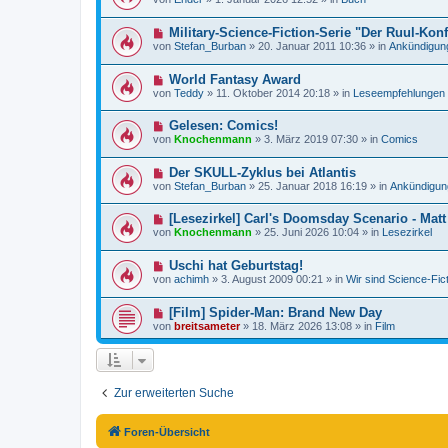
B
u
r
e
e
a
i
N
Military-Science-Fiction-Serie "Der Ruul-Konf
r
g
t
e
B
von
Stefan_Burban
»
20. Januar 2011 10:36
» in
Ankündigun
r
u
e
a
e
i
g
N
World Fantasy Award
r
t
e
B
r
von
Teddy
»
11. Oktober 2014 20:18
» in
Leseempfehlungen
u
e
a
e
i
g
N
Gelesen: Comics!
r
t
e
B
r
von
Knochenmann
»
3. März 2019 07:30
» in
Comics
u
e
a
e
i
g
N
Der SKULL-Zyklus bei Atlantis
r
t
e
B
r
von
Stefan_Burban
»
25. Januar 2018 16:19
» in
Ankündigun
u
e
a
e
i
g
N
[Lesezirkel] Carl's Doomsday Scenario - Mat
r
t
e
B
r
von
Knochenmann
»
25. Juni 2026 10:04
» in
Lesezirkel
u
e
a
e
i
g
N
Uschi hat Geburtstag!
r
t
e
B
r
von
achimh
»
3. August 2009 00:21
» in
Wir sind Science-Fic
u
e
a
e
i
g
N
[Film] Spider-Man: Brand New Day
r
t
e
B
r
von
breitsameter
»
18. März 2026 13:08
» in
Film
u
e
a
e
i
g
r
t
B
r
e
a
Zur erweiterten Suche
i
g
t
r
a
Foren-Übersicht
g