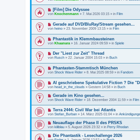
u
e
a
e
i
g
N
[Film] Die Odyssee
r
t
e
B
r
von
Knochenmann
»
7. Mai 2026 03:15
» in
Film
u
e
a
e
i
g
N
Gerade auf DVD/BluRay/Stream gesehen...
r
t
e
B
r
von
heino
»
23. November 2009 13:15
» in
Film
u
e
a
e
i
g
N
Phantastik in Klemmbausteinen
r
t
e
B
r
von
Khaanara
»
16. Januar 2024 09:59
» in
Spiele
u
e
a
e
i
g
N
Der "Liest zur Zeit" Thread
r
t
e
B
r
von
Rusch
»
22. Januar 2004 15:03
» in
Buch
u
e
a
e
i
g
N
Phantasten-Stammtisch München
r
t
e
B
r
von
Shock Wave Rider
»
8. Mai 2025 08:59
» in
Fandom
u
e
a
e
i
g
N
AI geschriebene Spekulative Fiction ? Die 
r
t
e
B
r
von
head_in_the_clouds
»
Gestern 14:58
» in
Buch
u
e
a
e
i
g
N
Gerade im Kino gesehen...
r
t
e
von
Shock Wave Rider
»
18. Dezember 2004 11:59
» in
Film
B
r
u
e
a
e
i
g
N
Terra 2444: Civil War bei Atlantis
r
t
e
B
von
Stefan_Burban
»
14. März 2025 01:04
» in
Ankündigung
r
u
e
a
e
i
N
Neuauflage der Phase II des PRSKS
g
r
t
e
von
kiliblau
»
5. August 2026 23:32
» in
Perry Rhodan
B
r
u
e
a
e
N
Die Phantastik - Lesechallenge 2026
i
g
r
e
t
von
Ender
»
1. Januar 2026 12:52
» in
Buch