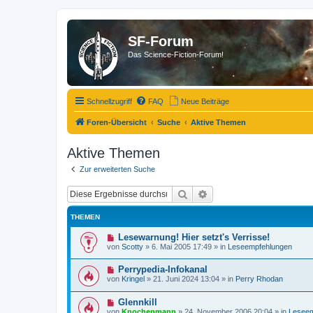
SF-Forum
Das Science-Fiction-Forum!
Schnellzugriff
FAQ
Neue Beiträge
Foren-Übersicht
Suche
Aktive Themen
Aktive Themen
Zur erweiterten Suche
Suche
Erweiterte Suche
THEMEN
N
Lesewarnung! Hier setzt's Verrisse!
e
von
Scotty
»
6. Mai 2005 17:49
» in
Leseempfehlungen
u
e
N
Perrypedia-Infokanal
r
e
B
von
Kringel
»
21. Juni 2024 13:04
» in
Perry Rhodan
u
e
e
i
N
Glennkill
r
t
e
B
r
von
Knochenmann
»
24. November 2006 20:04
» in
Leseem