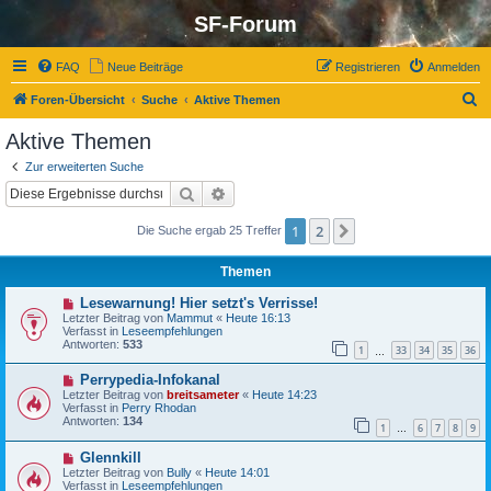
SF-Forum
FAQ
Neue Beiträge
Registrieren
Anmelden
S
Foren-Übersicht
Suche
Aktive Themen
u
Aktive Themen
c
Zur erweiterten Suche
h
Suche
Erweiterte Suche
e
1
2
Nächste
Die Suche ergab 25 Treffer
Themen
N
Lesewarnung! Hier setzt's Verrisse!
e
Letzter Beitrag von
Mammut
«
Heute 16:13
u
Verfasst in
Leseempfehlungen
e
Antworten:
533
1
33
34
35
36
r
…
B
N
Perrypedia-Infokanal
e
e
i
Letzter Beitrag von
breitsameter
«
Heute 14:23
u
t
Verfasst in
Perry Rhodan
e
r
Antworten:
134
1
6
7
8
9
r
…
a
B
g
N
Glennkill
e
e
i
Letzter Beitrag von
Bully
«
Heute 14:01
u
t
Verfasst in
Leseempfehlungen