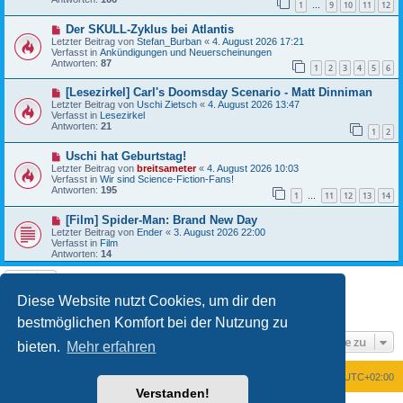
1
9
10
11
12
r
…
a
B
g
N
Der SKULL-Zyklus bei Atlantis
e
e
i
Letzter Beitrag von
Stefan_Burban
«
4. August 2026 17:21
u
t
Verfasst in
Ankündigungen und Neuerscheinungen
e
r
Antworten:
87
1
2
3
4
5
6
r
a
B
g
N
[Lesezirkel] Carl's Doomsday Scenario - Matt Dinniman
e
e
i
Letzter Beitrag von
Uschi Zietsch
«
4. August 2026 13:47
u
t
Verfasst in
Lesezirkel
e
r
Antworten:
21
1
2
r
a
B
g
N
Uschi hat Geburtstag!
e
e
i
Letzter Beitrag von
breitsameter
«
4. August 2026 10:03
u
t
Verfasst in
Wir sind Science-Fiction-Fans!
e
r
Antworten:
195
1
11
12
13
14
r
…
a
B
g
N
[Film] Spider-Man: Brand New Day
e
e
i
Letzter Beitrag von
Ender
«
3. August 2026 22:00
u
t
Verfasst in
Film
e
r
Antworten:
14
r
a
B
g
e
i
Diese Website nutzt Cookies, um dir den
t
1
2
Nächste
Die Suche ergab 25 Treffer
r
bestmöglichen Komfort bei der Nutzung zu
a
g
Gehe zu
bieten.
Mehr erfahren
Foren-Übersicht
Alle Zeiten sind
UTC+02:00
Verstanden!