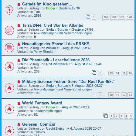
B
g
N
Gerade im Kino gesehen...
e
e
Letzter Beitrag von
i
Doop
«
Gestern 12:36
u
Verfasst in
t
Film
e
Antworten:
r
2536
1
167
168
169
170
r
…
a
B
g
N
Terra 2444: Civil War bei Atlantis
e
e
i
Letzter Beitrag von
Stefan_Burban
«
Gestern 07:54
u
t
Verfasst in
Ankündigungen und Neuerscheinungen
e
r
Antworten:
9
r
a
B
N
g
Neuauflage der Phase II des PRSKS
e
e
Letzter Beitrag von
kiliblau
«
5. August 2026 23:32
i
u
Verfasst in
Perry Rhodan
t
e
r
r
N
Die Phantastik - Lesechallenge 2026
a
B
e
Letzter Beitrag von
Ralf Wambach
«
5. August 2026 11:46
g
e
u
Verfasst in
Buch
i
e
Antworten:
235
t
1
13
14
15
16
r
…
r
B
a
N
Military-Science-Fiction-Serie "Der Ruul-Konflikt"
e
g
e
i
Letzter Beitrag von
Stefan_Burban
«
5. August 2026 06:37
u
t
Verfasst in
Ankündigungen und Neuerscheinungen
e
r
Antworten:
193
1
10
11
12
13
r
…
a
B
g
N
World Fantasy Award
e
e
i
Letzter Beitrag von
Doop
«
5. August 2026 00:14
u
t
Verfasst in
Leseempfehlungen
e
r
Antworten:
61
1
2
3
4
5
r
a
B
g
N
Gelesen: Comics!
e
e
i
Letzter Beitrag von
Uschi Zietsch
«
4. August 2026 20:07
u
t
Verfasst in
Comics
e
r
Antworten:
166