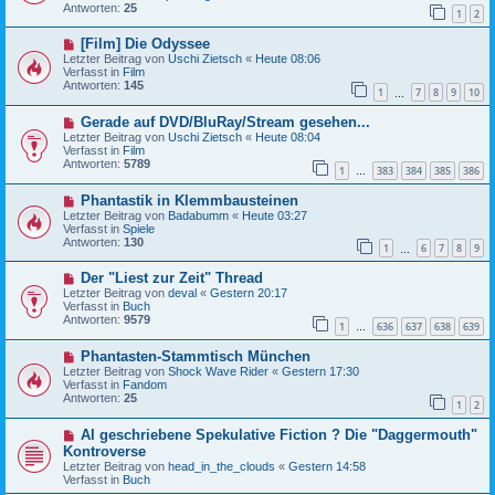
e
r
Antworten:
25
1
2
r
a
B
g
N
[Film] Die Odyssee
e
e
i
Letzter Beitrag von
Uschi Zietsch
«
Heute 08:06
u
t
Verfasst in
Film
e
r
Antworten:
145
1
7
8
9
10
r
…
a
B
g
N
Gerade auf DVD/BluRay/Stream gesehen...
e
e
i
Letzter Beitrag von
Uschi Zietsch
«
Heute 08:04
u
t
Verfasst in
Film
e
r
Antworten:
5789
1
383
384
385
386
r
…
a
B
g
N
Phantastik in Klemmbausteinen
e
e
i
Letzter Beitrag von
Badabumm
«
Heute 03:27
u
t
Verfasst in
Spiele
e
r
Antworten:
130
1
6
7
8
9
r
…
a
B
g
N
Der "Liest zur Zeit" Thread
e
e
i
Letzter Beitrag von
deval
«
Gestern 20:17
u
t
Verfasst in
Buch
e
r
Antworten:
9579
1
636
637
638
639
r
…
a
B
g
N
Phantasten-Stammtisch München
e
e
i
Letzter Beitrag von
Shock Wave Rider
«
Gestern 17:30
u
t
Verfasst in
Fandom
e
r
Antworten:
25
1
2
r
a
B
g
N
AI geschriebene Spekulative Fiction ? Die "Daggermouth"
e
e
i
Kontroverse
u
t
Letzter Beitrag von
head_in_the_clouds
«
Gestern 14:58
e
r
Verfasst in
Buch
r
a