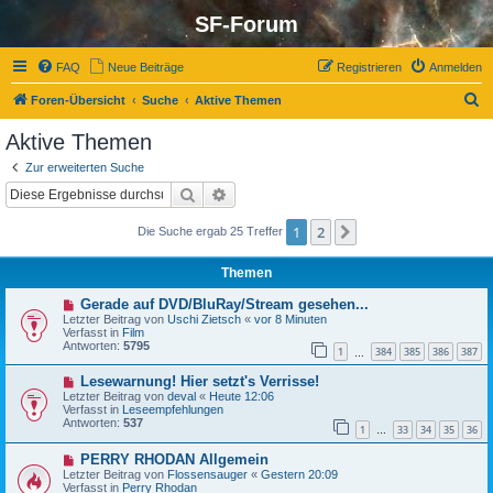
SF-Forum
FAQ
Neue Beiträge
Registrieren
Anmelden
S
Foren-Übersicht
Suche
Aktive Themen
u
Aktive Themen
c
Zur erweiterten Suche
h
Suche
Erweiterte Suche
e
1
2
Nächste
Die Suche ergab 25 Treffer
Themen
N
Gerade auf DVD/BluRay/Stream gesehen...
e
Letzter Beitrag von
Uschi Zietsch
«
vor 8 Minuten
u
Verfasst in
Film
e
Antworten:
5795
1
384
385
386
387
r
…
B
N
Lesewarnung! Hier setzt's Verrisse!
e
e
i
Letzter Beitrag von
deval
«
Heute 12:06
u
t
Verfasst in
Leseempfehlungen
e
r
Antworten:
537
1
33
34
35
36
r
…
a
B
g
N
PERRY RHODAN Allgemein
e
e
i
Letzter Beitrag von
Flossensauger
«
Gestern 20:09
u
t
Verfasst in
Perry Rhodan