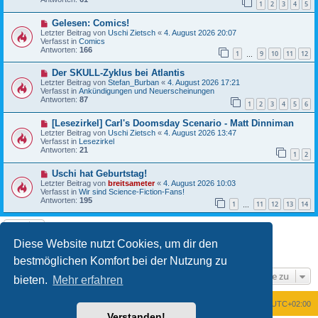
1
2
3
4
5
r
a
B
g
N
Gelesen: Comics!
e
e
i
Letzter Beitrag von
Uschi Zietsch
«
4. August 2026 20:07
u
t
Verfasst in
Comics
e
r
Antworten:
166
1
9
10
11
12
r
…
a
B
g
N
Der SKULL-Zyklus bei Atlantis
e
e
i
Letzter Beitrag von
Stefan_Burban
«
4. August 2026 17:21
u
t
Verfasst in
Ankündigungen und Neuerscheinungen
e
r
Antworten:
87
1
2
3
4
5
6
r
a
B
g
N
[Lesezirkel] Carl's Doomsday Scenario - Matt Dinniman
e
e
i
Letzter Beitrag von
Uschi Zietsch
«
4. August 2026 13:47
u
t
Verfasst in
Lesezirkel
e
r
Antworten:
21
1
2
r
a
B
g
N
Uschi hat Geburtstag!
e
e
i
Letzter Beitrag von
breitsameter
«
4. August 2026 10:03
u
t
Verfasst in
Wir sind Science-Fiction-Fans!
e
r
Antworten:
195
1
11
12
13
14
r
…
a
B
g
e
i
t
Diese Website nutzt Cookies, um dir den
1
2
Nächste
Die Suche ergab 25 Treffer
r
a
bestmöglichen Komfort bei der Nutzung zu
g
Gehe zu
bieten.
Mehr erfahren
Foren-Übersicht
Alle Zeiten sind
UTC+02:00
Verstanden!