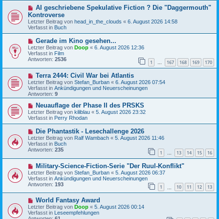
B
g
N
AI geschriebene Spekulative Fiction ? Die "Daggermouth"
e
e
i
Kontroverse
u
t
Letzter Beitrag von
head_in_the_clouds
«
6. August 2026 14:58
e
r
Verfasst in
Buch
r
a
B
g
N
Gerade im Kino gesehen...
e
e
Letzter Beitrag von
i
Doop
«
6. August 2026 12:36
u
Verfasst in
t
Film
e
Antworten:
r
2536
1
167
168
169
170
r
…
a
B
g
N
Terra 2444: Civil War bei Atlantis
e
e
i
Letzter Beitrag von
Stefan_Burban
«
6. August 2026 07:54
u
t
Verfasst in
Ankündigungen und Neuerscheinungen
e
r
Antworten:
9
r
a
B
N
g
Neuauflage der Phase II des PRSKS
e
e
Letzter Beitrag von
kiliblau
«
5. August 2026 23:32
i
u
Verfasst in
Perry Rhodan
t
e
r
r
N
Die Phantastik - Lesechallenge 2026
a
B
e
Letzter Beitrag von
Ralf Wambach
«
5. August 2026 11:46
g
e
u
Verfasst in
Buch
i
e
Antworten:
235
t
1
13
14
15
16
r
…
r
B
a
N
Military-Science-Fiction-Serie "Der Ruul-Konflikt"
e
g
e
i
Letzter Beitrag von
Stefan_Burban
«
5. August 2026 06:37
u
t
Verfasst in
Ankündigungen und Neuerscheinungen
e
r
Antworten:
193
1
10
11
12
13
r
…
a
B
g
N
World Fantasy Award
e
e
i
Letzter Beitrag von
Doop
«
5. August 2026 00:14
u
t
Verfasst in
Leseempfehlungen
e
r
Antworten:
61