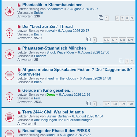
B
g
N
Phantastik in Klemmbausteinen
e
e
i
Letzter Beitrag von
Badabumm
«
7. August 2026 03:27
u
t
Verfasst in
Spiele
e
r
Antworten:
130
1
6
7
8
9
r
…
a
B
g
N
Der "Liest zur Zeit" Thread
e
e
i
Letzter Beitrag von
deval
«
6. August 2026 20:17
u
t
Verfasst in
Buch
e
r
Antworten:
9579
1
636
637
638
639
r
…
a
B
g
N
Phantasten-Stammtisch München
e
e
i
Letzter Beitrag von
Shock Wave Rider
«
6. August 2026 17:30
u
t
Verfasst in
Fandom
e
r
Antworten:
25
1
2
r
a
B
g
N
AI geschriebene Spekulative Fiction ? Die "Daggermouth"
e
e
i
Kontroverse
u
t
Letzter Beitrag von
head_in_the_clouds
«
6. August 2026 14:58
e
r
Verfasst in
Buch
r
a
B
g
N
Gerade im Kino gesehen...
e
e
Letzter Beitrag von
i
Doop
«
6. August 2026 12:36
u
Verfasst in
t
Film
e
Antworten:
r
2536
1
167
168
169
170
r
…
a
B
g
N
Terra 2444: Civil War bei Atlantis
e
e
i
Letzter Beitrag von
Stefan_Burban
«
6. August 2026 07:54
u
t
Verfasst in
Ankündigungen und Neuerscheinungen
e
r
Antworten:
9
r
a
B
N
g
Neuauflage der Phase II des PRSKS
e
e
Letzter Beitrag von
kiliblau
«
5. August 2026 23:32
i