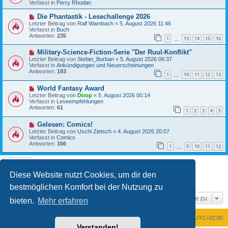
u
Verfasst in
Perry Rhodan
t
e
r
r
N
Die Phantastik - Lesechallenge 2026
a
B
e
Letzter Beitrag von
Ralf Wambach
«
5. August 2026 11:46
g
e
u
Verfasst in
Buch
i
e
Antworten:
235
t
1
13
14
15
16
r
…
r
B
a
N
Military-Science-Fiction-Serie "Der Ruul-Konflikt"
e
g
e
i
Letzter Beitrag von
Stefan_Burban
«
5. August 2026 06:37
u
t
Verfasst in
Ankündigungen und Neuerscheinungen
e
r
Antworten:
193
1
10
11
12
13
r
…
a
B
g
N
World Fantasy Award
e
e
i
Letzter Beitrag von
Doop
«
5. August 2026 00:14
u
t
Verfasst in
Leseempfehlungen
e
r
Antworten:
61
1
2
3
4
5
r
a
B
g
N
Gelesen: Comics!
e
e
i
Letzter Beitrag von
Uschi Zietsch
«
4. August 2026 20:07
u
t
Verfasst in
Comics
e
r
Antworten:
166
1
9
10
11
12
r
…
a
B
g
e
i
t
Diese Website nutzt Cookies, um dir den
1
2
Nächste
Die Suche ergab 25 Treffer
r
a
bestmöglichen Komfort bei der Nutzung zu
g
Gehe zu
bieten.
Mehr erfahren
Foren-Übersicht
Alle Zeiten sind
UTC+02:00
Verstanden!