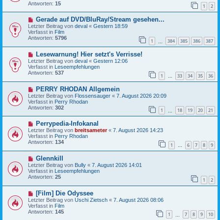
e
r
Antworten:
15
1
2
r
a
B
g
N
Gerade auf DVD/BluRay/Stream gesehen...
e
e
i
Letzter Beitrag von
deval
«
Gestern 18:59
u
t
Verfasst in
Film
e
r
Antworten:
5796
1
384
385
386
387
r
…
a
B
g
N
Lesewarnung! Hier setzt's Verrisse!
e
e
i
Letzter Beitrag von
deval
«
Gestern 12:06
u
t
Verfasst in
Leseempfehlungen
e
r
Antworten:
537
1
33
34
35
36
r
…
a
B
g
N
PERRY RHODAN Allgemein
e
e
i
Letzter Beitrag von
Flossensauger
«
7. August 2026 20:09
u
t
Verfasst in
Perry Rhodan
e
r
Antworten:
302
1
18
19
20
21
r
…
a
B
g
N
Perrypedia-Infokanal
e
e
i
Letzter Beitrag von
breitsameter
«
7. August 2026 14:23
u
t
Verfasst in
Perry Rhodan
e
r
Antworten:
134
1
6
7
8
9
r
…
a
B
g
N
Glennkill
e
e
i
Letzter Beitrag von
Bully
«
7. August 2026 14:01
u
t
Verfasst in
Leseempfehlungen
e
r
Antworten:
25
1
2
r
a
B
g
N
[Film] Die Odyssee
e
e
i
Letzter Beitrag von
Uschi Zietsch
«
7. August 2026 08:06
u
t
Verfasst in
Film
e
r
Antworten:
145
1
7
8
9
10
r
…
a