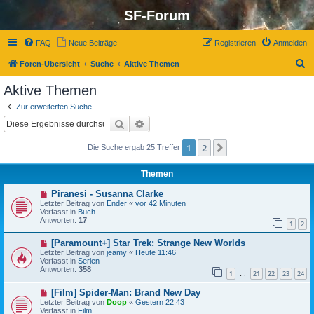
SF-Forum
FAQ
Neue Beiträge
Registrieren
Anmelden
S
Foren-Übersicht
Suche
Aktive Themen
u
Aktive Themen
c
Zur erweiterten Suche
h
Suche
Erweiterte Suche
e
1
2
Nächste
Die Suche ergab 25 Treffer
Themen
N
Piranesi - Susanna Clarke
e
Letzter Beitrag von
Ender
«
vor 42 Minuten
u
Verfasst in
Buch
e
Antworten:
17
1
2
r
B
N
[Paramount+] Star Trek: Strange New Worlds
e
e
i
Letzter Beitrag von
jeamy
«
Heute 11:46
u
t
Verfasst in
Serien
e
r
Antworten:
358
1
21
22
23
24
r
…
a
B
g
N
[Film] Spider-Man: Brand New Day
e
e
i
Letzter Beitrag von
Doop
«
Gestern 22:43
u
t
Verfasst in
Film