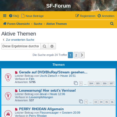
SF-Forum
FAQ
Neue Beiträge
Registrieren
Anmelden
S
Foren-Übersicht
Suche
Aktive Themen
u
Aktive Themen
c
Zur erweiterten Suche
h
Suche
Erweiterte Suche
e
1
2
Nächste
Die Suche ergab 24 Treffer
Themen
N
Gerade auf DVD/BluRay/Stream gesehen...
e
Letzter Beitrag von
Uschi Zietsch
«
Heute 16:51
u
Verfasst in
Film
e
Antworten:
5795
1
384
385
386
387
r
…
B
N
Lesewarnung! Hier setzt's Verrisse!
e
e
i
Letzter Beitrag von
deval
«
Heute 12:06
u
t
Verfasst in
Leseempfehlungen
e
r
Antworten:
537
1
33
34
35
36
r
…
a
B
g
N
PERRY RHODAN Allgemein
e
e
i
Letzter Beitrag von
Flossensauger
«
Gestern 20:09
u
t
Verfasst in
Perry Rhodan