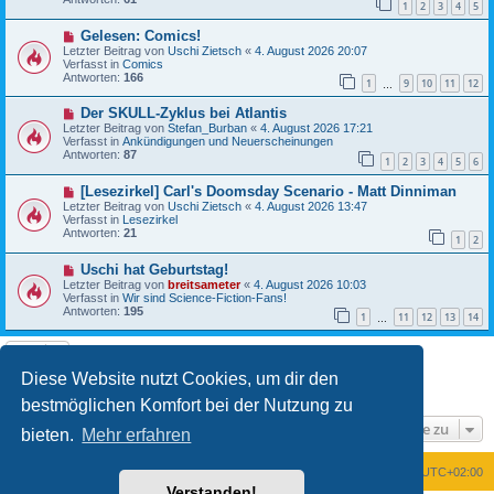
1
2
3
4
5
r
a
B
g
N
Gelesen: Comics!
e
e
i
Letzter Beitrag von
Uschi Zietsch
«
4. August 2026 20:07
u
t
Verfasst in
Comics
e
r
Antworten:
166
1
9
10
11
12
r
…
a
B
g
N
Der SKULL-Zyklus bei Atlantis
e
e
i
Letzter Beitrag von
Stefan_Burban
«
4. August 2026 17:21
u
t
Verfasst in
Ankündigungen und Neuerscheinungen
e
r
Antworten:
87
1
2
3
4
5
6
r
a
B
g
N
[Lesezirkel] Carl's Doomsday Scenario - Matt Dinniman
e
e
i
Letzter Beitrag von
Uschi Zietsch
«
4. August 2026 13:47
u
t
Verfasst in
Lesezirkel
e
r
Antworten:
21
1
2
r
a
B
g
N
Uschi hat Geburtstag!
e
e
i
Letzter Beitrag von
breitsameter
«
4. August 2026 10:03
u
t
Verfasst in
Wir sind Science-Fiction-Fans!
e
r
Antworten:
195
1
11
12
13
14
r
…
a
B
g
e
i
t
Diese Website nutzt Cookies, um dir den
1
2
Nächste
Die Suche ergab 24 Treffer
r
a
bestmöglichen Komfort bei der Nutzung zu
g
Gehe zu
bieten.
Mehr erfahren
Foren-Übersicht
Alle Zeiten sind
UTC+02:00
Verstanden!