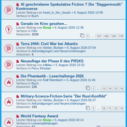
B
g
N
AI geschriebene Spekulative Fiction ? Die "Daggermouth"
e
e
i
Kontroverse
u
t
Letzter Beitrag von
head_in_the_clouds
«
6. August 2026 14:58
e
r
Verfasst in
Buch
r
a
B
g
N
Gerade im Kino gesehen...
e
e
Letzter Beitrag von
i
Doop
«
6. August 2026 12:36
u
Verfasst in
t
Film
e
Antworten:
r
2536
1
167
168
169
170
r
…
a
B
g
N
Terra 2444: Civil War bei Atlantis
e
e
i
Letzter Beitrag von
Stefan_Burban
«
6. August 2026 07:54
u
t
Verfasst in
Ankündigungen und Neuerscheinungen
e
r
Antworten:
9
r
a
B
N
g
Neuauflage der Phase II des PRSKS
e
e
Letzter Beitrag von
kiliblau
«
5. August 2026 23:32
i
u
Verfasst in
Perry Rhodan
t
e
r
r
N
Die Phantastik - Lesechallenge 2026
a
B
e
Letzter Beitrag von
Ralf Wambach
«
5. August 2026 11:46
g
e
u
Verfasst in
Buch
i
e
Antworten:
235
t
1
13
14
15
16
r
…
r
B
a
N
Military-Science-Fiction-Serie "Der Ruul-Konflikt"
e
g
e
i
Letzter Beitrag von
Stefan_Burban
«
5. August 2026 06:37
u
t
Verfasst in
Ankündigungen und Neuerscheinungen
e
r
Antworten:
193
1
10
11
12
13
r
…
a
B
g
N
World Fantasy Award
e
e
i
Letzter Beitrag von
Doop
«
5. August 2026 00:14
u
t
Verfasst in
Leseempfehlungen
e
r
Antworten:
61