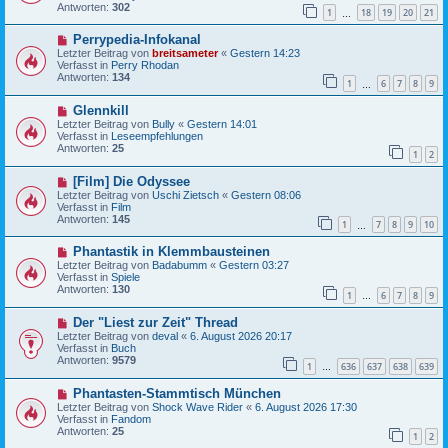
e
r
Antworten:
302
1
18
19
20
21
r
…
a
B
g
N
Perrypedia-Infokanal
e
e
i
Letzter Beitrag von
breitsameter
«
Gestern 14:23
u
t
Verfasst in
Perry Rhodan
e
r
Antworten:
134
1
6
7
8
9
r
…
a
B
g
N
Glennkill
e
e
i
Letzter Beitrag von
Bully
«
Gestern 14:01
u
t
Verfasst in
Leseempfehlungen
e
r
Antworten:
25
1
2
r
a
B
g
N
[Film] Die Odyssee
e
e
i
Letzter Beitrag von
Uschi Zietsch
«
Gestern 08:06
u
t
Verfasst in
Film
e
r
Antworten:
145
1
7
8
9
10
r
…
a
B
g
N
Phantastik in Klemmbausteinen
e
e
i
Letzter Beitrag von
Badabumm
«
Gestern 03:27
u
t
Verfasst in
Spiele
e
r
Antworten:
130
1
6
7
8
9
r
…
a
B
g
N
Der "Liest zur Zeit" Thread
e
e
i
Letzter Beitrag von
deval
«
6. August 2026 20:17
u
t
Verfasst in
Buch
e
r
Antworten:
9579
1
636
637
638
639
r
…
a
B
g
N
Phantasten-Stammtisch München
e
e
i
Letzter Beitrag von
Shock Wave Rider
«
6. August 2026 17:30
u
t
Verfasst in
Fandom
e
r
Antworten:
25
1
2
r
a