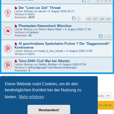
1
6
7
8
9
r
…
a
B
g
N
Der "Liest zur Zeit" Thread
e
e
i
Letzter Beitrag von
deval
«
6. August 2026 20:17
u
t
Verfasst in
Buch
e
r
Antworten:
9579
1
636
637
638
639
r
…
a
B
g
N
Phantasten-Stammtisch München
e
e
i
Letzter Beitrag von
Shock Wave Rider
«
6. August 2026 17:30
u
t
Verfasst in
Fandom
e
r
Antworten:
25
1
2
r
a
B
g
N
AI geschriebene Spekulative Fiction ? Die "Daggermouth"
e
e
i
Kontroverse
u
t
Letzter Beitrag von
head_in_the_clouds
«
6. August 2026 14:58
e
r
Verfasst in
Buch
r
a
B
g
N
Terra 2444: Civil War bei Atlantis
e
e
Letzter Beitrag von
i
Stefan_Burban
«
6. August 2026 07:54
u
Verfasst in
t
Ankündigungen und Neuerscheinungen
e
Antworten:
r
9
r
a
B
g
e
i
Diese Website nutzt Cookies, um dir den
t
1
2
Nächste
Die Suche ergab 28 Treffer
r
bestmöglichen Komfort bei der Nutzung zu
a
g
Gehe zu
bieten.
Mehr erfahren
Foren-Übersicht
Alle Zeiten sind
UTC+02:00
Verstanden!
Powered by
phpBB
® Forum Software © phpBB Limited