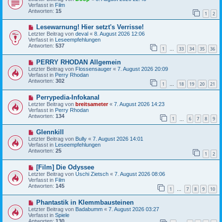
u
t
Verfasst in
Film
e
r
Antworten:
15
1
2
r
a
B
g
N
Lesewarnung! Hier setzt's Verrisse!
e
e
i
Letzter Beitrag von
deval
«
8. August 2026 12:06
u
t
Verfasst in
Leseempfehlungen
e
r
Antworten:
537
1
33
34
35
36
r
…
a
B
g
N
PERRY RHODAN Allgemein
e
e
i
Letzter Beitrag von
Flossensauger
«
7. August 2026 20:09
u
t
Verfasst in
Perry Rhodan
e
r
Antworten:
302
1
18
19
20
21
r
…
a
B
g
N
Perrypedia-Infokanal
e
e
i
Letzter Beitrag von
breitsameter
«
7. August 2026 14:23
u
t
Verfasst in
Perry Rhodan
e
r
Antworten:
134
1
6
7
8
9
r
…
a
B
g
N
Glennkill
e
e
i
Letzter Beitrag von
Bully
«
7. August 2026 14:01
u
t
Verfasst in
Leseempfehlungen
e
r
Antworten:
25
1
2
r
a
B
g
N
[Film] Die Odyssee
e
e
i
Letzter Beitrag von
Uschi Zietsch
«
7. August 2026 08:06
u
t
Verfasst in
Film
e
r
Antworten:
145
1
7
8
9
10
r
…
a
B
g
N
Phantastik in Klemmbausteinen
e
e
i
Letzter Beitrag von
Badabumm
«
7. August 2026 03:27
u
t
Verfasst in
Spiele
e
r
Antworten:
130