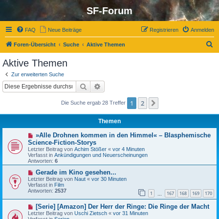
SF-Forum
FAQ
Neue Beiträge
Registrieren
Anmelden
S
Foren-Übersicht
Suche
Aktive Themen
u
Aktive Themen
c
Zur erweiterten Suche
h
Suche
Erweiterte Suche
e
1
2
Nächste
Die Suche ergab 28 Treffer
Themen
N
»Alle Drohnen kommen in den Himmel« – Blasphemische
e
Science-Fiction-Storys
u
Letzter Beitrag von
Achim Stößer
«
vor 4 Minuten
e
Verfasst in
Ankündigungen und Neuerscheinungen
r
Antworten:
6
B
e
N
Gerade im Kino gesehen...
i
e
Letzter Beitrag von
Naut
«
vor 30 Minuten
t
u
Verfasst in
Film
r
e
Antworten:
2537
a
1
167
168
169
170
r
…
g
B
N
[Serie] [Amazon] Der Herr der Ringe: Die Ringe der Macht
e
e
i
Letzter Beitrag von
Uschi Zietsch
«
vor 31 Minuten
u
t