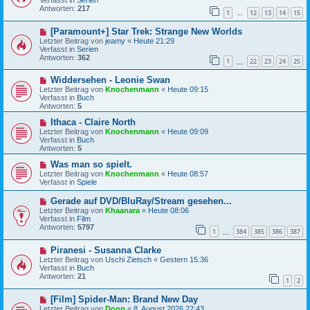
Verfasst in
Serien
e
r
Antworten:
217
1
12
13
14
15
r
…
a
B
g
N
[Paramount+] Star Trek: Strange New Worlds
e
e
i
Letzter Beitrag von
jeamy
«
Heute 21:29
u
t
Verfasst in
Serien
e
r
Antworten:
362
1
22
23
24
25
r
…
a
B
g
N
Widdersehen - Leonie Swan
e
e
i
Letzter Beitrag von
Knochenmann
«
Heute 09:15
u
t
Verfasst in
Buch
e
r
Antworten:
5
r
a
B
N
g
Ithaca - Claire North
e
e
Letzter Beitrag von
Knochenmann
«
Heute 09:09
i
u
Verfasst in
Buch
t
e
Antworten:
5
r
r
a
B
N
Was man so spielt.
g
e
e
Letzter Beitrag von
Knochenmann
«
Heute 08:57
i
u
Verfasst in
Spiele
t
e
r
r
N
Gerade auf DVD/BluRay/Stream gesehen...
a
B
e
Letzter Beitrag von
Khaanara
«
Heute 08:06
g
e
u
Verfasst in
Film
i
e
Antworten:
5797
t
1
384
385
386
387
r
…
r
B
a
N
Piranesi - Susanna Clarke
e
g
e
i
Letzter Beitrag von
Uschi Zietsch
«
Gestern 15:36
u
t
Verfasst in
Buch
e
r
Antworten:
21
1
2
r
a
B
g
N
[Film] Spider-Man: Brand New Day
e
e
i
Letzter Beitrag von
Doop
«
8. August 2026 22:43