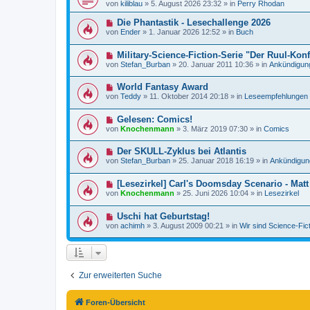
e
von
kiliblau
»
5. August 2026 23:32
» in
Perry Rhodan
B
r
u
e
a
e
N
Die Phantastik - Lesechallenge 2026
i
g
r
e
t
von
Ender
»
1. Januar 2026 12:52
» in
Buch
B
u
r
e
e
a
i
N
Military-Science-Fiction-Serie "Der Ruul-Konf
r
g
t
e
B
von
Stefan_Burban
»
20. Januar 2011 10:36
» in
Ankündigun
r
u
e
a
e
i
g
N
World Fantasy Award
r
t
e
B
r
von
Teddy
»
11. Oktober 2014 20:18
» in
Leseempfehlungen
u
e
a
e
i
g
N
Gelesen: Comics!
r
t
e
B
r
von
Knochenmann
»
3. März 2019 07:30
» in
Comics
u
e
a
e
i
g
N
Der SKULL-Zyklus bei Atlantis
r
t
e
B
r
von
Stefan_Burban
»
25. Januar 2018 16:19
» in
Ankündigun
u
e
a
e
i
g
N
[Lesezirkel] Carl's Doomsday Scenario - Mat
r
t
e
B
r
von
Knochenmann
»
25. Juni 2026 10:04
» in
Lesezirkel
u
e
a
e
i
g
N
Uschi hat Geburtstag!
r
t
e
B
r
von
achimh
»
3. August 2009 00:21
» in
Wir sind Science-Fic
u
e
a
e
i
g
r
t
B
r
e
a
i
g
Zur erweiterten Suche
t
r
a
Foren-Übersicht
g