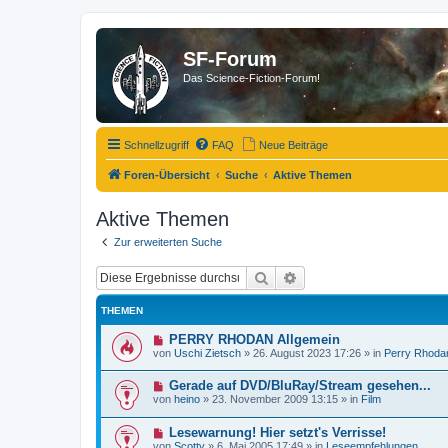
SF-Forum
Das Science-Fiction-Forum!
Schnellzugriff
FAQ
Neue Beiträge
Foren-Übersicht
Suche
Aktive Themen
Aktive Themen
Zur erweiterten Suche
Suche
Erweiterte Suche
THEMEN
N
PERRY RHODAN Allgemein
e
von
Uschi Zietsch
»
26. August 2023 17:26
» in
Perry Rhoda
u
e
N
Gerade auf DVD/BluRay/Stream gesehen...
r
e
B
von
heino
»
23. November 2009 13:15
» in
Film
u
e
e
i
N
Lesewarnung! Hier setzt's Verrisse!
r
t
e
B
r
von
Scotty
»
6. Mai 2005 17:49
» in
Leseempfehlungen