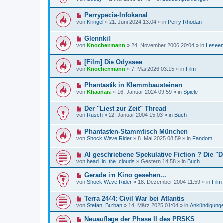
u
e
a
e
i
g
N
Perrypedia-Infokanal
r
t
e
B
r
von
Kringel
»
21. Juni 2024 13:04
» in
Perry Rhodan
u
e
a
e
i
g
N
Glennkill
r
t
e
B
r
von
Knochenmann
»
24. November 2006 20:04
» in
Leseem
u
e
a
e
i
g
N
[Film] Die Odyssee
r
t
e
B
r
von
Knochenmann
»
7. Mai 2026 03:15
» in
Film
u
e
a
e
i
g
N
Phantastik in Klemmbausteinen
r
t
e
B
r
von
Khaanara
»
16. Januar 2024 09:59
» in
Spiele
u
e
a
e
i
g
N
Der "Liest zur Zeit" Thread
r
t
e
B
r
von
Rusch
»
22. Januar 2004 15:03
» in
Buch
u
e
a
e
i
g
N
Phantasten-Stammtisch München
r
t
e
B
r
von
Shock Wave Rider
»
8. Mai 2025 08:59
» in
Fandom
u
e
a
e
i
g
N
AI geschriebene Spekulative Fiction ? Die 
r
t
e
B
r
von
head_in_the_clouds
»
Gestern 14:58
» in
Buch
u
e
a
e
i
g
N
Gerade im Kino gesehen...
r
t
e
von
Shock Wave Rider
»
18. Dezember 2004 11:59
» in
Film
B
r
u
e
a
e
i
g
N
Terra 2444: Civil War bei Atlantis
r
t
e
B
von
Stefan_Burban
»
14. März 2025 01:04
» in
Ankündigung
r
u
e
a
e
i
N
Neuauflage der Phase II des PRSKS
g
r
t