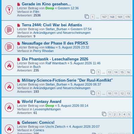
B
g
N
Gerade im Kino gesehen...
e
e
Letzter Beitrag von
i
Doop
«
Gestern 12:36
u
Verfasst in
t
Film
e
Antworten:
r
2536
1
167
168
169
170
r
…
a
B
g
N
Terra 2444: Civil War bei Atlantis
e
e
i
Letzter Beitrag von
Stefan_Burban
«
Gestern 07:54
u
t
Verfasst in
Ankündigungen und Neuerscheinungen
e
r
Antworten:
9
r
a
B
N
g
Neuauflage der Phase II des PRSKS
e
e
Letzter Beitrag von
kiliblau
«
5. August 2026 23:32
i
u
Verfasst in
Perry Rhodan
t
e
r
r
N
Die Phantastik - Lesechallenge 2026
a
B
e
Letzter Beitrag von
Ralf Wambach
«
5. August 2026 11:46
g
e
u
Verfasst in
Buch
i
e
Antworten:
235
t
1
13
14
15
16
r
…
r
B
a
N
Military-Science-Fiction-Serie "Der Ruul-Konflikt"
e
g
e
i
Letzter Beitrag von
Stefan_Burban
«
5. August 2026 06:37
u
t
Verfasst in
Ankündigungen und Neuerscheinungen
e
r
Antworten:
193
1
10
11
12
13
r
…
a
B
g
N
World Fantasy Award
e
e
i
Letzter Beitrag von
Doop
«
5. August 2026 00:14
u
t
Verfasst in
Leseempfehlungen
e
r
Antworten:
61
1
2
3
4
5
r
a
B
g
N
Gelesen: Comics!
e
e
i
Letzter Beitrag von
Uschi Zietsch
«
4. August 2026 20:07
u
t
Verfasst in
Comics
e
r
Antworten:
166