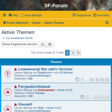
SF-Forum
FAQ
Neue Beiträge
Registrieren
Anmelden
S
Foren-Übersicht
Suche
Aktive Themen
u
Aktive Themen
c
Zur erweiterten Suche
h
Suche
Erweiterte Suche
e
1
2
Nächste
Die Suche ergab 25 Treffer
Themen
N
Lesewarnung! Hier setzt's Verrisse!
e
Letzter Beitrag von
Badabumm
«
vor 26 Minuten
u
Verfasst in
Leseempfehlungen
e
Antworten:
532
1
33
34
35
36
r
…
B
N
Perrypedia-Infokanal
e
e
i
Letzter Beitrag von
breitsameter
«
Heute 14:23
u
t
Verfasst in
Perry Rhodan
e
r
Antworten:
134
1
6
7
8
9
r
…
a
B
g
N
Glennkill
e
e
i
Letzter Beitrag von
Bully
«
Heute 14:01
u
t
Verfasst in
Leseempfehlungen