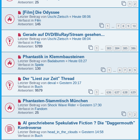
e
r
Antworten:
25
1
2
r
a
B
g
N
[Film] Die Odyssee
e
e
i
Letzter Beitrag von
Uschi Zietsch
«
Heute 08:06
u
t
Verfasst in
Film
e
r
Antworten:
145
1
7
8
9
10
r
…
a
B
g
N
Gerade auf DVD/BluRay/Stream gesehen...
e
e
i
Letzter Beitrag von
Uschi Zietsch
«
Heute 08:04
u
t
Verfasst in
Film
e
r
Antworten:
5789
1
383
384
385
386
r
…
a
B
g
N
Phantastik in Klemmbausteinen
e
e
i
Letzter Beitrag von
Badabumm
«
Heute 03:27
u
t
Verfasst in
Spiele
e
r
Antworten:
130
1
6
7
8
9
r
…
a
B
g
N
Der "Liest zur Zeit" Thread
e
e
i
Letzter Beitrag von
deval
«
Gestern 20:17
u
t
Verfasst in
Buch
e
r
Antworten:
9579
1
636
637
638
639
r
…
a
B
g
N
Phantasten-Stammtisch München
e
e
i
Letzter Beitrag von
Shock Wave Rider
«
Gestern 17:30
u
t
Verfasst in
Fandom
e
r
Antworten:
25
1
2
r
a
B
g
N
AI geschriebene Spekulative Fiction ? Die "Daggermouth"
e
e
i
Kontroverse
u
t
Letzter Beitrag von
head_in_the_clouds
«
Gestern 14:58
e
r
Verfasst in
Buch
r
a