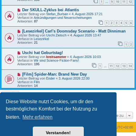
1
9
10
11
12
r
…
a
B
g
N
Der SKULL-Zyklus bei Atlantis
e
e
i
Letzter Beitrag von
Stefan_Burban
«
4. August 2026 17:21
u
t
Verfasst in
Ankündigungen und Neuerscheinungen
e
r
Antworten:
87
1
2
3
4
5
6
r
a
B
g
N
[Lesezirkel] Carl's Doomsday Scenario - Matt Dinniman
e
e
i
Letzter Beitrag von
Uschi Zietsch
«
4. August 2026 13:47
u
t
Verfasst in
Lesezirkel
e
r
Antworten:
21
1
2
r
a
B
g
N
Uschi hat Geburtstag!
e
e
i
Letzter Beitrag von
breitsameter
«
4. August 2026 10:03
u
t
Verfasst in
Wir sind Science-Fiction-Fans!
e
r
Antworten:
195
1
11
12
13
14
r
…
a
B
g
N
[Film] Spider-Man: Brand New Day
e
e
i
Letzter Beitrag von
Ender
«
3. August 2026 22:00
u
t
Verfasst in
Film
e
r
Antworten:
14
r
a
B
g
e
i
Diese Website nutzt Cookies, um dir den
t
1
2
Nächste
Die Suche ergab 25 Treffer
r
bestmöglichen Komfort bei der Nutzung zu
a
g
Gehe zu
bieten.
Mehr erfahren
Foren-Übersicht
Alle Zeiten sind
UTC+02:00
Verstanden!