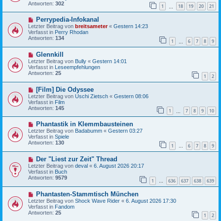
e
r
Antworten:
302
1
18
19
20
21
r
…
a
B
g
N
Perrypedia-Infokanal
e
e
i
Letzter Beitrag von
breitsameter
«
Gestern 14:23
u
t
Verfasst in
Perry Rhodan
e
r
Antworten:
134
1
6
7
8
9
r
…
a
B
g
N
Glennkill
e
e
i
Letzter Beitrag von
Bully
«
Gestern 14:01
u
t
Verfasst in
Leseempfehlungen
e
r
Antworten:
25
1
2
r
a
B
g
N
[Film] Die Odyssee
e
e
i
Letzter Beitrag von
Uschi Zietsch
«
Gestern 08:06
u
t
Verfasst in
Film
e
r
Antworten:
145
1
7
8
9
10
r
…
a
B
g
N
Phantastik in Klemmbausteinen
e
e
i
Letzter Beitrag von
Badabumm
«
Gestern 03:27
u
t
Verfasst in
Spiele
e
r
Antworten:
130
1
6
7
8
9
r
…
a
B
g
N
Der "Liest zur Zeit" Thread
e
e
i
Letzter Beitrag von
deval
«
6. August 2026 20:17
u
t
Verfasst in
Buch
e
r
Antworten:
9579
1
636
637
638
639
r
…
a
B
g
N
Phantasten-Stammtisch München
e
e
i
Letzter Beitrag von
Shock Wave Rider
«
6. August 2026 17:30
u
t
Verfasst in
Fandom
e
r
Antworten:
25
1
2
r
a