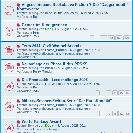
B
g
N
AI geschriebene Spekulative Fiction ? Die "Daggermouth"
e
e
i
Kontroverse
u
t
Letzter Beitrag von
head_in_the_clouds
«
6. August 2026 14:58
e
r
Verfasst in
Buch
r
a
B
g
N
Gerade im Kino gesehen...
e
e
Letzter Beitrag von
i
Doop
«
6. August 2026 12:36
u
Verfasst in
t
Film
e
Antworten:
r
2536
1
167
168
169
170
r
…
a
B
g
N
Terra 2444: Civil War bei Atlantis
e
e
i
Letzter Beitrag von
Stefan_Burban
«
6. August 2026 07:54
u
t
Verfasst in
Ankündigungen und Neuerscheinungen
e
r
Antworten:
9
r
a
B
N
g
Neuauflage der Phase II des PRSKS
e
e
Letzter Beitrag von
kiliblau
«
5. August 2026 23:32
i
u
Verfasst in
Perry Rhodan
t
e
r
r
N
Die Phantastik - Lesechallenge 2026
a
B
e
Letzter Beitrag von
Ralf Wambach
«
5. August 2026 11:46
g
e
u
Verfasst in
Buch
i
e
Antworten:
235
t
1
13
14
15
16
r
…
r
B
a
N
Military-Science-Fiction-Serie "Der Ruul-Konflikt"
e
g
e
i
Letzter Beitrag von
Stefan_Burban
«
5. August 2026 06:37
u
t
Verfasst in
Ankündigungen und Neuerscheinungen
e
r
Antworten:
193
1
10
11
12
13
r
…
a
B
g
N
World Fantasy Award
e
e
i
Letzter Beitrag von
Doop
«
5. August 2026 00:14
u
t
Verfasst in
Leseempfehlungen
e
r
Antworten:
61