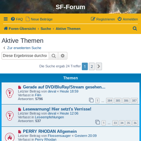
SF-Forum
FAQ
Neue Beiträge
Registrieren
Anmelden
S
Foren-Übersicht
Suche
Aktive Themen
u
Aktive Themen
c
Zur erweiterten Suche
h
Suche
Erweiterte Suche
e
1
2
Nächste
Die Suche ergab 24 Treffer
Themen
N
Gerade auf DVD/BluRay/Stream gesehen...
e
Letzter Beitrag von
deval
«
Heute 18:59
u
Verfasst in
Film
e
Antworten:
5796
1
384
385
386
387
r
…
B
N
Lesewarnung! Hier setzt's Verrisse!
e
e
i
Letzter Beitrag von
deval
«
Heute 12:06
u
t
Verfasst in
Leseempfehlungen
e
r
Antworten:
537
1
33
34
35
36
r
…
a
B
g
N
PERRY RHODAN Allgemein
e
e
i
Letzter Beitrag von
Flossensauger
«
Gestern 20:09
u
t
Verfasst in
Perry Rhodan