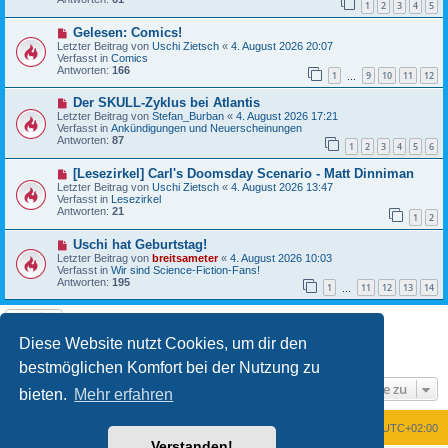
1
2
3
4
5
r
a
B
g
N
Gelesen: Comics!
e
e
i
Letzter Beitrag von
Uschi Zietsch
«
4. August 2026 20:07
u
t
Verfasst in
Comics
e
r
Antworten:
166
1
9
10
11
12
r
…
a
B
g
N
Der SKULL-Zyklus bei Atlantis
e
e
i
Letzter Beitrag von
Stefan_Burban
«
4. August 2026 17:21
u
t
Verfasst in
Ankündigungen und Neuerscheinungen
e
r
Antworten:
87
1
2
3
4
5
6
r
a
B
g
N
[Lesezirkel] Carl's Doomsday Scenario - Matt Dinniman
e
e
i
Letzter Beitrag von
Uschi Zietsch
«
4. August 2026 13:47
u
t
Verfasst in
Lesezirkel
e
r
Antworten:
21
1
2
r
a
B
g
N
Uschi hat Geburtstag!
e
e
i
Letzter Beitrag von
breitsameter
«
4. August 2026 10:03
u
t
Verfasst in
Wir sind Science-Fiction-Fans!
e
r
Antworten:
195
1
11
12
13
14
r
…
a
B
g
e
i
t
Diese Website nutzt Cookies, um dir den
1
2
Nächste
Die Suche ergab 24 Treffer
r
a
bestmöglichen Komfort bei der Nutzung zu
g
Gehe zu
bieten.
Mehr erfahren
Foren-Übersicht
Alle Zeiten sind
UTC+02:00
Verstanden!