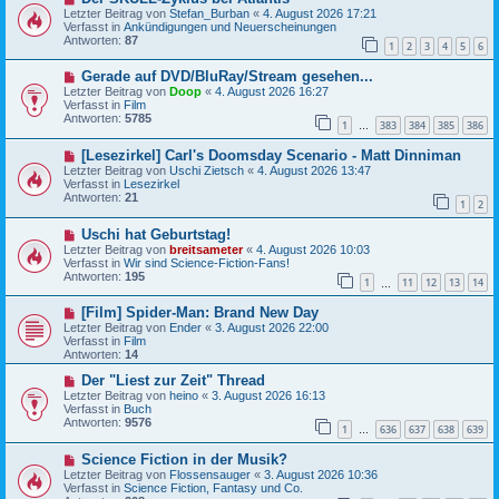
e
i
Letzter Beitrag von
Stefan_Burban
«
4. August 2026 17:21
u
t
Verfasst in
Ankündigungen und Neuerscheinungen
e
r
Antworten:
87
1
2
3
4
5
6
r
a
B
g
N
Gerade auf DVD/BluRay/Stream gesehen...
e
e
i
Letzter Beitrag von
Doop
«
4. August 2026 16:27
u
t
Verfasst in
Film
e
r
Antworten:
5785
1
383
384
385
386
r
…
a
B
g
N
[Lesezirkel] Carl's Doomsday Scenario - Matt Dinniman
e
e
i
Letzter Beitrag von
Uschi Zietsch
«
4. August 2026 13:47
u
t
Verfasst in
Lesezirkel
e
r
Antworten:
21
1
2
r
a
B
g
N
Uschi hat Geburtstag!
e
e
i
Letzter Beitrag von
breitsameter
«
4. August 2026 10:03
u
t
Verfasst in
Wir sind Science-Fiction-Fans!
e
r
Antworten:
195
1
11
12
13
14
r
…
a
B
g
N
[Film] Spider-Man: Brand New Day
e
e
i
Letzter Beitrag von
Ender
«
3. August 2026 22:00
u
t
Verfasst in
Film
e
r
Antworten:
14
r
a
B
N
g
Der "Liest zur Zeit" Thread
e
e
Letzter Beitrag von
heino
«
3. August 2026 16:13
i
u
Verfasst in
Buch
t
e
Antworten:
9576
1
636
637
638
639
r
r
…
a
B
N
g
Science Fiction in der Musik?
e
e
i
Letzter Beitrag von
Flossensauger
«
3. August 2026 10:36
u
t
Verfasst in
Science Fiction, Fantasy und Co.
e
r