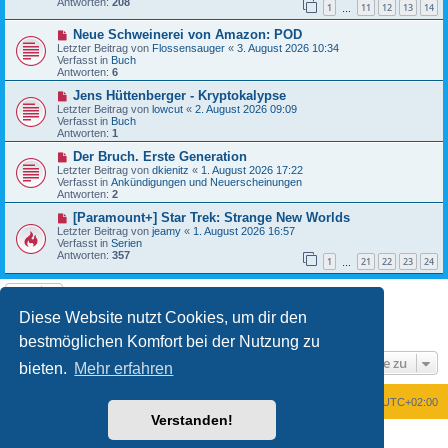
Antworten:
208
1
11
12
13
14
r
…
a
B
g
N
Neue Schweinerei von Amazon: POD
e
e
i
Letzter Beitrag von
Flossensauger
«
3. August 2026 10:34
u
t
Verfasst in
Buch
e
r
Antworten:
6
r
a
B
N
g
Jens Hüttenberger - Kryptokalypse
e
e
Letzter Beitrag von
lowcut
«
2. August 2026 09:09
i
u
Verfasst in
Buch
t
e
Antworten:
1
r
r
a
B
N
Der Bruch. Erste Generation
g
e
e
Letzter Beitrag von
dkienitz
«
1. August 2026 17:22
i
u
Verfasst in
Ankündigungen und Neuerscheinungen
t
e
Antworten:
2
r
r
a
B
N
[Paramount+] Star Trek: Strange New Worlds
g
e
e
Letzter Beitrag von
jeamy
«
1. August 2026 16:57
i
u
Verfasst in
Serien
t
e
Antworten:
357
1
21
22
23
24
r
r
…
a
B
g
e
i
t
Diese Website nutzt Cookies, um dir den
1
2
Nächste
Die Suche ergab 21 Treffer
r
a
bestmöglichen Komfort bei der Nutzung zu
g
Gehe zu
bieten.
Mehr erfahren
Foren-Übersicht
Alle Zeiten sind
UTC+02:00
Verstanden!
Powered by
phpBB
® Forum Software © phpBB Limited
Deutsche Übersetzung durch
phpBB.de