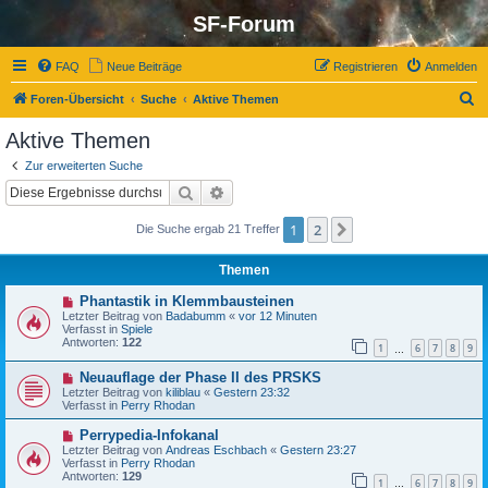
SF-Forum
FAQ
Neue Beiträge
Registrieren
Anmelden
S
Foren-Übersicht
Suche
Aktive Themen
u
Aktive Themen
c
Zur erweiterten Suche
h
Suche
Erweiterte Suche
e
1
2
Nächste
Die Suche ergab 21 Treffer
Themen
N
Phantastik in Klemmbausteinen
e
Letzter Beitrag von
Badabumm
«
vor 12 Minuten
u
Verfasst in
Spiele
e
Antworten:
122
1
6
7
8
9
r
…
B
N
Neuauflage der Phase II des PRSKS
e
e
i
Letzter Beitrag von
kiliblau
«
Gestern 23:32
u
t
Verfasst in
Perry Rhodan
e
r
r
a
N
Perrypedia-Infokanal
B
g
e
Letzter Beitrag von
Andreas Eschbach
«
Gestern 23:27
e
u
Verfasst in
Perry Rhodan
i
e
Antworten:
129
t
1
6
7
8
9
r
…