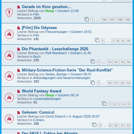
r
B
a
N
Gerade im Kino gesehen...
e
g
e
i
Letzter Beitrag von
Doop
«
Gestern 21:56
u
t
Verfasst in
Film
e
r
Antworten:
2529
1
166
167
168
169
r
…
a
B
g
N
[Film] Die Odyssee
e
e
i
Letzter Beitrag von
Flossensauger
«
Gestern 19:51
u
t
Verfasst in
Film
e
r
Antworten:
141
1
7
8
9
10
r
…
a
B
g
N
Die Phantastik - Lesechallenge 2026
e
e
i
Letzter Beitrag von
Ralf Wambach
«
Gestern 11:46
u
t
Verfasst in
Buch
e
r
Antworten:
235
1
13
14
15
16
r
…
a
B
g
N
Military-Science-Fiction-Serie "Der Ruul-Konflikt"
e
e
i
Letzter Beitrag von
Stefan_Burban
«
Gestern 06:37
u
t
Verfasst in
Ankündigungen und Neuerscheinungen
e
r
Antworten:
193
1
10
11
12
13
r
…
a
B
g
N
World Fantasy Award
e
e
i
Letzter Beitrag von
Doop
«
Gestern 00:14
u
t
Verfasst in
Leseempfehlungen
e
r
Antworten:
61
1
2
3
4
5
r
a
B
g
N
Gelesen: Comics!
e
e
i
Letzter Beitrag von
Uschi Zietsch
«
4. August 2026 20:07
u
t
Verfasst in
Comics
e
r
Antworten:
166
1
9
10
11
12
r
…
a
B
g
N
Der SKULL-Zyklus bei Atlantis
e