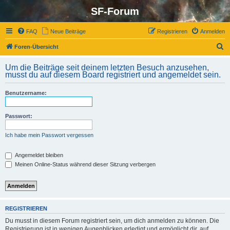
SF-Forum
FAQ
Neue Beiträge
Registrieren
Anmelden
S
Foren-Übersicht
u
Um die Beiträge seit deinem letzten Besuch anzusehen,
c
musst du auf diesem Board registriert und angemeldet sein.
h
Benutzername:
e
Passwort:
Ich habe mein Passwort vergessen
Angemeldet bleiben
Meinen Online-Status während dieser Sitzung verbergen
REGISTRIEREN
Du musst in diesem Forum registriert sein, um dich anmelden zu können. Die
Registrierung ist in wenigen Augenblicken erledigt und ermöglicht dir, auf