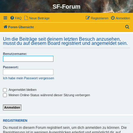
SF-Forum
FAQ
Neue Beiträge
Registrieren
Anmelden
S
Foren-Übersicht
u
Um die Beiträge seit deinem letzten Besuch anzusehen,
c
musst du auf diesem Board registriert und angemeldet sein.
h
Benutzername:
e
Passwort:
Ich habe mein Passwort vergessen
Angemeldet bleiben
Meinen Online-Status während dieser Sitzung verbergen
REGISTRIEREN
Du musst in diesem Forum registriert sein, um dich anmelden zu können. Die
Registrierung ist in wenigen Augenblicken erledigt und ermöglicht dir, auf