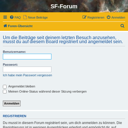
SF-Forum
FAQ
Neue Beiträge
Registrieren
Anmelden
S
Foren-Übersicht
u
Um die Beiträge seit deinem letzten Besuch anzusehen,
c
musst du auf diesem Board registriert und angemeldet sein.
h
Benutzername:
e
Passwort:
Ich habe mein Passwort vergessen
Angemeldet bleiben
Meinen Online-Status während dieser Sitzung verbergen
REGISTRIEREN
Du musst in diesem Forum registriert sein, um dich anmelden zu können. Die
Registrierung ist in wenigen Augenblicken erledigt und ermöglicht dir, auf