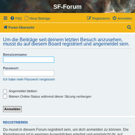
SF-Forum
FAQ
Neue Beiträge
Registrieren
Anmelden
S
Foren-Übersicht
u
Um die Beiträge seit deinem letzten Besuch anzusehen,
c
musst du auf diesem Board registriert und angemeldet sein.
h
Benutzername:
e
Passwort:
Ich habe mein Passwort vergessen
Angemeldet bleiben
Meinen Online-Status während dieser Sitzung verbergen
REGISTRIEREN
Du musst in diesem Forum registriert sein, um dich anmelden zu können. Die
Registrierung ist in wenigen Augenblicken erledigt und ermöglicht dir, auf