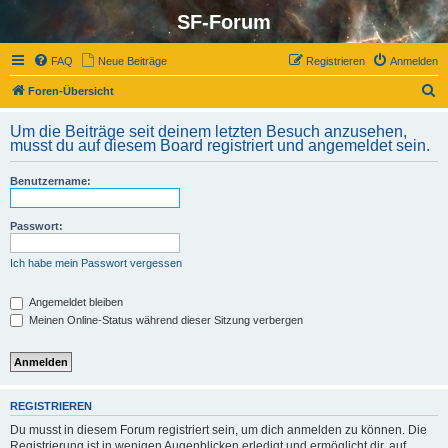
SF-Forum
FAQ
Neue Beiträge
Registrieren
Anmelden
S
Foren-Übersicht
u
Um die Beiträge seit deinem letzten Besuch anzusehen,
c
musst du auf diesem Board registriert und angemeldet sein.
h
Benutzername:
e
Passwort:
Ich habe mein Passwort vergessen
Angemeldet bleiben
Meinen Online-Status während dieser Sitzung verbergen
REGISTRIEREN
Du musst in diesem Forum registriert sein, um dich anmelden zu können. Die
Registrierung ist in wenigen Augenblicken erledigt und ermöglicht dir, auf