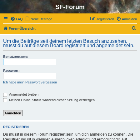
SF-Forum
FAQ
Neue Beiträge
Registrieren
Anmelden
S
Foren-Übersicht
u
Um die Beiträge seit deinem letzten Besuch anzusehen,
c
musst du auf diesem Board registriert und angemeldet sein.
h
Benutzername:
e
Passwort:
Ich habe mein Passwort vergessen
Angemeldet bleiben
Meinen Online-Status während dieser Sitzung verbergen
REGISTRIEREN
Du musst in diesem Forum registriert sein, um dich anmelden zu können. Die
Registrierung ist in wenigen Augenblicken erledigt und ermöglicht dir, auf