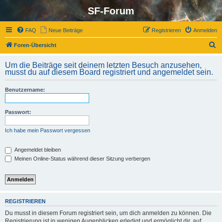
SF-Forum
FAQ
Neue Beiträge
Registrieren
Anmelden
S
Foren-Übersicht
u
Um die Beiträge seit deinem letzten Besuch anzusehen,
c
musst du auf diesem Board registriert und angemeldet sein.
h
Benutzername:
e
Passwort:
Ich habe mein Passwort vergessen
Angemeldet bleiben
Meinen Online-Status während dieser Sitzung verbergen
REGISTRIEREN
Du musst in diesem Forum registriert sein, um dich anmelden zu können. Die
Registrierung ist in wenigen Augenblicken erledigt und ermöglicht dir, auf