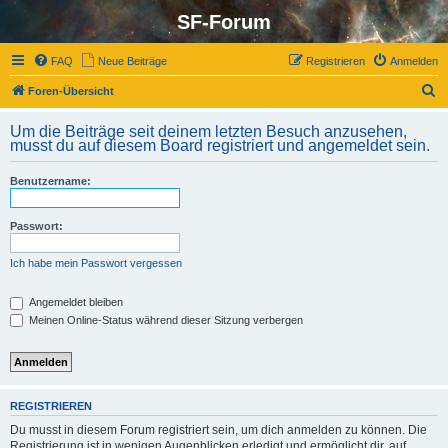
SF-Forum
FAQ
Neue Beiträge
Registrieren
Anmelden
S
Foren-Übersicht
u
Um die Beiträge seit deinem letzten Besuch anzusehen,
c
musst du auf diesem Board registriert und angemeldet sein.
h
Benutzername:
e
Passwort:
Ich habe mein Passwort vergessen
Angemeldet bleiben
Meinen Online-Status während dieser Sitzung verbergen
REGISTRIEREN
Du musst in diesem Forum registriert sein, um dich anmelden zu können. Die
Registrierung ist in wenigen Augenblicken erledigt und ermöglicht dir, auf