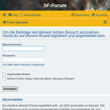
SF-Forum
FAQ
Neue Beiträge
Registrieren
Anmelden
S
Foren-Übersicht
u
Um die Beiträge seit deinem letzten Besuch anzusehen,
c
musst du auf diesem Board registriert und angemeldet sein.
h
Benutzername:
e
Passwort:
Ich habe mein Passwort vergessen
Angemeldet bleiben
Meinen Online-Status während dieser Sitzung verbergen
REGISTRIEREN
Du musst in diesem Forum registriert sein, um dich anmelden zu können. Die
Registrierung ist in wenigen Augenblicken erledigt und ermöglicht dir, auf