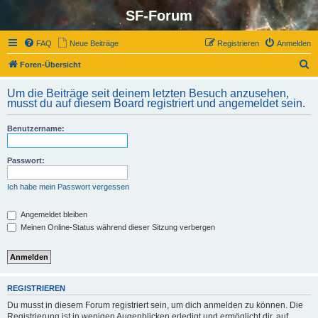
SF-Forum
FAQ
Neue Beiträge
Registrieren
Anmelden
S
Foren-Übersicht
u
Um die Beiträge seit deinem letzten Besuch anzusehen,
c
musst du auf diesem Board registriert und angemeldet sein.
h
Benutzername:
e
Passwort:
Ich habe mein Passwort vergessen
Angemeldet bleiben
Meinen Online-Status während dieser Sitzung verbergen
REGISTRIEREN
Du musst in diesem Forum registriert sein, um dich anmelden zu können. Die
Registrierung ist in wenigen Augenblicken erledigt und ermöglicht dir, auf