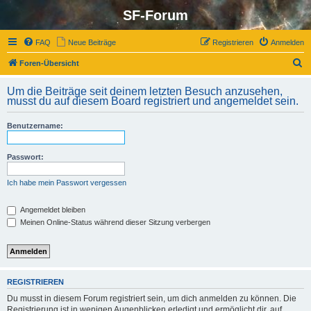
SF-Forum
FAQ
Neue Beiträge
Registrieren
Anmelden
S
Foren-Übersicht
u
Um die Beiträge seit deinem letzten Besuch anzusehen,
c
musst du auf diesem Board registriert und angemeldet sein.
h
Benutzername:
e
Passwort:
Ich habe mein Passwort vergessen
Angemeldet bleiben
Meinen Online-Status während dieser Sitzung verbergen
REGISTRIEREN
Du musst in diesem Forum registriert sein, um dich anmelden zu können. Die
Registrierung ist in wenigen Augenblicken erledigt und ermöglicht dir, auf