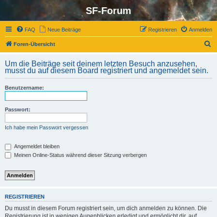
SF-Forum
FAQ
Neue Beiträge
Registrieren
Anmelden
S
Foren-Übersicht
u
Um die Beiträge seit deinem letzten Besuch anzusehen,
c
musst du auf diesem Board registriert und angemeldet sein.
h
Benutzername:
e
Passwort:
Ich habe mein Passwort vergessen
Angemeldet bleiben
Meinen Online-Status während dieser Sitzung verbergen
REGISTRIEREN
Du musst in diesem Forum registriert sein, um dich anmelden zu können. Die
Registrierung ist in wenigen Augenblicken erledigt und ermöglicht dir, auf