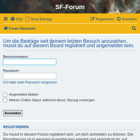
SF-Forum
FAQ
Neue Beiträge
Registrieren
Anmelden
S
Foren-Übersicht
u
Um die Beiträge seit deinem letzten Besuch anzusehen,
c
musst du auf diesem Board registriert und angemeldet sein.
h
Benutzername:
e
Passwort:
Ich habe mein Passwort vergessen
Angemeldet bleiben
Meinen Online-Status während dieser Sitzung verbergen
REGISTRIEREN
Du musst in diesem Forum registriert sein, um dich anmelden zu können. Die
Registrierung ist in wenigen Augenblicken erledigt und ermöglicht dir, auf