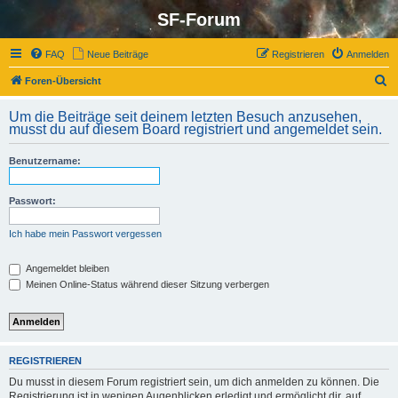
SF-Forum
FAQ
Neue Beiträge
Registrieren
Anmelden
S
Foren-Übersicht
u
Um die Beiträge seit deinem letzten Besuch anzusehen,
c
musst du auf diesem Board registriert und angemeldet sein.
h
Benutzername:
e
Passwort:
Ich habe mein Passwort vergessen
Angemeldet bleiben
Meinen Online-Status während dieser Sitzung verbergen
REGISTRIEREN
Du musst in diesem Forum registriert sein, um dich anmelden zu können. Die
Registrierung ist in wenigen Augenblicken erledigt und ermöglicht dir, auf