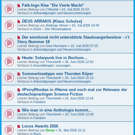
r
B
a
N
Falk-Ingo Klee "Die Vierte Macht"
e
g
e
Letzter Beitrag von
i
CWoehli
«
24. Juli 2026 15:53
u
Verfasst in
t
Ankündigungen und Neuerscheinungen
e
r
r
a
N
DEUS ARRAKIS (Klaus Schulze)
B
g
e
Letzter Beitrag von
Andreas Simon
«
15. Juli 2026 14:43
e
u
Verfasst in
Dune – Der Wüstenplanet
i
e
t
r
N
Der emotional nicht unterstützte Staubsaugerbesitzer - c't
r
B
e
a
Story Nummer 18
e
u
g
Letzter Beitrag von
i
Uwe Hermann
«
10. Juli 2026 07:25
e
Verfasst in
t
Ankündigungen und Neuerscheinungen
r
r
B
a
N
Heute: Solarpunk live in Bochum...
e
g
e
Letzter Beitrag von
i
ThorstenK
«
26. Juni 2026 12:53
u
Verfasst in
t
Ausstellungen, Lesungen...
e
r
r
a
N
Sommerlesetipps von Thorsten Küper
B
g
e
Letzter Beitrag von
ThorstenK
«
25. Juni 2026 16:13
e
u
Verfasst in
Ankündigungen und Neuerscheinungen
i
e
t
r
N
#PerryRhodan in #Herne und noch mal zur Relevanz der
r
B
e
a
deutschsprachigen Science Fiction
e
u
g
Letzter Beitrag von
i
ThorstenK
«
24. Juni 2026 12:16
e
Verfasst in
t
Fandom
r
r
B
a
N
Wie man in eine Anthologie kommt...
e
g
e
Letzter Beitrag von
i
ThorstenK
«
18. Juni 2026 12:28
u
Verfasst in
t
Fandom
e
r
r
a
N
Locus Awards 2026
B
g
e
Letzter Beitrag von
Doop
«
31. Mai 2026 22:11
e
u
Verfasst in
Buch
i