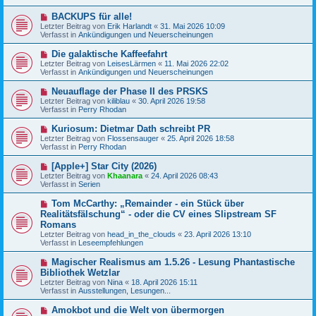
e
t
r
N
BACKUPS für alle!
r
B
e
a
Letzter Beitrag von
Erik Harlandt
«
31. Mai 2026 10:09
e
u
g
Verfasst in
Ankündigungen und Neuerscheinungen
i
e
t
r
N
Die galaktische Kaffeefahrt
r
B
e
a
Letzter Beitrag von
LeisesLärmen
«
11. Mai 2026 22:02
e
u
g
Verfasst in
Ankündigungen und Neuerscheinungen
i
e
t
r
N
Neuauflage der Phase II des PRSKS
r
B
e
a
Letzter Beitrag von
kiliblau
«
30. April 2026 19:58
e
u
g
Verfasst in
Perry Rhodan
i
e
t
r
N
Kuriosum: Dietmar Dath schreibt PR
r
B
e
a
Letzter Beitrag von
Flossensauger
«
25. April 2026 18:58
e
u
g
Verfasst in
Perry Rhodan
i
e
t
r
N
[Apple+] Star City (2026)
r
B
e
a
Letzter Beitrag von
Khaanara
«
24. April 2026 08:43
e
u
g
Verfasst in
Serien
i
e
t
r
N
Tom McCarthy: „Remainder - ein Stück über
r
B
e
a
Realitätsfälschung“ - oder die CV eines Slipstream SF
e
u
g
Romans
i
e
t
Letzter Beitrag von
head_in_the_clouds
«
23. April 2026 13:10
r
r
Verfasst in
Leseempfehlungen
B
a
e
g
N
i
Magischer Realismus am 1.5.26 - Lesung Phantastische
e
t
Bibliothek Wetzlar
u
r
Letzter Beitrag von
Nina
«
18. April 2026 15:11
e
a
Verfasst in
Ausstellungen, Lesungen...
r
g
B
N
Amokbot und die Welt von übermorgen
e