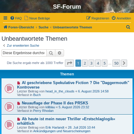
SF-Forum
FAQ
Neue Beiträge
Registrieren
Anmelden
S
Foren-Übersicht
Suche
Unbeantwortete Themen
u
Unbeantwortete Themen
c
Zur erweiterten Suche
h
Suche
Erweiterte Suche
e
Seite
1
von
50
1
2
3
4
5
50
Nä
Die Suche ergab mehr als 1000 Treffer
…
Themen
N
AI geschriebene Spekulative Fiction ? Die "Daggermouth"
e
Kontroverse
u
Letzter Beitrag von
head_in_the_clouds
«
6. August 2026 14:58
e
Verfasst in
Buch
r
B
N
Neuauflage der Phase II des PRSKS
e
e
Letzter Beitrag von
i
kiliblau
«
5. August 2026 23:32
u
Verfasst in
t
Perry Rhodan
e
r
r
a
N
Ab heute ist mein neuer Thriller »Erstschlaglogik«
B
g
e
erhältlich
e
u
Letzter Beitrag von
i
Erik Harlandt
«
28. Juli 2026 10:44
e
Verfasst in
t
Ankündigungen und Neuerscheinungen
r