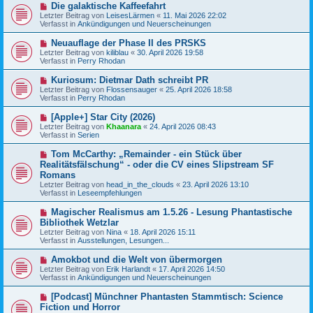
r
N
Die galaktische Kaffeefahrt
r
B
e
a
Letzter Beitrag von
LeisesLärmen
«
11. Mai 2026 22:02
e
u
g
Verfasst in
Ankündigungen und Neuerscheinungen
i
e
t
r
N
Neuauflage der Phase II des PRSKS
r
B
e
a
Letzter Beitrag von
kiliblau
«
30. April 2026 19:58
e
u
g
Verfasst in
Perry Rhodan
i
e
t
r
N
Kuriosum: Dietmar Dath schreibt PR
r
B
e
a
Letzter Beitrag von
Flossensauger
«
25. April 2026 18:58
e
u
g
Verfasst in
Perry Rhodan
i
e
t
r
N
[Apple+] Star City (2026)
r
B
e
a
Letzter Beitrag von
Khaanara
«
24. April 2026 08:43
e
u
g
Verfasst in
Serien
i
e
t
r
N
Tom McCarthy: „Remainder - ein Stück über
r
B
e
a
Realitätsfälschung“ - oder die CV eines Slipstream SF
e
u
g
Romans
i
e
t
Letzter Beitrag von
head_in_the_clouds
«
23. April 2026 13:10
r
r
Verfasst in
Leseempfehlungen
B
a
e
g
N
i
Magischer Realismus am 1.5.26 - Lesung Phantastische
e
t
Bibliothek Wetzlar
u
r
Letzter Beitrag von
Nina
«
18. April 2026 15:11
e
a
Verfasst in
Ausstellungen, Lesungen...
r
g
B
N
Amokbot und die Welt von übermorgen
e
e
Letzter Beitrag von
i
Erik Harlandt
«
17. April 2026 14:50
u
Verfasst in
t
Ankündigungen und Neuerscheinungen
e
r
r
a
N
[Podcast] Münchner Phantasten Stammtisch: Science
B
g
e
Fiction und Horror
e
u