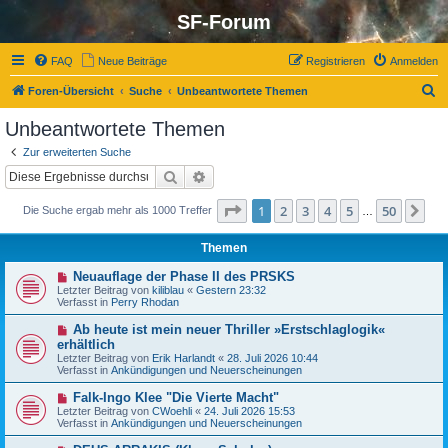
SF-Forum
FAQ
Neue Beiträge
Registrieren
Anmelden
S
Foren-Übersicht
Suche
Unbeantwortete Themen
u
Unbeantwortete Themen
c
Zur erweiterten Suche
h
Suche
Erweiterte Suche
e
Seite
1
von
50
1
2
3
4
5
50
Nä
Die Suche ergab mehr als 1000 Treffer
…
Themen
N
Neuauflage der Phase II des PRSKS
e
Letzter Beitrag von
kiliblau
«
Gestern 23:32
u
Verfasst in
Perry Rhodan
e
r
N
Ab heute ist mein neuer Thriller »Erstschlaglogik«
B
e
erhältlich
e
u
Letzter Beitrag von
i
Erik Harlandt
«
28. Juli 2026 10:44
e
Verfasst in
t
Ankündigungen und Neuerscheinungen
r
r
B
a
N
Falk-Ingo Klee "Die Vierte Macht"
e
g
e
Letzter Beitrag von
i
CWoehli
«
24. Juli 2026 15:53
u
Verfasst in
t
Ankündigungen und Neuerscheinungen
e
r
r
a
N