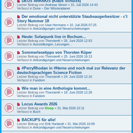
DEUS ARRAKIS (Klaus Schulze)
B
g
e
Letzter Beitrag von
Andreas Simon
«
15. Juli 2026 14:43
e
u
Verfasst in
Dune – Der Wüstenplanet
i
e
t
r
N
Der emotional nicht unterstützte Staubsaugerbesitzer - c't
r
B
e
a
Story Nummer 18
e
u
g
Letzter Beitrag von
i
Uwe Hermann
«
10. Juli 2026 07:25
e
Verfasst in
t
Ankündigungen und Neuerscheinungen
r
r
B
a
N
Heute: Solarpunk live in Bochum...
e
g
e
Letzter Beitrag von
i
ThorstenK
«
26. Juni 2026 12:53
u
Verfasst in
t
Ausstellungen, Lesungen...
e
r
r
a
N
Sommerlesetipps von Thorsten Küper
B
g
e
Letzter Beitrag von
ThorstenK
«
25. Juni 2026 16:13
e
u
Verfasst in
Ankündigungen und Neuerscheinungen
i
e
t
r
N
#PerryRhodan in #Herne und noch mal zur Relevanz der
r
B
e
a
deutschsprachigen Science Fiction
e
u
g
Letzter Beitrag von
i
ThorstenK
«
24. Juni 2026 12:16
e
Verfasst in
t
Fandom
r
r
B
a
N
Wie man in eine Anthologie kommt...
e
g
e
Letzter Beitrag von
i
ThorstenK
«
18. Juni 2026 12:28
u
Verfasst in
t
Fandom
e
r
r
a
N
Locus Awards 2026
B
g
e
Letzter Beitrag von
Doop
«
31. Mai 2026 22:11
e
u
Verfasst in
Buch
i
e
t
r
N
BACKUPS für alle!
r
B
e
a
Letzter Beitrag von
Erik Harlandt
«
31. Mai 2026 10:09
e
u
g
Verfasst in
Ankündigungen und Neuerscheinungen
i
e
t