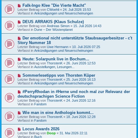
r
B
a
N
Falk-Ingo Klee "Die Vierte Macht"
e
g
e
Letzter Beitrag von
i
CWoehli
«
24. Juli 2026 15:53
u
Verfasst in
t
Ankündigungen und Neuerscheinungen
e
r
r
a
N
DEUS ARRAKIS (Klaus Schulze)
B
g
e
Letzter Beitrag von
Andreas Simon
«
15. Juli 2026 14:43
e
u
Verfasst in
Dune – Der Wüstenplanet
i
e
t
r
N
Der emotional nicht unterstützte Staubsaugerbesitzer - c't
r
B
e
a
Story Nummer 18
e
u
g
Letzter Beitrag von
i
Uwe Hermann
«
10. Juli 2026 07:25
e
Verfasst in
t
Ankündigungen und Neuerscheinungen
r
r
B
a
N
Heute: Solarpunk live in Bochum...
e
g
e
Letzter Beitrag von
i
ThorstenK
«
26. Juni 2026 12:53
u
Verfasst in
t
Ausstellungen, Lesungen...
e
r
r
a
N
Sommerlesetipps von Thorsten Küper
B
g
e
Letzter Beitrag von
ThorstenK
«
25. Juni 2026 16:13
e
u
Verfasst in
Ankündigungen und Neuerscheinungen
i
e
t
r
N
#PerryRhodan in #Herne und noch mal zur Relevanz der
r
B
e
a
deutschsprachigen Science Fiction
e
u
g
Letzter Beitrag von
i
ThorstenK
«
24. Juni 2026 12:16
e
Verfasst in
t
Fandom
r
r
B
a
N
Wie man in eine Anthologie kommt...
e
g
e
Letzter Beitrag von
i
ThorstenK
«
18. Juni 2026 12:28
u
Verfasst in
t
Fandom
e
r
r
a
N
Locus Awards 2026
B
g
e
Letzter Beitrag von
Doop
«
31. Mai 2026 22:11
e
u
Verfasst in
Buch
i