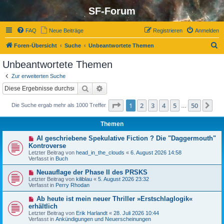
SF-Forum
FAQ
Neue Beiträge
Registrieren
Anmelden
S
Foren-Übersicht
Suche
Unbeantwortete Themen
u
Unbeantwortete Themen
c
Zur erweiterten Suche
h
Suche
Erweiterte Suche
e
Seite
1
von
50
1
2
3
4
5
50
Nä
Die Suche ergab mehr als 1000 Treffer
…
Themen
N
AI geschriebene Spekulative Fiction ? Die "Daggermouth"
e
Kontroverse
u
Letzter Beitrag von
head_in_the_clouds
«
6. August 2026 14:58
e
Verfasst in
Buch
r
B
N
Neuauflage der Phase II des PRSKS
e
e
Letzter Beitrag von
i
kiliblau
«
5. August 2026 23:32
u
Verfasst in
t
Perry Rhodan
e
r
r
a
N
Ab heute ist mein neuer Thriller »Erstschlaglogik«
B
g
e
erhältlich
e
u
Letzter Beitrag von
i
Erik Harlandt
«
28. Juli 2026 10:44
e
Verfasst in
t
Ankündigungen und Neuerscheinungen
r