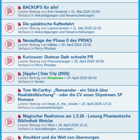
e
t
r
N
BACKUPS für alle!
r
B
e
a
Letzter Beitrag von
Erik Harlandt
«
31. Mai 2026 10:09
e
u
g
Verfasst in
Ankündigungen und Neuerscheinungen
i
e
t
r
N
Die galaktische Kaffeefahrt
r
B
e
a
Letzter Beitrag von
LeisesLärmen
«
11. Mai 2026 22:02
e
u
g
Verfasst in
Ankündigungen und Neuerscheinungen
i
e
t
r
N
Neuauflage der Phase II des PRSKS
r
B
e
a
Letzter Beitrag von
kiliblau
«
30. April 2026 19:58
e
u
g
Verfasst in
Perry Rhodan
i
e
t
r
N
Kuriosum: Dietmar Dath schreibt PR
r
B
e
a
Letzter Beitrag von
Flossensauger
«
25. April 2026 18:58
e
u
g
Verfasst in
Perry Rhodan
i
e
t
r
N
[Apple+] Star City (2026)
r
B
e
a
Letzter Beitrag von
Khaanara
«
24. April 2026 08:43
e
u
g
Verfasst in
Serien
i
e
t
r
N
Tom McCarthy: „Remainder - ein Stück über
r
B
e
a
Realitätsfälschung“ - oder die CV eines Slipstream SF
e
u
g
Romans
i
e
t
Letzter Beitrag von
head_in_the_clouds
«
23. April 2026 13:10
r
r
Verfasst in
Leseempfehlungen
B
a
e
g
N
i
Magischer Realismus am 1.5.26 - Lesung Phantastische
e
t
Bibliothek Wetzlar
u
r
Letzter Beitrag von
Nina
«
18. April 2026 15:11
e
a
Verfasst in
Ausstellungen, Lesungen...
r
g
B
N
Amokbot und die Welt von übermorgen
e