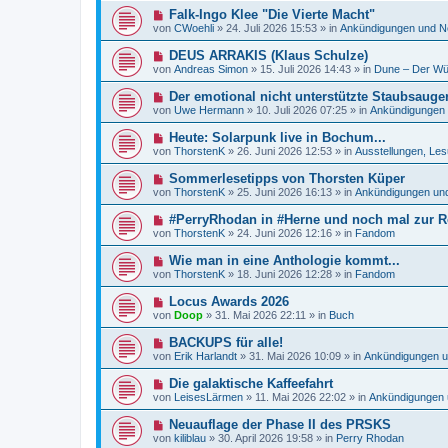
e
e
a
N
Falk-Ingo Klee "Die Vierte Macht"
i
r
g
e
t
von
CWoehli
»
24. Juli 2026 15:53
» in
Ankündigungen und N
B
u
r
e
e
a
N
DEUS ARRAKIS (Klaus Schulze)
i
r
g
e
t
von
Andreas Simon
»
15. Juli 2026 14:43
» in
Dune – Der Wü
B
u
r
e
e
a
N
Der emotional nicht unterstützte Staubsauger
i
r
g
e
t
von
Uwe Hermann
»
10. Juli 2026 07:25
» in
Ankündigungen
B
u
r
e
e
a
N
Heute: Solarpunk live in Bochum...
i
r
g
e
t
von
ThorstenK
»
26. Juni 2026 12:53
» in
Ausstellungen, Les
B
u
r
e
e
a
N
Sommerlesetipps von Thorsten Küper
i
r
g
e
t
von
ThorstenK
»
25. Juni 2026 16:13
» in
Ankündigungen un
B
u
r
e
e
a
N
#PerryRhodan in #Herne und noch mal zur Re
i
r
g
e
t
von
ThorstenK
»
24. Juni 2026 12:16
» in
Fandom
B
u
r
e
e
a
N
Wie man in eine Anthologie kommt...
i
r
g
e
t
von
ThorstenK
»
18. Juni 2026 12:28
» in
Fandom
B
u
r
e
e
a
N
Locus Awards 2026
i
r
g
e
t
von
Doop
»
31. Mai 2026 22:11
» in
Buch
B
u
r
e
e
a
N
BACKUPS für alle!
i
r
g
e
t
von
Erik Harlandt
»
31. Mai 2026 10:09
» in
Ankündigungen 
B
u
r
e
e
a
N
Die galaktische Kaffeefahrt
i
r
g
e
t
von
LeisesLärmen
»
11. Mai 2026 22:02
» in
Ankündigungen 
B
u
r
e
e
a
N
Neuauflage der Phase II des PRSKS
i
r
g
e
t
von
kiliblau
»
30. April 2026 19:58
» in
Perry Rhodan
B
u
r