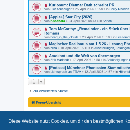
e
e
a
N
Kuriosum: Dietmar Dath schreibt PR
i
r
g
e
t
von
Flossensauger
»
25. April 2026 18:58
» in
Perry Rhodan
B
u
r
e
e
a
N
[Apple+] Star City (2026)
i
r
g
e
t
von
Khaanara
»
24. April 2026 08:43
» in
Serien
B
u
r
e
e
a
N
Tom McCarthy: „Remainder - ein Stück über R
i
r
g
e
t
Romans
B
u
r
von
e
head_in_the_clouds
»
23. April 2026 13:10
» in
Leseempf
e
a
i
r
g
N
Magischer Realismus am 1.5.26 - Lesung Pha
t
B
e
r
von
Nina
»
18. April 2026 15:11
» in
Ausstellungen, Lesungen.
e
u
a
i
e
g
N
Amokbot und die Welt von übermorgen
t
r
e
r
von
Erik Harlandt
»
17. April 2026 14:50
» in
Ankündigungen 
B
u
a
e
e
g
N
[Podcast] Münchner Phantasten Stammtisch: 
i
r
e
t
von
Lichtspruch-an-TRAV
»
12. April 2026 14:57
» in
Hörerle
B
u
r
e
e
a
i
r
g
t
B
r
e
a
Zur erweiterten Suche
i
g
t
r
a
Foren-Übersicht
g
Diese Website nutzt Cookies, um dir den bestmöglichen Ko