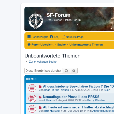
SF-Forum
Das Science-Fiction-Forum!
Schnellzugriff
FAQ
Neue Beiträge
Foren-Übersicht
Suche
Unbeantwortete Themen
Unbeantwortete Themen
Zur erweiterten Suche
Suche
Erweiterte Suche
THEMEN
N
AI geschriebene Spekulative Fiction ? Die 
e
von
head_in_the_clouds
»
6. August 2026 14:58
» in
Buch
u
e
N
Neuauflage der Phase II des PRSKS
r
e
von
kiliblau
»
5. August 2026 23:32
» in
Perry Rhodan
B
u
e
e
N
Ab heute ist mein neuer Thriller »Erstschlagl
i
r
e
t
von
Erik Harlandt
»
28. Juli 2026 10:44
» in
Ankündigungen u
B
u
r