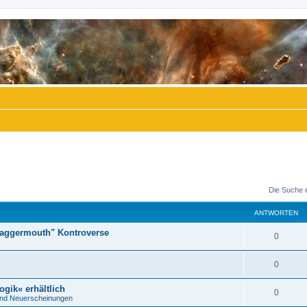
Die Suche 
ANTWORTEN
"Daggermouth" Kontroverse
A
0
n
A
0
t
n
ogik« erhältlich
w
A
0
nd Neuerscheinungen
t
o