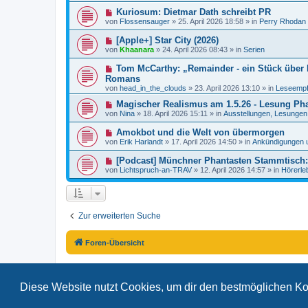
e
e
a
N
Kuriosum: Dietmar Dath schreibt PR
i
r
g
e
t
von
Flossensauger
»
25. April 2026 18:58
» in
Perry Rhodan
B
u
r
e
e
a
N
[Apple+] Star City (2026)
i
r
g
e
t
von
Khaanara
»
24. April 2026 08:43
» in
Serien
B
u
r
e
e
a
N
Tom McCarthy: „Remainder - ein Stück über R
i
r
g
e
t
Romans
B
u
r
von
e
head_in_the_clouds
»
23. April 2026 13:10
» in
Leseempf
e
a
i
r
g
N
Magischer Realismus am 1.5.26 - Lesung Pha
t
B
e
r
von
Nina
»
18. April 2026 15:11
» in
Ausstellungen, Lesungen.
e
u
a
i
e
g
N
Amokbot und die Welt von übermorgen
t
r
e
r
von
Erik Harlandt
»
17. April 2026 14:50
» in
Ankündigungen 
B
u
a
e
e
g
N
[Podcast] Münchner Phantasten Stammtisch: 
i
r
e
t
von
Lichtspruch-an-TRAV
»
12. April 2026 14:57
» in
Hörerle
B
u
r
e
e
a
i
r
g
t
B
r
e
a
Zur erweiterten Suche
i
g
t
r
a
Foren-Übersicht
g
Diese Website nutzt Cookies, um dir den bestmöglichen Ko