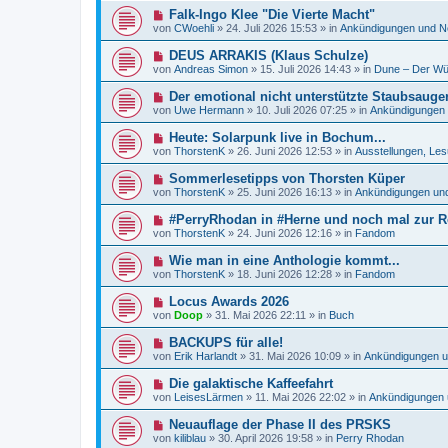
e
e
a
N
Falk-Ingo Klee "Die Vierte Macht"
i
r
g
e
t
von
CWoehli
»
24. Juli 2026 15:53
» in
Ankündigungen und N
B
u
r
e
e
a
N
DEUS ARRAKIS (Klaus Schulze)
i
r
g
e
t
von
Andreas Simon
»
15. Juli 2026 14:43
» in
Dune – Der Wü
B
u
r
e
e
a
N
Der emotional nicht unterstützte Staubsauger
i
r
g
e
t
von
Uwe Hermann
»
10. Juli 2026 07:25
» in
Ankündigungen
B
u
r
e
e
a
N
Heute: Solarpunk live in Bochum...
i
r
g
e
t
von
ThorstenK
»
26. Juni 2026 12:53
» in
Ausstellungen, Les
B
u
r
e
e
a
N
Sommerlesetipps von Thorsten Küper
i
r
g
e
t
von
ThorstenK
»
25. Juni 2026 16:13
» in
Ankündigungen un
B
u
r
e
e
a
N
#PerryRhodan in #Herne und noch mal zur Re
i
r
g
e
t
von
ThorstenK
»
24. Juni 2026 12:16
» in
Fandom
B
u
r
e
e
a
N
Wie man in eine Anthologie kommt...
i
r
g
e
t
von
ThorstenK
»
18. Juni 2026 12:28
» in
Fandom
B
u
r
e
e
a
N
Locus Awards 2026
i
r
g
e
t
von
Doop
»
31. Mai 2026 22:11
» in
Buch
B
u
r
e
e
a
N
BACKUPS für alle!
i
r
g
e
t
von
Erik Harlandt
»
31. Mai 2026 10:09
» in
Ankündigungen 
B
u
r
e
e
a
N
Die galaktische Kaffeefahrt
i
r
g
e
t
von
LeisesLärmen
»
11. Mai 2026 22:02
» in
Ankündigungen 
B
u
r
e
e
a
N
Neuauflage der Phase II des PRSKS
i
r
g
e
t
von
kiliblau
»
30. April 2026 19:58
» in
Perry Rhodan
B
u
r