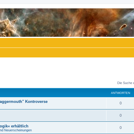
Die Suche 
ANTWORTEN
"Daggermouth" Kontroverse
A
0
n
A
0
t
n
ogik« erhältlich
w
A
0
nd Neuerscheinungen
t
o