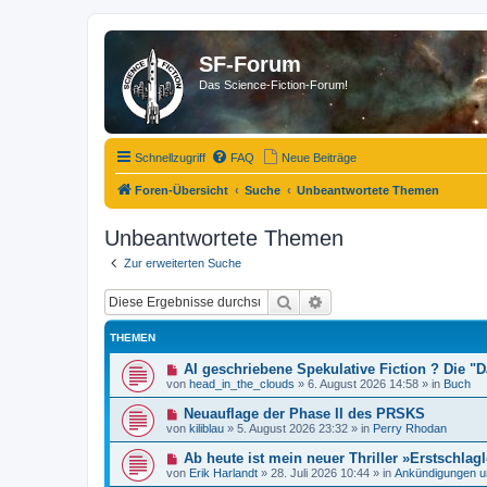
SF-Forum
Das Science-Fiction-Forum!
Schnellzugriff
FAQ
Neue Beiträge
Foren-Übersicht
Suche
Unbeantwortete Themen
Unbeantwortete Themen
Zur erweiterten Suche
Suche
Erweiterte Suche
THEMEN
N
AI geschriebene Spekulative Fiction ? Die 
e
von
head_in_the_clouds
»
6. August 2026 14:58
» in
Buch
u
e
N
Neuauflage der Phase II des PRSKS
r
e
von
kiliblau
»
5. August 2026 23:32
» in
Perry Rhodan
B
u
e
e
N
Ab heute ist mein neuer Thriller »Erstschlagl
i
r
e
t
von
Erik Harlandt
»
28. Juli 2026 10:44
» in
Ankündigungen u
B
u
r