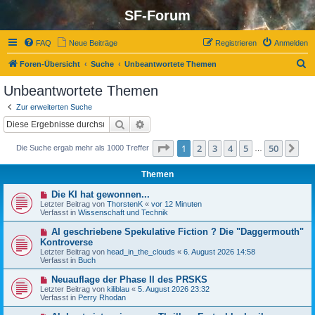
SF-Forum
FAQ
Neue Beiträge
Registrieren
Anmelden
S
Foren-Übersicht
Suche
Unbeantwortete Themen
u
Unbeantwortete Themen
c
Zur erweiterten Suche
h
Suche
Erweiterte Suche
e
Seite
1
von
50
1
2
3
4
5
50
Nä
Die Suche ergab mehr als 1000 Treffer
…
Themen
N
Die KI hat gewonnen...
e
Letzter Beitrag von
ThorstenK
«
vor 12 Minuten
u
Verfasst in
Wissenschaft und Technik
e
r
N
AI geschriebene Spekulative Fiction ? Die "Daggermouth"
B
e
Kontroverse
e
u
Letzter Beitrag von
i
head_in_the_clouds
«
6. August 2026 14:58
e
Verfasst in
t
Buch
r
r
B
a
N
Neuauflage der Phase II des PRSKS
e
g
e
Letzter Beitrag von
i
kiliblau
«
5. August 2026 23:32
u
Verfasst in
t
Perry Rhodan
e
r
r
a
N