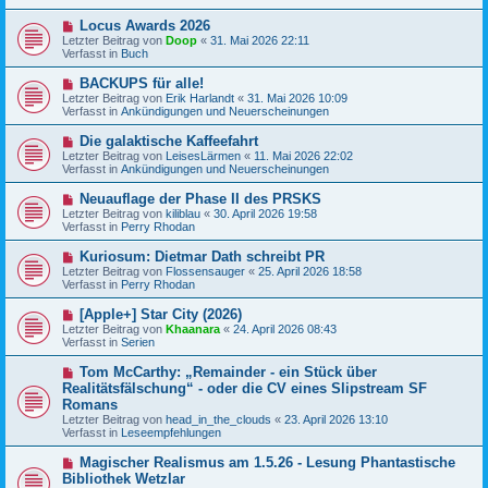
e
r
r
a
N
Locus Awards 2026
B
g
e
Letzter Beitrag von
Doop
«
31. Mai 2026 22:11
e
u
Verfasst in
Buch
i
e
t
r
N
BACKUPS für alle!
r
B
e
a
Letzter Beitrag von
Erik Harlandt
«
31. Mai 2026 10:09
e
u
g
Verfasst in
Ankündigungen und Neuerscheinungen
i
e
t
r
N
Die galaktische Kaffeefahrt
r
B
e
a
Letzter Beitrag von
LeisesLärmen
«
11. Mai 2026 22:02
e
u
g
Verfasst in
Ankündigungen und Neuerscheinungen
i
e
t
r
N
Neuauflage der Phase II des PRSKS
r
B
e
a
Letzter Beitrag von
kiliblau
«
30. April 2026 19:58
e
u
g
Verfasst in
Perry Rhodan
i
e
t
r
N
Kuriosum: Dietmar Dath schreibt PR
r
B
e
a
Letzter Beitrag von
Flossensauger
«
25. April 2026 18:58
e
u
g
Verfasst in
Perry Rhodan
i
e
t
r
N
[Apple+] Star City (2026)
r
B
e
a
Letzter Beitrag von
Khaanara
«
24. April 2026 08:43
e
u
g
Verfasst in
Serien
i
e
t
r
N
Tom McCarthy: „Remainder - ein Stück über
r
B
e
a
Realitätsfälschung“ - oder die CV eines Slipstream SF
e
u
g
Romans
i
e
t
Letzter Beitrag von
head_in_the_clouds
«
23. April 2026 13:10
r
r
Verfasst in
Leseempfehlungen
B
a
e
g
N
i
Magischer Realismus am 1.5.26 - Lesung Phantastische
e
t
Bibliothek Wetzlar
u
r