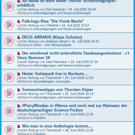
Ab heute ist mein neuer Thriller »Erstschlaglogik«
B
g
e
erhältlich
e
u
Letzter Beitrag von
i
Erik Harlandt
«
28. Juli 2026 10:44
e
Verfasst in
t
Ankündigungen und Neuerscheinungen
r
r
B
a
N
Falk-Ingo Klee "Die Vierte Macht"
e
g
e
Letzter Beitrag von
i
CWoehli
«
24. Juli 2026 15:53
u
Verfasst in
t
Ankündigungen und Neuerscheinungen
e
r
r
a
N
DEUS ARRAKIS (Klaus Schulze)
B
g
e
Letzter Beitrag von
Andreas Simon
«
15. Juli 2026 14:43
e
u
Verfasst in
Dune – Der Wüstenplanet
i
e
t
r
N
Der emotional nicht unterstützte Staubsaugerbesitzer - c't
r
B
e
a
Story Nummer 18
e
u
g
Letzter Beitrag von
i
Uwe Hermann
«
10. Juli 2026 07:25
e
Verfasst in
t
Ankündigungen und Neuerscheinungen
r
r
B
a
N
Heute: Solarpunk live in Bochum...
e
g
e
Letzter Beitrag von
i
ThorstenK
«
26. Juni 2026 12:53
u
Verfasst in
t
Ausstellungen, Lesungen...
e
r
r
a
N
Sommerlesetipps von Thorsten Küper
B
g
e
Letzter Beitrag von
ThorstenK
«
25. Juni 2026 16:13
e
u
Verfasst in
Ankündigungen und Neuerscheinungen
i
e
t
r
N
#PerryRhodan in #Herne und noch mal zur Relevanz der
r
B
e
a
deutschsprachigen Science Fiction
e
u
g
Letzter Beitrag von
i
ThorstenK
«
24. Juni 2026 12:16
e
Verfasst in
t
Fandom
r
r
B
a
N
Wie man in eine Anthologie kommt...
e
g
e
Letzter Beitrag von
i
ThorstenK
«
18. Juni 2026 12:28
u
Verfasst in
t
Fandom