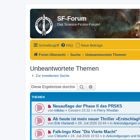
SF-Forum
Das Science-Fiction-Forum!
Schnellzugriff
FAQ
Neue Beiträge
Foren-Übersicht
Suche
Unbeantwortete Themen
Unbeantwortete Themen
Zur erweiterten Suche
Suche
Erweiterte Suche
THEMEN
N
Neuauflage der Phase II des PRSKS
e
von
kiliblau
»
Gestern 23:32
» in
Perry Rhodan
u
e
N
Ab heute ist mein neuer Thriller »Erstschlagl
r
e
von
Erik Harlandt
»
28. Juli 2026 10:44
» in
Ankündigungen u
B
u
e
e
N
Falk-Ingo Klee "Die Vierte Macht"
i
r
e
t
von
CWoehli
»
24. Juli 2026 15:53
» in
Ankündigungen und N
B
u
r