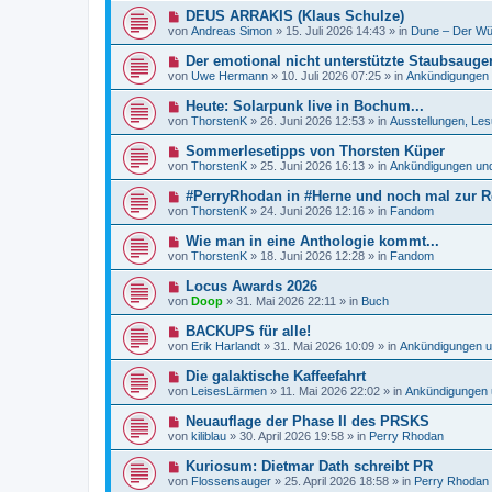
e
e
a
N
DEUS ARRAKIS (Klaus Schulze)
i
r
g
e
t
von
Andreas Simon
»
15. Juli 2026 14:43
» in
Dune – Der Wü
B
u
r
e
e
a
N
Der emotional nicht unterstützte Staubsauger
i
r
g
e
t
von
Uwe Hermann
»
10. Juli 2026 07:25
» in
Ankündigungen
B
u
r
e
e
a
N
Heute: Solarpunk live in Bochum...
i
r
g
e
t
von
ThorstenK
»
26. Juni 2026 12:53
» in
Ausstellungen, Les
B
u
r
e
e
a
N
Sommerlesetipps von Thorsten Küper
i
r
g
e
t
von
ThorstenK
»
25. Juni 2026 16:13
» in
Ankündigungen un
B
u
r
e
e
a
N
#PerryRhodan in #Herne und noch mal zur Re
i
r
g
e
t
von
ThorstenK
»
24. Juni 2026 12:16
» in
Fandom
B
u
r
e
e
a
N
Wie man in eine Anthologie kommt...
i
r
g
e
t
von
ThorstenK
»
18. Juni 2026 12:28
» in
Fandom
B
u
r
e
e
a
N
Locus Awards 2026
i
r
g
e
t
von
Doop
»
31. Mai 2026 22:11
» in
Buch
B
u
r
e
e
a
N
BACKUPS für alle!
i
r
g
e
t
von
Erik Harlandt
»
31. Mai 2026 10:09
» in
Ankündigungen 
B
u
r
e
e
a
N
Die galaktische Kaffeefahrt
i
r
g
e
t
von
LeisesLärmen
»
11. Mai 2026 22:02
» in
Ankündigungen 
B
u
r
e
e
a
N
Neuauflage der Phase II des PRSKS
i
r
g
e
t
von
kiliblau
»
30. April 2026 19:58
» in
Perry Rhodan
B
u
r
e
e
a
N
Kuriosum: Dietmar Dath schreibt PR
i
r
g
e
t
von
Flossensauger
»
25. April 2026 18:58
» in
Perry Rhodan
B
u
r