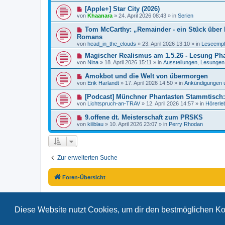
e
e
a
N
[Apple+] Star City (2026)
i
r
g
e
t
von
Khaanara
»
24. April 2026 08:43
» in
Serien
B
u
r
e
e
a
N
Tom McCarthy: „Remainder - ein Stück über R
i
r
g
e
t
Romans
B
u
r
von
e
head_in_the_clouds
»
23. April 2026 13:10
» in
Leseempf
e
a
i
r
g
N
Magischer Realismus am 1.5.26 - Lesung Pha
t
B
e
r
von
Nina
»
18. April 2026 15:11
» in
Ausstellungen, Lesungen.
e
u
a
i
e
g
N
Amokbot und die Welt von übermorgen
t
r
e
r
von
Erik Harlandt
»
17. April 2026 14:50
» in
Ankündigungen 
B
u
a
e
e
g
N
[Podcast] Münchner Phantasten Stammtisch: 
i
r
e
t
von
Lichtspruch-an-TRAV
»
12. April 2026 14:57
» in
Hörerle
B
u
r
e
e
a
N
9.offene dt. Meisterschaft zum PRSKS
i
r
g
e
t
von
kiliblau
»
10. April 2026 23:07
» in
Perry Rhodan
B
u
r
e
e
a
i
r
g
t
B
r
e
a
Zur erweiterten Suche
i
g
t
r
a
Foren-Übersicht
g
Diese Website nutzt Cookies, um dir den bestmöglichen Ko