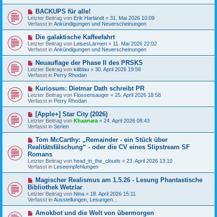
e
t
r
N
BACKUPS für alle!
r
B
e
a
Letzter Beitrag von
Erik Harlandt
«
31. Mai 2026 10:09
e
u
g
Verfasst in
Ankündigungen und Neuerscheinungen
i
e
t
r
N
Die galaktische Kaffeefahrt
r
B
e
a
Letzter Beitrag von
LeisesLärmen
«
11. Mai 2026 22:02
e
u
g
Verfasst in
Ankündigungen und Neuerscheinungen
i
e
t
r
N
Neuauflage der Phase II des PRSKS
r
B
e
a
Letzter Beitrag von
kiliblau
«
30. April 2026 19:58
e
u
g
Verfasst in
Perry Rhodan
i
e
t
r
N
Kuriosum: Dietmar Dath schreibt PR
r
B
e
a
Letzter Beitrag von
Flossensauger
«
25. April 2026 18:58
e
u
g
Verfasst in
Perry Rhodan
i
e
t
r
N
[Apple+] Star City (2026)
r
B
e
a
Letzter Beitrag von
Khaanara
«
24. April 2026 08:43
e
u
g
Verfasst in
Serien
i
e
t
r
N
Tom McCarthy: „Remainder - ein Stück über
r
B
e
a
Realitätsfälschung“ - oder die CV eines Slipstream SF
e
u
g
Romans
i
e
t
Letzter Beitrag von
head_in_the_clouds
«
23. April 2026 13:10
r
r
Verfasst in
Leseempfehlungen
B
a
e
g
N
i
Magischer Realismus am 1.5.26 - Lesung Phantastische
e
t
Bibliothek Wetzlar
u
r
Letzter Beitrag von
Nina
«
18. April 2026 15:11
e
a
Verfasst in
Ausstellungen, Lesungen...
r
g
B
N
Amokbot und die Welt von übermorgen
e