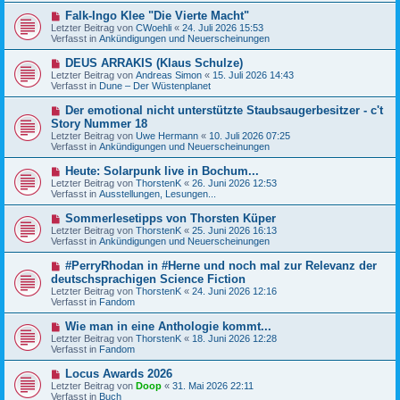
r
B
a
N
Falk-Ingo Klee "Die Vierte Macht"
e
g
e
Letzter Beitrag von
i
CWoehli
«
24. Juli 2026 15:53
u
Verfasst in
t
Ankündigungen und Neuerscheinungen
e
r
r
a
N
DEUS ARRAKIS (Klaus Schulze)
B
g
e
Letzter Beitrag von
Andreas Simon
«
15. Juli 2026 14:43
e
u
Verfasst in
Dune – Der Wüstenplanet
i
e
t
r
N
Der emotional nicht unterstützte Staubsaugerbesitzer - c't
r
B
e
a
Story Nummer 18
e
u
g
Letzter Beitrag von
i
Uwe Hermann
«
10. Juli 2026 07:25
e
Verfasst in
t
Ankündigungen und Neuerscheinungen
r
r
B
a
N
Heute: Solarpunk live in Bochum...
e
g
e
Letzter Beitrag von
i
ThorstenK
«
26. Juni 2026 12:53
u
Verfasst in
t
Ausstellungen, Lesungen...
e
r
r
a
N
Sommerlesetipps von Thorsten Küper
B
g
e
Letzter Beitrag von
ThorstenK
«
25. Juni 2026 16:13
e
u
Verfasst in
Ankündigungen und Neuerscheinungen
i
e
t
r
N
#PerryRhodan in #Herne und noch mal zur Relevanz der
r
B
e
a
deutschsprachigen Science Fiction
e
u
g
Letzter Beitrag von
i
ThorstenK
«
24. Juni 2026 12:16
e
Verfasst in
t
Fandom
r
r
B
a
N
Wie man in eine Anthologie kommt...
e
g
e
Letzter Beitrag von
i
ThorstenK
«
18. Juni 2026 12:28
u
Verfasst in
t
Fandom
e
r
r
a
N
Locus Awards 2026
B
g
e
Letzter Beitrag von
Doop
«
31. Mai 2026 22:11
e
u
Verfasst in
Buch
i