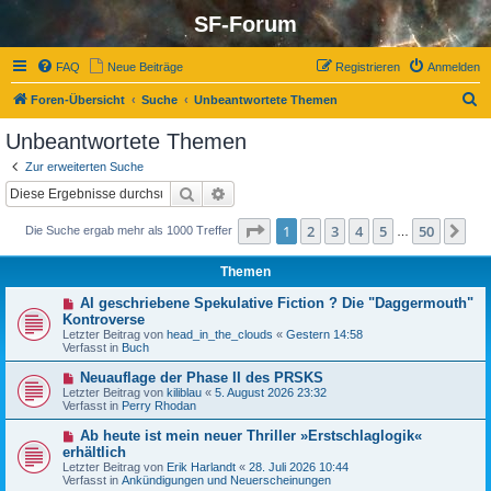
SF-Forum
FAQ
Neue Beiträge
Registrieren
Anmelden
S
Foren-Übersicht
Suche
Unbeantwortete Themen
u
Unbeantwortete Themen
c
Zur erweiterten Suche
h
Suche
Erweiterte Suche
e
Seite
1
von
50
1
2
3
4
5
50
Nä
Die Suche ergab mehr als 1000 Treffer
…
Themen
N
AI geschriebene Spekulative Fiction ? Die "Daggermouth"
e
Kontroverse
u
Letzter Beitrag von
head_in_the_clouds
«
Gestern 14:58
e
Verfasst in
Buch
r
B
N
Neuauflage der Phase II des PRSKS
e
e
Letzter Beitrag von
i
kiliblau
«
5. August 2026 23:32
u
Verfasst in
t
Perry Rhodan
e
r
r
a
N
Ab heute ist mein neuer Thriller »Erstschlaglogik«
B
g
e
erhältlich
e
u
Letzter Beitrag von
i
Erik Harlandt
«
28. Juli 2026 10:44
e
Verfasst in
t
Ankündigungen und Neuerscheinungen
r