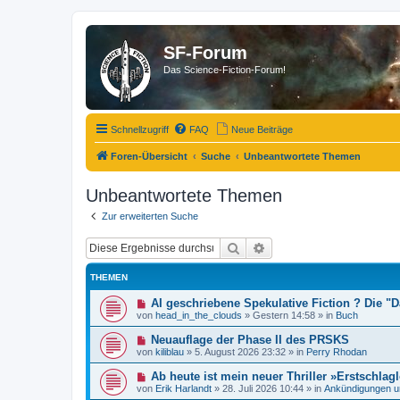
SF-Forum
Das Science-Fiction-Forum!
Schnellzugriff
FAQ
Neue Beiträge
Foren-Übersicht
Suche
Unbeantwortete Themen
Unbeantwortete Themen
Zur erweiterten Suche
Suche
Erweiterte Suche
THEMEN
N
AI geschriebene Spekulative Fiction ? Die 
e
von
head_in_the_clouds
»
Gestern 14:58
» in
Buch
u
e
N
Neuauflage der Phase II des PRSKS
r
e
von
kiliblau
»
5. August 2026 23:32
» in
Perry Rhodan
B
u
e
e
N
Ab heute ist mein neuer Thriller »Erstschlagl
i
r
e
t
von
Erik Harlandt
»
28. Juli 2026 10:44
» in
Ankündigungen u
B
u
r