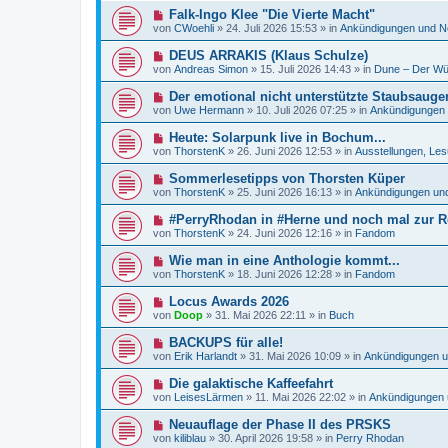
e
e
a
N
Falk-Ingo Klee "Die Vierte Macht"
i
r
g
e
t
von
CWoehli
»
24. Juli 2026 15:53
» in
Ankündigungen und N
B
u
r
e
e
a
N
DEUS ARRAKIS (Klaus Schulze)
i
r
g
e
t
von
Andreas Simon
»
15. Juli 2026 14:43
» in
Dune – Der Wü
B
u
r
e
e
a
N
Der emotional nicht unterstützte Staubsauger
i
r
g
e
t
von
Uwe Hermann
»
10. Juli 2026 07:25
» in
Ankündigungen
B
u
r
e
e
a
N
Heute: Solarpunk live in Bochum...
i
r
g
e
t
von
ThorstenK
»
26. Juni 2026 12:53
» in
Ausstellungen, Les
B
u
r
e
e
a
N
Sommerlesetipps von Thorsten Küper
i
r
g
e
t
von
ThorstenK
»
25. Juni 2026 16:13
» in
Ankündigungen un
B
u
r
e
e
a
N
#PerryRhodan in #Herne und noch mal zur Re
i
r
g
e
t
von
ThorstenK
»
24. Juni 2026 12:16
» in
Fandom
B
u
r
e
e
a
N
Wie man in eine Anthologie kommt...
i
r
g
e
t
von
ThorstenK
»
18. Juni 2026 12:28
» in
Fandom
B
u
r
e
e
a
N
Locus Awards 2026
i
r
g
e
t
von
Doop
»
31. Mai 2026 22:11
» in
Buch
B
u
r
e
e
a
N
BACKUPS für alle!
i
r
g
e
t
von
Erik Harlandt
»
31. Mai 2026 10:09
» in
Ankündigungen 
B
u
r
e
e
a
N
Die galaktische Kaffeefahrt
i
r
g
e
t
von
LeisesLärmen
»
11. Mai 2026 22:02
» in
Ankündigungen 
B
u
r
e
e
a
N
Neuauflage der Phase II des PRSKS
i
r
g
e
t
von
kiliblau
»
30. April 2026 19:58
» in
Perry Rhodan
B
u
r