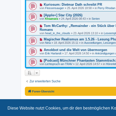
e
e
a
N
Kuriosum: Dietmar Dath schreibt PR
i
r
g
e
t
von
Flossensauger
»
25. April 2026 18:58
» in
Perry Rhodan
B
u
r
e
e
a
N
[Apple+] Star City (2026)
i
r
g
e
t
von
Khaanara
»
24. April 2026 08:43
» in
Serien
B
u
r
e
e
a
N
Tom McCarthy: „Remainder - ein Stück über R
i
r
g
e
t
Romans
B
u
r
von
e
head_in_the_clouds
»
23. April 2026 13:10
» in
Leseempf
e
a
i
r
g
N
Magischer Realismus am 1.5.26 - Lesung Pha
t
B
e
r
von
Nina
»
18. April 2026 15:11
» in
Ausstellungen, Lesungen.
e
u
a
i
e
g
N
Amokbot und die Welt von übermorgen
t
r
e
r
von
Erik Harlandt
»
17. April 2026 14:50
» in
Ankündigungen 
B
u
a
e
e
g
N
[Podcast] Münchner Phantasten Stammtisch: 
i
r
e
t
von
Lichtspruch-an-TRAV
»
12. April 2026 14:57
» in
Hörerle
B
u
r
e
e
a
i
r
g
t
B
r
e
a
Zur erweiterten Suche
i
g
t
r
a
Foren-Übersicht
g
Diese Website nutzt Cookies, um dir den bestmöglichen Ko