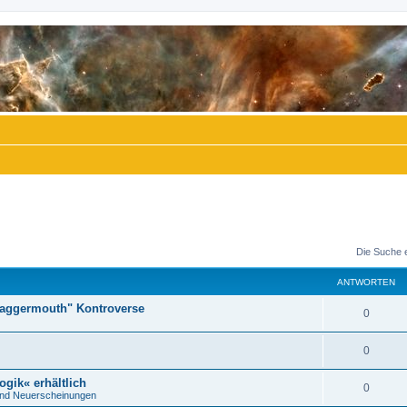
Die Suche 
ANTWORTEN
"Daggermouth" Kontroverse
A
0
n
A
0
t
n
ogik« erhältlich
w
A
0
nd Neuerscheinungen
t
o