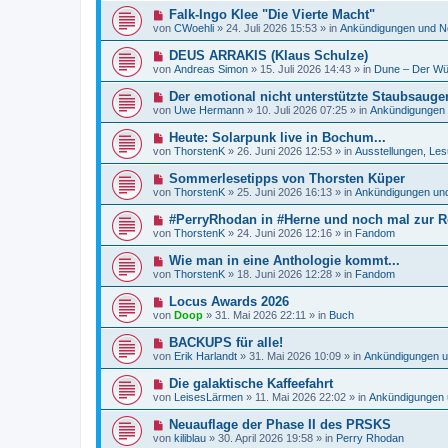
e
e
a
N
Falk-Ingo Klee "Die Vierte Macht"
i
r
g
e
t
von
CWoehli
»
24. Juli 2026 15:53
» in
Ankündigungen und N
B
u
r
e
e
a
N
DEUS ARRAKIS (Klaus Schulze)
i
r
g
e
t
von
Andreas Simon
»
15. Juli 2026 14:43
» in
Dune – Der Wü
B
u
r
e
e
a
N
Der emotional nicht unterstützte Staubsauger
i
r
g
e
t
von
Uwe Hermann
»
10. Juli 2026 07:25
» in
Ankündigungen
B
u
r
e
e
a
N
Heute: Solarpunk live in Bochum...
i
r
g
e
t
von
ThorstenK
»
26. Juni 2026 12:53
» in
Ausstellungen, Les
B
u
r
e
e
a
N
Sommerlesetipps von Thorsten Küper
i
r
g
e
t
von
ThorstenK
»
25. Juni 2026 16:13
» in
Ankündigungen un
B
u
r
e
e
a
N
#PerryRhodan in #Herne und noch mal zur Re
i
r
g
e
t
von
ThorstenK
»
24. Juni 2026 12:16
» in
Fandom
B
u
r
e
e
a
N
Wie man in eine Anthologie kommt...
i
r
g
e
t
von
ThorstenK
»
18. Juni 2026 12:28
» in
Fandom
B
u
r
e
e
a
N
Locus Awards 2026
i
r
g
e
t
von
Doop
»
31. Mai 2026 22:11
» in
Buch
B
u
r
e
e
a
N
BACKUPS für alle!
i
r
g
e
t
von
Erik Harlandt
»
31. Mai 2026 10:09
» in
Ankündigungen 
B
u
r
e
e
a
N
Die galaktische Kaffeefahrt
i
r
g
e
t
von
LeisesLärmen
»
11. Mai 2026 22:02
» in
Ankündigungen 
B
u
r
e
e
a
N
Neuauflage der Phase II des PRSKS
i
r
g
e
t
von
kiliblau
»
30. April 2026 19:58
» in
Perry Rhodan
B
u
r