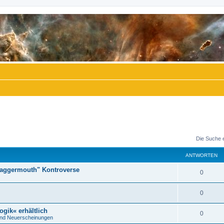
Die Suche 
ANTWORTEN
"Daggermouth" Kontroverse
A
0
n
A
0
t
n
ogik« erhältlich
w
A
0
nd Neuerscheinungen
t
o