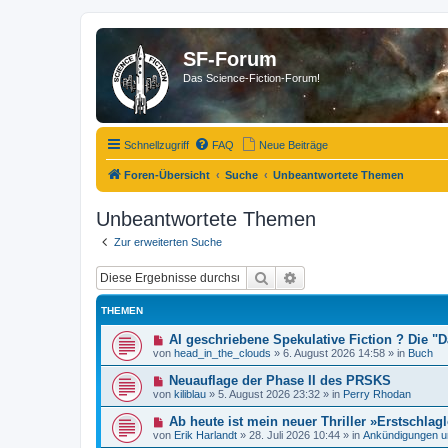
SF-Forum
Das Science-Fiction-Forum!
Schnellzugriff
FAQ
Neue Beiträge
Foren-Übersicht
Suche
Unbeantwortete Themen
Unbeantwortete Themen
Zur erweiterten Suche
Suche
Erweiterte Suche
THEMEN
N
AI geschriebene Spekulative Fiction ? Die 
e
von
head_in_the_clouds
»
6. August 2026 14:58
» in
Buch
u
e
N
Neuauflage der Phase II des PRSKS
r
e
von
kiliblau
»
5. August 2026 23:32
» in
Perry Rhodan
B
u
e
e
N
Ab heute ist mein neuer Thriller »Erstschlagl
i
r
e
t
von
Erik Harlandt
»
28. Juli 2026 10:44
» in
Ankündigungen u
B
u
r