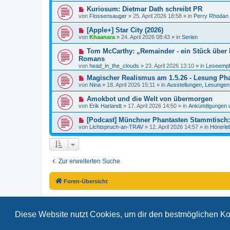
e
e
a
N
Kuriosum: Dietmar Dath schreibt PR
i
r
g
e
t
von
Flossensauger
»
25. April 2026 18:58
» in
Perry Rhodan
B
u
r
e
e
a
N
[Apple+] Star City (2026)
i
r
g
e
t
von
Khaanara
»
24. April 2026 08:43
» in
Serien
B
u
r
e
e
a
N
Tom McCarthy: „Remainder - ein Stück über R
i
r
g
e
t
Romans
B
u
r
von
e
head_in_the_clouds
»
23. April 2026 13:10
» in
Leseempf
e
a
i
r
g
N
Magischer Realismus am 1.5.26 - Lesung Pha
t
B
e
r
von
Nina
»
18. April 2026 15:11
» in
Ausstellungen, Lesungen.
e
u
a
i
e
g
N
Amokbot und die Welt von übermorgen
t
r
e
r
von
Erik Harlandt
»
17. April 2026 14:50
» in
Ankündigungen 
B
u
a
e
e
g
N
[Podcast] Münchner Phantasten Stammtisch: 
i
r
e
t
von
Lichtspruch-an-TRAV
»
12. April 2026 14:57
» in
Hörerle
B
u
r
e
e
a
i
r
g
t
B
r
e
a
Zur erweiterten Suche
i
g
t
r
a
Foren-Übersicht
g
Diese Website nutzt Cookies, um dir den bestmöglichen Ko