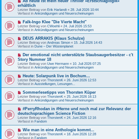
Ab heute ist mein neuer Thriller »Erstschlaglogik«
B
g
e
erhältlich
e
u
Letzter Beitrag von
i
Erik Harlandt
«
28. Juli 2026 10:44
e
Verfasst in
t
Ankündigungen und Neuerscheinungen
r
r
B
a
N
Falk-Ingo Klee "Die Vierte Macht"
e
g
e
Letzter Beitrag von
i
CWoehli
«
24. Juli 2026 15:53
u
Verfasst in
t
Ankündigungen und Neuerscheinungen
e
r
r
a
N
DEUS ARRAKIS (Klaus Schulze)
B
g
e
Letzter Beitrag von
Andreas Simon
«
15. Juli 2026 14:43
e
u
Verfasst in
Dune – Der Wüstenplanet
i
e
t
r
N
Der emotional nicht unterstützte Staubsaugerbesitzer - c't
r
B
e
a
Story Nummer 18
e
u
g
Letzter Beitrag von
i
Uwe Hermann
«
10. Juli 2026 07:25
e
Verfasst in
t
Ankündigungen und Neuerscheinungen
r
r
B
a
N
Heute: Solarpunk live in Bochum...
e
g
e
Letzter Beitrag von
i
ThorstenK
«
26. Juni 2026 12:53
u
Verfasst in
t
Ausstellungen, Lesungen...
e
r
r
a
N
Sommerlesetipps von Thorsten Küper
B
g
e
Letzter Beitrag von
ThorstenK
«
25. Juni 2026 16:13
e
u
Verfasst in
Ankündigungen und Neuerscheinungen
i
e
t
r
N
#PerryRhodan in #Herne und noch mal zur Relevanz der
r
B
e
a
deutschsprachigen Science Fiction
e
u
g
Letzter Beitrag von
i
ThorstenK
«
24. Juni 2026 12:16
e
Verfasst in
t
Fandom
r
r
B
a
N
Wie man in eine Anthologie kommt...
e
g
e
Letzter Beitrag von
i
ThorstenK
«
18. Juni 2026 12:28
u
Verfasst in
t
Fandom