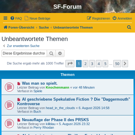
SF-Forum
FAQ
Neue Beiträge
Registrieren
Anmelden
S
Foren-Übersicht
Suche
Unbeantwortete Themen
u
Unbeantwortete Themen
c
Zur erweiterten Suche
h
Suche
Erweiterte Suche
e
Seite
1
von
50
1
2
3
4
5
50
Nä
Die Suche ergab mehr als 1000 Treffer
…
Themen
N
Was man so spielt.
e
Letzter Beitrag von
Knochenmann
«
vor 48 Minuten
u
Verfasst in
Spiele
e
r
N
AI geschriebene Spekulative Fiction ? Die "Daggermouth"
B
e
Kontroverse
e
u
Letzter Beitrag von
i
head_in_the_clouds
«
6. August 2026 14:58
e
Verfasst in
t
Buch
r
r
B
a
N
Neuauflage der Phase II des PRSKS
e
g
e
Letzter Beitrag von
i
kiliblau
«
5. August 2026 23:32
u
Verfasst in
t
Perry Rhodan
e
r
r
a
N