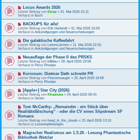
e
r
r
a
N
Locus Awards 2026
B
g
e
Letzter Beitrag von
Doop
«
31. Mai 2026 22:11
e
u
Verfasst in
Buch
i
e
t
r
N
BACKUPS für alle!
r
B
e
a
Letzter Beitrag von
Erik Harlandt
«
31. Mai 2026 10:09
e
u
g
Verfasst in
Ankündigungen und Neuerscheinungen
i
e
t
r
N
Die galaktische Kaffeefahrt
r
B
e
a
Letzter Beitrag von
LeisesLärmen
«
11. Mai 2026 22:02
e
u
g
Verfasst in
Ankündigungen und Neuerscheinungen
i
e
t
r
N
Neuauflage der Phase II des PRSKS
r
B
e
a
Letzter Beitrag von
kiliblau
«
30. April 2026 19:58
e
u
g
Verfasst in
Perry Rhodan
i
e
t
r
N
Kuriosum: Dietmar Dath schreibt PR
r
B
e
a
Letzter Beitrag von
Flossensauger
«
25. April 2026 18:58
e
u
g
Verfasst in
Perry Rhodan
i
e
t
r
N
[Apple+] Star City (2026)
r
B
e
a
Letzter Beitrag von
Khaanara
«
24. April 2026 08:43
e
u
g
Verfasst in
Serien
i
e
t
r
N
Tom McCarthy: „Remainder - ein Stück über
r
B
e
a
Realitätsfälschung“ - oder die CV eines Slipstream SF
e
u
g
Romans
i
e
t
Letzter Beitrag von
head_in_the_clouds
«
23. April 2026 13:10
r
r
Verfasst in
Leseempfehlungen
B
a
e
g
N
i
Magischer Realismus am 1.5.26 - Lesung Phantastische
e
t
Bibliothek Wetzlar
u
r