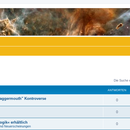
Die Suche 
ANTWORTEN
"Daggermouth" Kontroverse
A
0
n
A
0
t
n
ogik« erhältlich
w
A
0
nd Neuerscheinungen
t
o