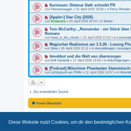
e
e
a
N
Kuriosum: Dietmar Dath schreibt PR
i
r
g
e
t
von
Flossensauger
»
25. April 2026 18:58
» in
Perry Rhodan
B
u
r
e
e
a
N
[Apple+] Star City (2026)
i
r
g
e
t
von
Khaanara
»
24. April 2026 08:43
» in
Serien
B
u
r
e
e
a
N
Tom McCarthy: „Remainder - ein Stück über R
i
r
g
e
t
Romans
B
u
r
von
e
head_in_the_clouds
»
23. April 2026 13:10
» in
Leseempf
e
a
i
r
g
N
Magischer Realismus am 1.5.26 - Lesung Pha
t
B
e
r
von
Nina
»
18. April 2026 15:11
» in
Ausstellungen, Lesungen.
e
u
a
i
e
g
N
Amokbot und die Welt von übermorgen
t
r
e
r
von
Erik Harlandt
»
17. April 2026 14:50
» in
Ankündigungen 
B
u
a
e
e
g
N
[Podcast] Münchner Phantasten Stammtisch: 
i
r
e
t
von
Lichtspruch-an-TRAV
»
12. April 2026 14:57
» in
Hörerle
B
u
r
e
e
a
i
r
g
t
B
r
e
a
Zur erweiterten Suche
i
g
t
r
a
Foren-Übersicht
g
Diese Website nutzt Cookies, um dir den bestmöglichen Ko