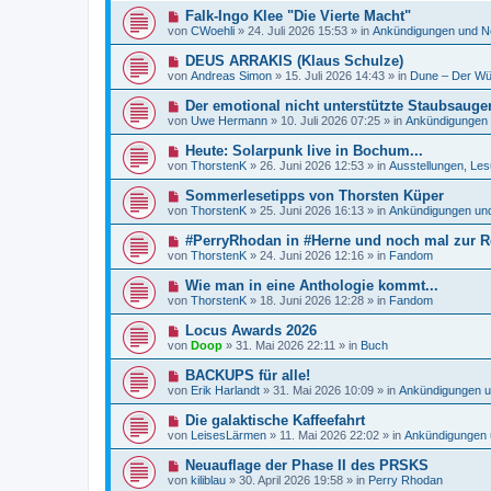
e
e
a
N
Falk-Ingo Klee "Die Vierte Macht"
i
r
g
e
t
von
CWoehli
»
24. Juli 2026 15:53
» in
Ankündigungen und N
B
u
r
e
e
a
N
DEUS ARRAKIS (Klaus Schulze)
i
r
g
e
t
von
Andreas Simon
»
15. Juli 2026 14:43
» in
Dune – Der Wü
B
u
r
e
e
a
N
Der emotional nicht unterstützte Staubsauger
i
r
g
e
t
von
Uwe Hermann
»
10. Juli 2026 07:25
» in
Ankündigungen
B
u
r
e
e
a
N
Heute: Solarpunk live in Bochum...
i
r
g
e
t
von
ThorstenK
»
26. Juni 2026 12:53
» in
Ausstellungen, Les
B
u
r
e
e
a
N
Sommerlesetipps von Thorsten Küper
i
r
g
e
t
von
ThorstenK
»
25. Juni 2026 16:13
» in
Ankündigungen un
B
u
r
e
e
a
N
#PerryRhodan in #Herne und noch mal zur Re
i
r
g
e
t
von
ThorstenK
»
24. Juni 2026 12:16
» in
Fandom
B
u
r
e
e
a
N
Wie man in eine Anthologie kommt...
i
r
g
e
t
von
ThorstenK
»
18. Juni 2026 12:28
» in
Fandom
B
u
r
e
e
a
N
Locus Awards 2026
i
r
g
e
t
von
Doop
»
31. Mai 2026 22:11
» in
Buch
B
u
r
e
e
a
N
BACKUPS für alle!
i
r
g
e
t
von
Erik Harlandt
»
31. Mai 2026 10:09
» in
Ankündigungen 
B
u
r
e
e
a
N
Die galaktische Kaffeefahrt
i
r
g
e
t
von
LeisesLärmen
»
11. Mai 2026 22:02
» in
Ankündigungen 
B
u
r
e
e
a
N
Neuauflage der Phase II des PRSKS
i
r
g
e
t
von
kiliblau
»
30. April 2026 19:58
» in
Perry Rhodan
B
u
r