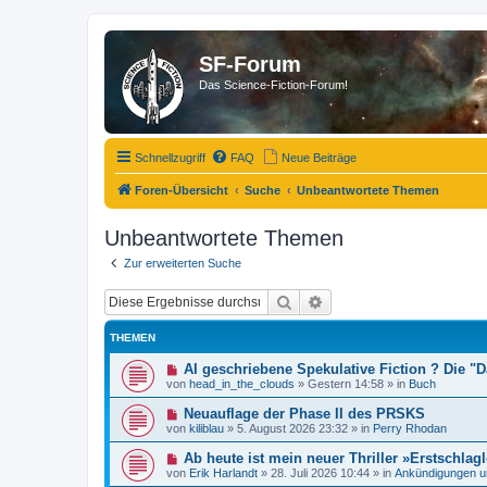
SF-Forum
Das Science-Fiction-Forum!
Schnellzugriff
FAQ
Neue Beiträge
Foren-Übersicht
Suche
Unbeantwortete Themen
Unbeantwortete Themen
Zur erweiterten Suche
Suche
Erweiterte Suche
THEMEN
N
AI geschriebene Spekulative Fiction ? Die 
e
von
head_in_the_clouds
»
Gestern 14:58
» in
Buch
u
e
N
Neuauflage der Phase II des PRSKS
r
e
von
kiliblau
»
5. August 2026 23:32
» in
Perry Rhodan
B
u
e
e
N
Ab heute ist mein neuer Thriller »Erstschlagl
i
r
e
t
von
Erik Harlandt
»
28. Juli 2026 10:44
» in
Ankündigungen u
B
u
r