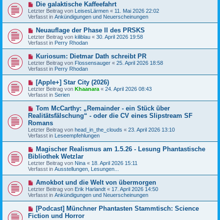
r
N
Die galaktische Kaffeefahrt
r
B
e
a
Letzter Beitrag von
LeisesLärmen
«
11. Mai 2026 22:02
e
u
g
Verfasst in
Ankündigungen und Neuerscheinungen
i
e
t
r
N
Neuauflage der Phase II des PRSKS
r
B
e
a
Letzter Beitrag von
kiliblau
«
30. April 2026 19:58
e
u
g
Verfasst in
Perry Rhodan
i
e
t
r
N
Kuriosum: Dietmar Dath schreibt PR
r
B
e
a
Letzter Beitrag von
Flossensauger
«
25. April 2026 18:58
e
u
g
Verfasst in
Perry Rhodan
i
e
t
r
N
[Apple+] Star City (2026)
r
B
e
a
Letzter Beitrag von
Khaanara
«
24. April 2026 08:43
e
u
g
Verfasst in
Serien
i
e
t
r
N
Tom McCarthy: „Remainder - ein Stück über
r
B
e
a
Realitätsfälschung“ - oder die CV eines Slipstream SF
e
u
g
Romans
i
e
t
Letzter Beitrag von
head_in_the_clouds
«
23. April 2026 13:10
r
r
Verfasst in
Leseempfehlungen
B
a
e
g
N
i
Magischer Realismus am 1.5.26 - Lesung Phantastische
e
t
Bibliothek Wetzlar
u
r
Letzter Beitrag von
Nina
«
18. April 2026 15:11
e
a
Verfasst in
Ausstellungen, Lesungen...
r
g
B
N
Amokbot und die Welt von übermorgen
e
e
Letzter Beitrag von
i
Erik Harlandt
«
17. April 2026 14:50
u
Verfasst in
t
Ankündigungen und Neuerscheinungen
e
r
r
a
N
[Podcast] Münchner Phantasten Stammtisch: Science
B
g
e
Fiction und Horror
e
u