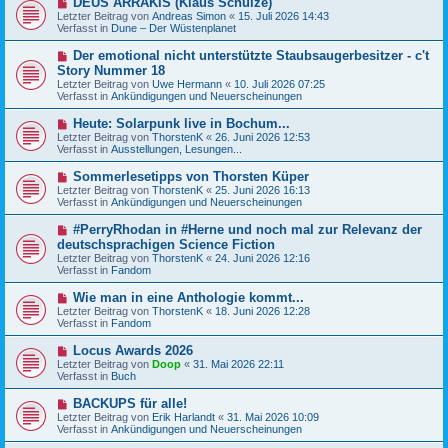
DEUS ARRAKIS (Klaus Schulze)
B
g
e
Letzter Beitrag von
Andreas Simon
«
15. Juli 2026 14:43
e
u
Verfasst in
Dune – Der Wüstenplanet
i
e
t
r
N
Der emotional nicht unterstützte Staubsaugerbesitzer - c't
r
B
e
a
Story Nummer 18
e
u
g
Letzter Beitrag von
i
Uwe Hermann
«
10. Juli 2026 07:25
e
Verfasst in
t
Ankündigungen und Neuerscheinungen
r
r
B
a
N
Heute: Solarpunk live in Bochum...
e
g
e
Letzter Beitrag von
i
ThorstenK
«
26. Juni 2026 12:53
u
Verfasst in
t
Ausstellungen, Lesungen...
e
r
r
a
N
Sommerlesetipps von Thorsten Küper
B
g
e
Letzter Beitrag von
ThorstenK
«
25. Juni 2026 16:13
e
u
Verfasst in
Ankündigungen und Neuerscheinungen
i
e
t
r
N
#PerryRhodan in #Herne und noch mal zur Relevanz der
r
B
e
a
deutschsprachigen Science Fiction
e
u
g
Letzter Beitrag von
i
ThorstenK
«
24. Juni 2026 12:16
e
Verfasst in
t
Fandom
r
r
B
a
N
Wie man in eine Anthologie kommt...
e
g
e
Letzter Beitrag von
i
ThorstenK
«
18. Juni 2026 12:28
u
Verfasst in
t
Fandom
e
r
r
a
N
Locus Awards 2026
B
g
e
Letzter Beitrag von
Doop
«
31. Mai 2026 22:11
e
u
Verfasst in
Buch
i
e
t
r
N
BACKUPS für alle!
r
B
e
a
Letzter Beitrag von
Erik Harlandt
«
31. Mai 2026 10:09
e
u
g
Verfasst in
Ankündigungen und Neuerscheinungen
i
e
t