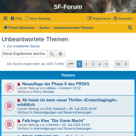
SF-Forum
FAQ
Neue Beiträge
Registrieren
Anmelden
S
Foren-Übersicht
Suche
Unbeantwortete Themen
u
Unbeantwortete Themen
c
Zur erweiterten Suche
h
Suche
Erweiterte Suche
e
Seite
1
von
50
1
2
3
4
5
50
Nä
Die Suche ergab mehr als 1000 Treffer
…
Themen
N
Neuauflage der Phase II des PRSKS
e
Letzter Beitrag von
kiliblau
«
Gestern 23:32
u
Verfasst in
Perry Rhodan
e
r
N
Ab heute ist mein neuer Thriller »Erstschlaglogik«
B
e
erhältlich
e
u
Letzter Beitrag von
i
Erik Harlandt
«
28. Juli 2026 10:44
e
Verfasst in
t
Ankündigungen und Neuerscheinungen
r
r
B
a
N
Falk-Ingo Klee "Die Vierte Macht"
e
g
e
Letzter Beitrag von
i
CWoehli
«
24. Juli 2026 15:53
u
Verfasst in
t
Ankündigungen und Neuerscheinungen
e
r
r
a
N