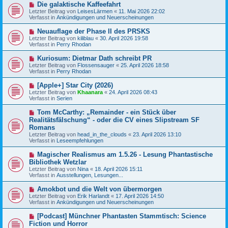
r
N
Die galaktische Kaffeefahrt
r
B
e
a
Letzter Beitrag von
LeisesLärmen
«
11. Mai 2026 22:02
e
u
g
Verfasst in
Ankündigungen und Neuerscheinungen
i
e
t
r
N
Neuauflage der Phase II des PRSKS
r
B
e
a
Letzter Beitrag von
kiliblau
«
30. April 2026 19:58
e
u
g
Verfasst in
Perry Rhodan
i
e
t
r
N
Kuriosum: Dietmar Dath schreibt PR
r
B
e
a
Letzter Beitrag von
Flossensauger
«
25. April 2026 18:58
e
u
g
Verfasst in
Perry Rhodan
i
e
t
r
N
[Apple+] Star City (2026)
r
B
e
a
Letzter Beitrag von
Khaanara
«
24. April 2026 08:43
e
u
g
Verfasst in
Serien
i
e
t
r
N
Tom McCarthy: „Remainder - ein Stück über
r
B
e
a
Realitätsfälschung“ - oder die CV eines Slipstream SF
e
u
g
Romans
i
e
t
Letzter Beitrag von
head_in_the_clouds
«
23. April 2026 13:10
r
r
Verfasst in
Leseempfehlungen
B
a
e
g
N
i
Magischer Realismus am 1.5.26 - Lesung Phantastische
e
t
Bibliothek Wetzlar
u
r
Letzter Beitrag von
Nina
«
18. April 2026 15:11
e
a
Verfasst in
Ausstellungen, Lesungen...
r
g
B
N
Amokbot und die Welt von übermorgen
e
e
Letzter Beitrag von
i
Erik Harlandt
«
17. April 2026 14:50
u
Verfasst in
t
Ankündigungen und Neuerscheinungen
e
r
r
a
N
[Podcast] Münchner Phantasten Stammtisch: Science
B
g
e
Fiction und Horror
e
u