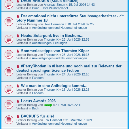
DEUS ARRAKIS (Klaus Schulze)
B
g
e
Letzter Beitrag von
Andreas Simon
«
15. Juli 2026 14:43
e
u
Verfasst in
Dune – Der Wüstenplanet
i
e
t
r
N
Der emotional nicht unterstützte Staubsaugerbesitzer - c't
r
B
e
a
Story Nummer 18
e
u
g
Letzter Beitrag von
i
Uwe Hermann
«
10. Juli 2026 07:25
e
Verfasst in
t
Ankündigungen und Neuerscheinungen
r
r
B
a
N
Heute: Solarpunk live in Bochum...
e
g
e
Letzter Beitrag von
i
ThorstenK
«
26. Juni 2026 12:53
u
Verfasst in
t
Ausstellungen, Lesungen...
e
r
r
a
N
Sommerlesetipps von Thorsten Küper
B
g
e
Letzter Beitrag von
ThorstenK
«
25. Juni 2026 16:13
e
u
Verfasst in
Ankündigungen und Neuerscheinungen
i
e
t
r
N
#PerryRhodan in #Herne und noch mal zur Relevanz der
r
B
e
a
deutschsprachigen Science Fiction
e
u
g
Letzter Beitrag von
i
ThorstenK
«
24. Juni 2026 12:16
e
Verfasst in
t
Fandom
r
r
B
a
N
Wie man in eine Anthologie kommt...
e
g
e
Letzter Beitrag von
i
ThorstenK
«
18. Juni 2026 12:28
u
Verfasst in
t
Fandom
e
r
r
a
N
Locus Awards 2026
B
g
e
Letzter Beitrag von
Doop
«
31. Mai 2026 22:11
e
u
Verfasst in
Buch
i
e
t
r
N
BACKUPS für alle!
r
B
e
a
Letzter Beitrag von
Erik Harlandt
«
31. Mai 2026 10:09
e
u
g
Verfasst in
Ankündigungen und Neuerscheinungen
i
e
t