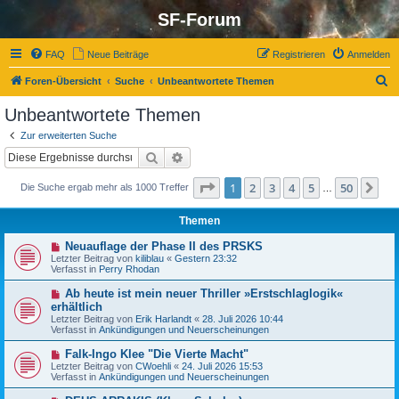
SF-Forum
FAQ
Neue Beiträge
Registrieren
Anmelden
S
Foren-Übersicht
Suche
Unbeantwortete Themen
u
Unbeantwortete Themen
c
Zur erweiterten Suche
h
Suche
Erweiterte Suche
e
Seite
1
von
50
1
2
3
4
5
50
Nä
Die Suche ergab mehr als 1000 Treffer
…
Themen
N
Neuauflage der Phase II des PRSKS
e
Letzter Beitrag von
kiliblau
«
Gestern 23:32
u
Verfasst in
Perry Rhodan
e
r
N
Ab heute ist mein neuer Thriller »Erstschlaglogik«
B
e
erhältlich
e
u
Letzter Beitrag von
i
Erik Harlandt
«
28. Juli 2026 10:44
e
Verfasst in
t
Ankündigungen und Neuerscheinungen
r
r
B
a
N
Falk-Ingo Klee "Die Vierte Macht"
e
g
e
Letzter Beitrag von
i
CWoehli
«
24. Juli 2026 15:53
u
Verfasst in
t
Ankündigungen und Neuerscheinungen
e
r
r
a
N