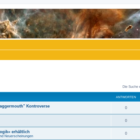
Die Suche 
ANTWORTEN
"Daggermouth" Kontroverse
A
0
n
A
0
t
n
ogik« erhältlich
w
A
0
nd Neuerscheinungen
t
o