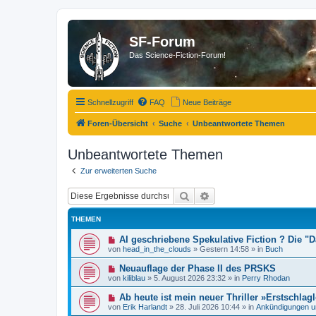
SF-Forum
Das Science-Fiction-Forum!
Schnellzugriff
FAQ
Neue Beiträge
Foren-Übersicht
Suche
Unbeantwortete Themen
Unbeantwortete Themen
Zur erweiterten Suche
Suche
Erweiterte Suche
THEMEN
N
AI geschriebene Spekulative Fiction ? Die 
e
von
head_in_the_clouds
»
Gestern 14:58
» in
Buch
u
e
N
Neuauflage der Phase II des PRSKS
r
e
von
kiliblau
»
5. August 2026 23:32
» in
Perry Rhodan
B
u
e
e
N
Ab heute ist mein neuer Thriller »Erstschlagl
i
r
e
t
von
Erik Harlandt
»
28. Juli 2026 10:44
» in
Ankündigungen u
B
u
r