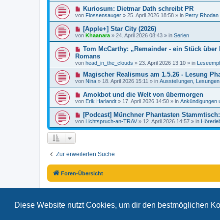
e
e
a
N
Kuriosum: Dietmar Dath schreibt PR
i
r
g
e
t
von
Flossensauger
»
25. April 2026 18:58
» in
Perry Rhodan
B
u
r
e
e
a
N
[Apple+] Star City (2026)
i
r
g
e
t
von
Khaanara
»
24. April 2026 08:43
» in
Serien
B
u
r
e
e
a
N
Tom McCarthy: „Remainder - ein Stück über R
i
r
g
e
t
Romans
B
u
r
von
e
head_in_the_clouds
»
23. April 2026 13:10
» in
Leseempf
e
a
i
r
g
N
Magischer Realismus am 1.5.26 - Lesung Pha
t
B
e
r
von
Nina
»
18. April 2026 15:11
» in
Ausstellungen, Lesungen.
e
u
a
i
e
g
N
Amokbot und die Welt von übermorgen
t
r
e
r
von
Erik Harlandt
»
17. April 2026 14:50
» in
Ankündigungen 
B
u
a
e
e
g
N
[Podcast] Münchner Phantasten Stammtisch: 
i
r
e
t
von
Lichtspruch-an-TRAV
»
12. April 2026 14:57
» in
Hörerle
B
u
r
e
e
a
i
r
g
t
B
r
e
a
Zur erweiterten Suche
i
g
t
r
a
Foren-Übersicht
g
Diese Website nutzt Cookies, um dir den bestmöglichen Ko