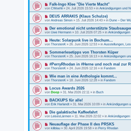
e
e
a
N
Falk-Ingo Klee "Die Vierte Macht"
i
r
g
e
t
von
CWoehli
»
24. Juli 2026 15:53
» in
Ankündigungen und N
B
u
r
e
e
a
N
DEUS ARRAKIS (Klaus Schulze)
i
r
g
e
t
von
Andreas Simon
»
15. Juli 2026 14:43
» in
Dune – Der Wü
B
u
r
e
e
a
N
Der emotional nicht unterstützte Staubsauger
i
r
g
e
t
von
Uwe Hermann
»
10. Juli 2026 07:25
» in
Ankündigungen
B
u
r
e
e
a
N
Heute: Solarpunk live in Bochum...
i
r
g
e
t
von
ThorstenK
»
26. Juni 2026 12:53
» in
Ausstellungen, Les
B
u
r
e
e
a
N
Sommerlesetipps von Thorsten Küper
i
r
g
e
t
von
ThorstenK
»
25. Juni 2026 16:13
» in
Ankündigungen un
B
u
r
e
e
a
N
#PerryRhodan in #Herne und noch mal zur Re
i
r
g
e
t
von
ThorstenK
»
24. Juni 2026 12:16
» in
Fandom
B
u
r
e
e
a
N
Wie man in eine Anthologie kommt...
i
r
g
e
t
von
ThorstenK
»
18. Juni 2026 12:28
» in
Fandom
B
u
r
e
e
a
N
Locus Awards 2026
i
r
g
e
t
von
Doop
»
31. Mai 2026 22:11
» in
Buch
B
u
r
e
e
a
N
BACKUPS für alle!
i
r
g
e
t
von
Erik Harlandt
»
31. Mai 2026 10:09
» in
Ankündigungen 
B
u
r
e
e
a
N
Die galaktische Kaffeefahrt
i
r
g
e
t
von
LeisesLärmen
»
11. Mai 2026 22:02
» in
Ankündigungen 
B
u
r
e
e
a
N
Neuauflage der Phase II des PRSKS
i
r
g
e
t
von
kiliblau
»
30. April 2026 19:58
» in
Perry Rhodan
B
u
r